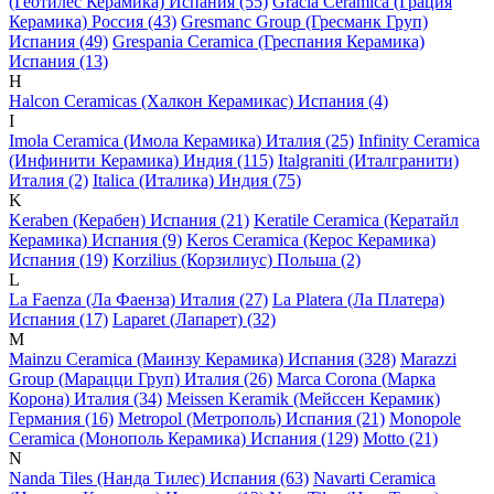
(Геотилес Керамика) Испания (55)
Gracia Ceramica (Грация
Керамика) Россия (43)
Gresmanc Group (Гресманк Груп)
Испания (49)
Grespania Ceramica (Греспания Керамика)
Испания (13)
H
Halcon Ceramicas (Халкон Керамикас) Испания (4)
I
Imola Ceramica (Имола Керамика) Италия (25)
Infinity Ceramica
(Инфинити Керамика) Индия (115)
Italgraniti (Италгранити)
Италия (2)
Italica (Италика) Индия (75)
K
Keraben (Керабен) Испания (21)
Keratile Ceramica (Кератайл
Керамика) Испания (9)
Keros Ceramica (Керос Керамика)
Испания (19)
Korzilius (Корзилиус) Польша (2)
L
La Faenza (Ла Фаенза) Италия (27)
La Platera (Ла Платера)
Испания (17)
Laparet (Лапарет) (32)
M
Mainzu Ceramica (Маинзу Керамика) Испания (328)
Marazzi
Group (Марацци Груп) Италия (26)
Marca Corona (Марка
Корона) Италия (34)
Meissen Keramik (Мейсcен Керамик)
Германия (16)
Metropol (Метрополь) Испания (21)
Monopole
Ceramica (Монополь Керамика) Испания (129)
Motto (21)
N
Nanda Tiles (Нанда Тилес) Испания (63)
Navarti Ceramica