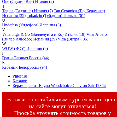
One (Студио Ван) Италия (2)
T
Tagina (Таджина) Италия (7)
Tau Ceramica (Тау Керамика)
Испания (35)
Tubadzin (Тубадзин) Польша (61)
U
Undefasa (Ундефаса) Испания (3)
V
Vallelunga & Co (Валлелунга и Ко) Италия (19)
Vilar Albaro
(Вилар Альбаро) Испания (39)
Vitra (Витра) (35)
W
WOW (ВОУ) Испания (9)
Г
Грани Таганая Россия (44)
К
Керамин Белоруссия (94)
Plitoff.ru
Каталог
Керамогранит Ragno Woodchoice Chevron Salt 11×54
В связи с нестабильным курсом валют цен
на сайте могут отличаться!
Просьба уточнять стоимость товаров у