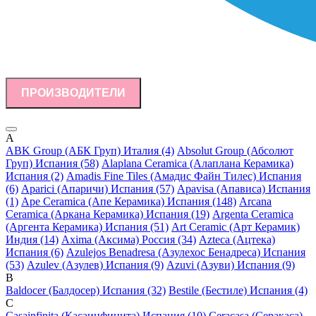
ПРОИЗВОДИТЕЛИ
A
ABK Group (АБК Груп) Италия (4)
Absolut Group (Абсолют
Груп) Испания (58)
Alaplana Ceramica (Алаплана Керамика)
Испания (2)
Amadis Fine Tiles (Амадис Файн Тилес) Испания
(6)
Aparici (Апаричи) Испания (57)
Apavisa (Апависа) Испания
(1)
Ape Ceramica (Апе Керамика) Испания (148)
Arcana
Ceramica (Аркана Керамика) Испания (19)
Argenta Ceramica
(Аргента Керамика) Испания (51)
Art Ceramic (Арт Керамик)
Индия (14)
Axima (Аксима) Россия (34)
Azteca (Ацтека)
Испания (6)
Azulejos Benadresa (Азулехос Бенадреса) Испания
(53)
Azulev (Азулев) Испания (9)
Azuvi (Азуви) Испания (9)
B
Baldocer (Балдосер) Испания (32)
Bestile (Бестиле) Испания (4)
C
Casainfinita (Касаинфинита) Испания (10)
Ceracasa (Серакаса)