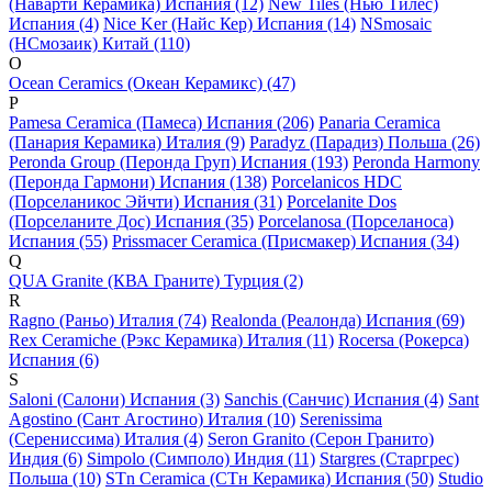
(Наварти Керамика) Испания (12)
New Tiles (Нью Тилес)
Испания (4)
Nice Ker (Найс Кер) Испания (14)
NSmosaic
(НСмозаик) Китай (110)
O
Ocean Ceramics (Океан Керамикс) (47)
P
Pamesa Ceramica (Памеса) Испания (206)
Panaria Ceramica
(Панария Керамика) Италия (9)
Paradyz (Парадиз) Польша (26)
Peronda Group (Перонда Груп) Испания (193)
Peronda Harmony
(Перонда Гармони) Испания (138)
Porcelanicos HDC
(Порселаникос Эйчти) Испания (31)
Porcelanite Dos
(Порселаните Дос) Испания (35)
Porcelanosa (Порселаноса)
Испания (55)
Prissmacer Ceramica (Присмакер) Испания (34)
Q
QUA Granite (КВА Граните) Турция (2)
R
Ragno (Раньо) Италия (74)
Realonda (Реалонда) Испания (69)
Rex Ceramiche (Рэкс Керамика) Италия (11)
Rocersa (Рокерса)
Испания (6)
S
Saloni (Салони) Испания (3)
Sanchis (Санчис) Испания (4)
Sant
Agostino (Сант Агостино) Италия (10)
Serenissima
(Серениссима) Италия (4)
Seron Granito (Серон Гранито)
Индия (6)
Simpolo (Симполо) Индия (11)
Stargres (Старгрес)
Польша (10)
STn Ceramica (СТн Керамика) Испания (50)
Studio