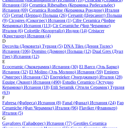
Испания (16)
Ceramica Ribesalbes (Керамика Рибесальбес)
Испания (69)
Ceramica Rondine (Керамика Рондине) Италия
(55)
Cerrad (Церрад) Польша (26)
Cersanit (Церсанит) Польша
(9)
Cicogres (Сикогрес) Испания (1)
Cifre Ceramica (Чифре
Керамика) Испания (113)
Cir Ceramiche (Чир Черамике)
Италия (6)
Colortile (Колортайл) Индия (14)
Cristacer
(Кристацер) Испания (4)
D
Decovita (Дековита) Турция (5)
DNA Tiles (Дения Тилес)
Испания (106)
Domino (Домино) Польша (12)
Dual Gres (Дуал
Грес) Испания (12)
E
Ecoceramic (Экокерамик) Испания (30)
El Barco (Эль Барко)
Испания (32)
El Molino (Эль Молино) Испания (59)
Emigres
(Эмигрес) Испания (32)
Energieker (Энерджикер) Италия (28)
Equipe (Эквип) Испания (490)
Estudio Ceramico (Эстудио
Керамико) Испания (18)
Etili Seramik (Этили Серамик) Турция
(63)
F
Fabresa (Фабреса) Испания (8)
Fanal (Фанал) Испания (24)
Fap
Ceramiche (Фап Черамике) Италия (96)
Flaviker (Флавикер)
Италия (5)
G
Gayafores (Гайафорес) Испания (77)
Geotiles Ceramica