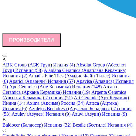
ПРОИЗВОДИТЕЛИ
A
ABK Group (АБК Груп) Италия (4)
Absolut Group (Абсолют
Груп) Испания (58)
Alaplana Ceramica (Алаплана Керамика)
Испания (2)
Amadis Fine Tiles (Амадис Файн Тилес) Испания
(6)
Aparici (Апаричи) Испания (57)
Apavisa (Апависа) Испания
(1)
Ape Ceramica (Апе Керамика) Испания (148)
Arcana
Ceramica (Аркана Керамика) Испания (19)
Argenta Ceramica
(Аргента Керамика) Испания (51)
Art Ceramic (Арт Керамик)
Индия (14)
Axima (Аксима) Россия (34)
Azteca (Ацтека)
Испания (6)
Azulejos Benadresa (Азулехос Бенадреса) Испания
(53)
Azulev (Азулев) Испания (9)
Azuvi (Азуви) Испания (9)
B
Baldocer (Балдосер) Испания (32)
Bestile (Бестиле) Испания (4)
C
Casainfinita (Касаинфинита) Испания (10)
Ceracasa (Серакаса)