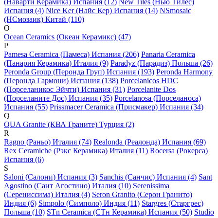
(Наварти Керамика) Испания (12)
New Tiles (Нью Тилес)
Испания (4)
Nice Ker (Найс Кер) Испания (14)
NSmosaic
(НСмозаик) Китай (110)
O
Ocean Ceramics (Океан Керамикс) (47)
P
Pamesa Ceramica (Памеса) Испания (206)
Panaria Ceramica
(Панария Керамика) Италия (9)
Paradyz (Парадиз) Польша (26)
Peronda Group (Перонда Груп) Испания (193)
Peronda Harmony
(Перонда Гармони) Испания (138)
Porcelanicos HDC
(Порселаникос Эйчти) Испания (31)
Porcelanite Dos
(Порселаните Дос) Испания (35)
Porcelanosa (Порселаноса)
Испания (55)
Prissmacer Ceramica (Присмакер) Испания (34)
Q
QUA Granite (КВА Граните) Турция (2)
R
Ragno (Раньо) Италия (74)
Realonda (Реалонда) Испания (69)
Rex Ceramiche (Рэкс Керамика) Италия (11)
Rocersa (Рокерса)
Испания (6)
S
Saloni (Салони) Испания (3)
Sanchis (Санчис) Испания (4)
Sant
Agostino (Сант Агостино) Италия (10)
Serenissima
(Серениссима) Италия (4)
Seron Granito (Серон Гранито)
Индия (6)
Simpolo (Симполо) Индия (11)
Stargres (Старгрес)
Польша (10)
STn Ceramica (СТн Керамика) Испания (50)
Studio