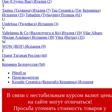
One (Студио Ван) Италия (2)
T
Tagina (Таджина) Италия (7)
Tau Ceramica (Тау Керамика)
Испания (35)
Tubadzin (Тубадзин) Польша (61)
U
Undefasa (Ундефаса) Испания (3)
V
Vallelunga & Co (Валлелунга и Ко) Италия (19)
Vilar Albaro
(Вилар Альбаро) Испания (39)
Vitra (Витра) (35)
W
WOW (ВОУ) Испания (9)
Г
Грани Таганая Россия (44)
К
Керамин Белоруссия (94)
Plitoff.ru
Производители
Keratile Ceramica (Кератайл Керамика) Испания
В связи с нестабильным курсом валют цен
на сайте могут отличаться!
Просьба уточнять стоимость товаров у