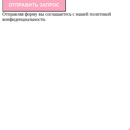
ОТПРАВИТЬ ЗАПРОС
Отправляя форму вы соглашаетесь с нашей политикой
конфиденциальности.
Информация, размещенная на сайте, не является публичной
офертой (ст.437 ГК РФ) и не влечет за собой обязательств по
заключению договора купли-продажи товара по указанным
ценам и в указанном ассортименте. Наличие товара на складе,
окончательная стоимость товара и другие условия купли-
продажи уточняются у представителя компании/
индивидуального предпринимателя. Цвет товара на
фотографиях может отличаться от реального цвета товара.
Указанное обстоятельство не является основанием для
предъявления каких-либо претензий со стороны покупателя.