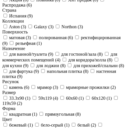
Распродажа
(6)
Страна
Испания
(9)
Коллекции
Aston
(3)
Galaxy
(3)
Northon
(3)
Поверхность
матовая
(3)
полированная
(6)
ректифицированная
(9)
рельефная
(1)
Назначение
для ванной/туалета
(9)
для гостиной/зала
(8)
для
коммерческих помещений
(4)
для коридора/холла
(8)
для кухни
(9)
для лоджии
(8)
для прихожей/спальни
(8)
для фартука
(9)
напольная плитка
(8)
настенная
плитка
(9)
Рисунок
камень
(6)
мрамор
(3)
мраморные прожилки
(2)
Размер
33.3x90
(1)
59x119
(4)
60x60
(1)
60x120
(1)
119x59
(2)
Форма
квадратная
(1)
прямоугольная
(8)
Цвет
бежевый
(1)
бело-серый
(1)
белый
(2)