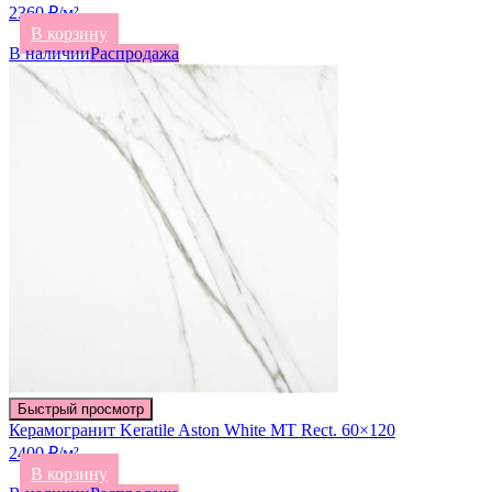
2360 ₽/м²
В корзину
В наличии
Распродажа
Быстрый просмотр
Керамогранит Keratile Aston White MT Rect. 60×120
2400 ₽/м²
В корзину