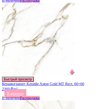
В наличии
Распродажа
Быстрый просмотр
Керамогранит Keratile Aston Gold MT Rect. 60×60
2360 ₽/м²
В корзину
В наличии
Распродажа