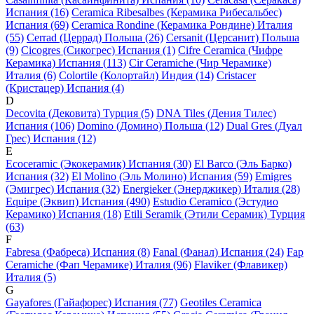
Испания (16)
Ceramica Ribesalbes (Керамика Рибесальбес)
Испания (69)
Ceramica Rondine (Керамика Рондине) Италия
(55)
Cerrad (Церрад) Польша (26)
Cersanit (Церсанит) Польша
(9)
Cicogres (Сикогрес) Испания (1)
Cifre Ceramica (Чифре
Керамика) Испания (113)
Cir Ceramiche (Чир Черамике)
Италия (6)
Colortile (Колортайл) Индия (14)
Cristacer
(Кристацер) Испания (4)
D
Decovita (Дековита) Турция (5)
DNA Tiles (Дения Тилес)
Испания (106)
Domino (Домино) Польша (12)
Dual Gres (Дуал
Грес) Испания (12)
E
Ecoceramic (Экокерамик) Испания (30)
El Barco (Эль Барко)
Испания (32)
El Molino (Эль Молино) Испания (59)
Emigres
(Эмигрес) Испания (32)
Energieker (Энерджикер) Италия (28)
Equipe (Эквип) Испания (490)
Estudio Ceramico (Эстудио
Керамико) Испания (18)
Etili Seramik (Этили Серамик) Турция
(63)
F
Fabresa (Фабреса) Испания (8)
Fanal (Фанал) Испания (24)
Fap
Ceramiche (Фап Черамике) Италия (96)
Flaviker (Флавикер)
Италия (5)
G
Gayafores (Гайафорес) Испания (77)
Geotiles Ceramica