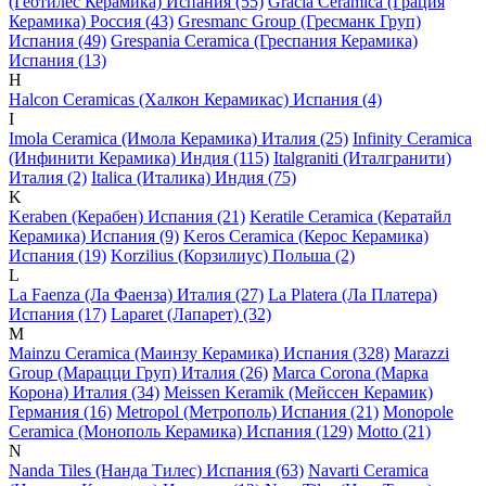
(Геотилес Керамика) Испания (55)
Gracia Ceramica (Грация
Керамика) Россия (43)
Gresmanc Group (Гресманк Груп)
Испания (49)
Grespania Ceramica (Греспания Керамика)
Испания (13)
H
Halcon Ceramicas (Халкон Керамикас) Испания (4)
I
Imola Ceramica (Имола Керамика) Италия (25)
Infinity Ceramica
(Инфинити Керамика) Индия (115)
Italgraniti (Италгранити)
Италия (2)
Italica (Италика) Индия (75)
K
Keraben (Керабен) Испания (21)
Keratile Ceramica (Кератайл
Керамика) Испания (9)
Keros Ceramica (Керос Керамика)
Испания (19)
Korzilius (Корзилиус) Польша (2)
L
La Faenza (Ла Фаенза) Италия (27)
La Platera (Ла Платера)
Испания (17)
Laparet (Лапарет) (32)
M
Mainzu Ceramica (Маинзу Керамика) Испания (328)
Marazzi
Group (Марацци Груп) Италия (26)
Marca Corona (Марка
Корона) Италия (34)
Meissen Keramik (Мейсcен Керамик)
Германия (16)
Metropol (Метрополь) Испания (21)
Monopole
Ceramica (Монополь Керамика) Испания (129)
Motto (21)
N
Nanda Tiles (Нанда Тилес) Испания (63)
Navarti Ceramica