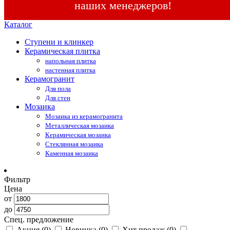
наших менеджеров!
Каталог
Ступени и клинкер
Керамическая плитка
напольная плитка
настенная плитка
Керамогранит
Для пола
Для стен
Мозаика
Мозаика из керамогранита
Металлическая мозаика
Керамическая мозаика
Стеклянная мозаика
Каменная мозаика
Фильтр
Цена
от
до
Спец. предложение
Акция
(0)
Новинка
(0)
Хит продаж
(0)