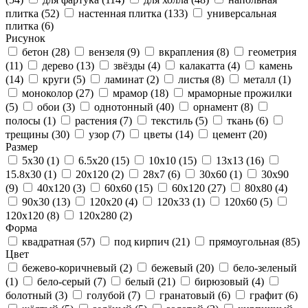
плитка
(52)
настенная плитка
(133)
универсальная
плитка
(6)
Рисунок
бетон
(28)
вензеля
(9)
вкрапления
(8)
геометрия
(11)
дерево
(13)
звёзды
(4)
калакатта
(4)
камень
(14)
круги
(5)
ламинат
(2)
листья
(8)
металл
(1)
моноколор
(27)
мрамор
(18)
мраморные прожилки
(5)
обои
(3)
однотонный
(40)
орнамент
(8)
полосы
(1)
растения
(7)
текстиль
(5)
ткань
(6)
трещины
(30)
узор
(7)
цветы
(14)
цемент
(20)
Размер
5x30
(1)
6.5x20
(15)
10x10
(15)
13x13
(16)
15.8x30
(1)
20x120
(2)
28x7
(6)
30x60
(1)
30x90
(9)
40x120
(3)
60x60
(15)
60x120
(27)
80x80
(4)
90x30
(13)
120x20
(4)
120x33
(1)
120x60
(5)
120x120
(8)
120x280
(2)
Форма
квадратная
(57)
под кирпич
(21)
прямоугольная
(85)
Цвет
бежево-коричневый
(2)
бежевый
(20)
бело-зеленый
(1)
бело-серый
(7)
белый
(21)
бирюзовый
(4)
болотный
(3)
голубой
(7)
гранатовый
(6)
графит
(6)