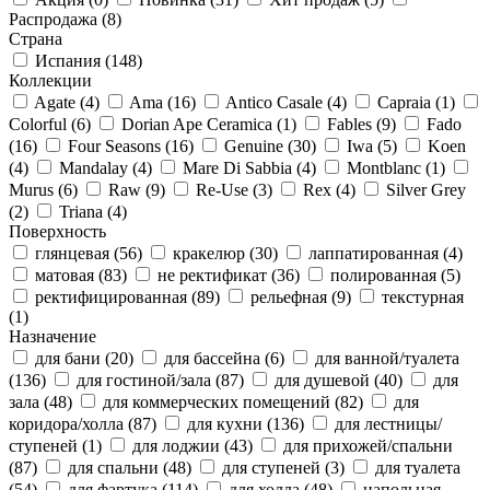
Распродажа
(8)
Страна
Испания
(148)
Коллекции
Agate
(4)
Ama
(16)
Antico Casale
(4)
Capraia
(1)
Colorful
(6)
Dorian Ape Ceramica
(1)
Fables
(9)
Fado
(16)
Four Seasons
(16)
Genuine
(30)
Iwa
(5)
Koen
(4)
Mandalay
(4)
Mare Di Sabbia
(4)
Montblanc
(1)
Murus
(6)
Raw
(9)
Re-Use
(3)
Rex
(4)
Silver Grey
(2)
Triana
(4)
Поверхность
глянцевая
(56)
кракелюр
(30)
лаппатированная
(4)
матовая
(83)
не ректификат
(36)
полированная
(5)
ректифицированная
(89)
рельефная
(9)
текстурная
(1)
Назначение
для бани
(20)
для бассейна
(6)
для ванной/туалета
(136)
для гостиной/зала
(87)
для душевой
(40)
для
зала
(48)
для коммерческих помещений
(82)
для
коридора/холла
(87)
для кухни
(136)
для лестницы/
ступеней
(1)
для лоджии
(43)
для прихожей/спальни
(87)
для спальни
(48)
для ступеней
(3)
для туалета
(54)
для фартука
(114)
для холла
(48)
напольная