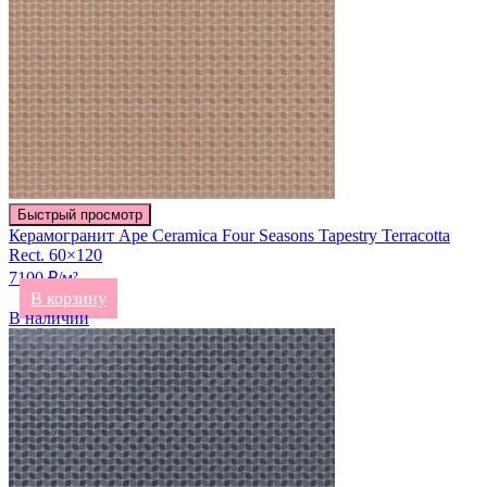
Быстрый просмотр
Керамогранит Ape Ceramica Four Seasons Tapestry Terracotta
Rect. 60×120
7100 ₽/м²
В корзину
В наличии