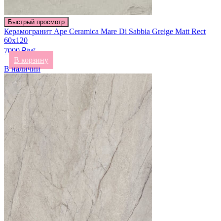
Быстрый просмотр
Керамогранит Ape Ceramica Mare Di Sabbia Greige Matt Rect
60х120
7000 ₽/м²
В корзину
В наличии