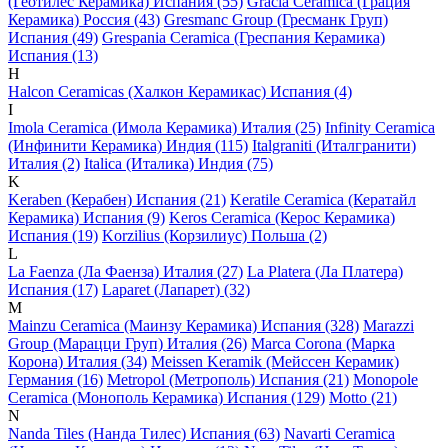
(Геотилес Керамика) Испания (55)
Gracia Ceramica (Грация
Керамика) Россия (43)
Gresmanc Group (Гресманк Груп)
Испания (49)
Grespania Ceramica (Греспания Керамика)
Испания (13)
H
Halcon Ceramicas (Халкон Керамикас) Испания (4)
I
Imola Ceramica (Имола Керамика) Италия (25)
Infinity Ceramica
(Инфинити Керамика) Индия (115)
Italgraniti (Италгранити)
Италия (2)
Italica (Италика) Индия (75)
K
Keraben (Керабен) Испания (21)
Keratile Ceramica (Кератайл
Керамика) Испания (9)
Keros Ceramica (Керос Керамика)
Испания (19)
Korzilius (Корзилиус) Польша (2)
L
La Faenza (Ла Фаенза) Италия (27)
La Platera (Ла Платера)
Испания (17)
Laparet (Лапарет) (32)
M
Mainzu Ceramica (Маинзу Керамика) Испания (328)
Marazzi
Group (Марацци Груп) Италия (26)
Marca Corona (Марка
Корона) Италия (34)
Meissen Keramik (Мейсcен Керамик)
Германия (16)
Metropol (Метрополь) Испания (21)
Monopole
Ceramica (Монополь Керамика) Испания (129)
Motto (21)
N
Nanda Tiles (Нанда Тилес) Испания (63)
Navarti Ceramica