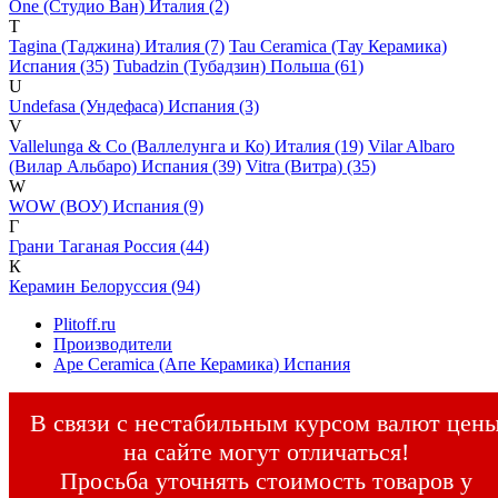
One (Студио Ван) Италия (2)
T
Tagina (Таджина) Италия (7)
Tau Ceramica (Тау Керамика)
Испания (35)
Tubadzin (Тубадзин) Польша (61)
U
Undefasa (Ундефаса) Испания (3)
V
Vallelunga & Co (Валлелунга и Ко) Италия (19)
Vilar Albaro
(Вилар Альбаро) Испания (39)
Vitra (Витра) (35)
W
WOW (ВОУ) Испания (9)
Г
Грани Таганая Россия (44)
К
Керамин Белоруссия (94)
Plitoff.ru
Производители
Ape Ceramica (Апе Керамика) Испания
В связи с нестабильным курсом валют цен
на сайте могут отличаться!
Просьба уточнять стоимость товаров у