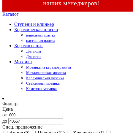
наших менеджеров!
Каталог
Ступени и клинкер
Керамическая плитка
напольная плитка
настенная плитка
Керамогранит
Для пола
Для стен
Мозаика
Мозаика из керамогранита
Металлическая мозаика
Керамическая мозаика
Стеклянная мозаика
Каменная мозаика
Фильтр
Цена
от
до
Спец. предложение
Акция
(0)
Новинка
(31)
Хит продаж
(5)