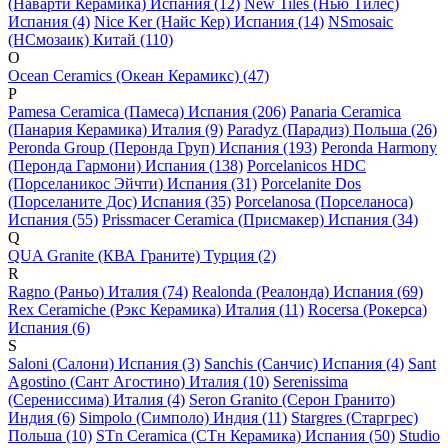
(Наварти Керамика) Испания (12)
New Tiles (Нью Тилес)
Испания (4)
Nice Ker (Найс Кер) Испания (14)
NSmosaic
(НСмозаик) Китай (110)
O
Ocean Ceramics (Океан Керамикс) (47)
P
Pamesa Ceramica (Памеса) Испания (206)
Panaria Ceramica
(Панария Керамика) Италия (9)
Paradyz (Парадиз) Польша (26)
Peronda Group (Перонда Груп) Испания (193)
Peronda Harmony
(Перонда Гармони) Испания (138)
Porcelanicos HDC
(Порселаникос Эйчти) Испания (31)
Porcelanite Dos
(Порселаните Дос) Испания (35)
Porcelanosa (Порселаноса)
Испания (55)
Prissmacer Ceramica (Присмакер) Испания (34)
Q
QUA Granite (КВА Граните) Турция (2)
R
Ragno (Раньо) Италия (74)
Realonda (Реалонда) Испания (69)
Rex Ceramiche (Рэкс Керамика) Италия (11)
Rocersa (Рокерса)
Испания (6)
S
Saloni (Салони) Испания (3)
Sanchis (Санчис) Испания (4)
Sant
Agostino (Сант Агостино) Италия (10)
Serenissima
(Серениссима) Италия (4)
Seron Granito (Серон Гранито)
Индия (6)
Simpolo (Симполо) Индия (11)
Stargres (Старгрес)
Польша (10)
STn Ceramica (СТн Керамика) Испания (50)
Studio