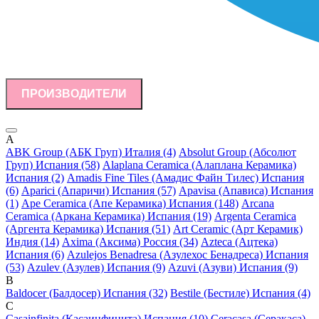
ПРОИЗВОДИТЕЛИ
A
ABK Group (АБК Груп) Италия (4)
Absolut Group (Абсолют
Груп) Испания (58)
Alaplana Ceramica (Алаплана Керамика)
Испания (2)
Amadis Fine Tiles (Амадис Файн Тилес) Испания
(6)
Aparici (Апаричи) Испания (57)
Apavisa (Апависа) Испания
(1)
Ape Ceramica (Апе Керамика) Испания (148)
Arcana
Ceramica (Аркана Керамика) Испания (19)
Argenta Ceramica
(Аргента Керамика) Испания (51)
Art Ceramic (Арт Керамик)
Индия (14)
Axima (Аксима) Россия (34)
Azteca (Ацтека)
Испания (6)
Azulejos Benadresa (Азулехос Бенадреса) Испания
(53)
Azulev (Азулев) Испания (9)
Azuvi (Азуви) Испания (9)
B
Baldocer (Балдосер) Испания (32)
Bestile (Бестиле) Испания (4)
C
Casainfinita (Касаинфинита) Испания (10)
Ceracasa (Серакаса)