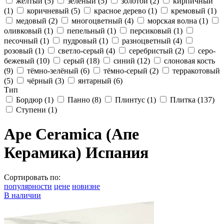
жёлтый
(5)
зелёный
(5)
золотой
(2)
кирпичный
(1)
коричневый
(5)
красное дерево
(1)
кремовый
(1)
медовый
(2)
многоцветный
(4)
морская волна
(1)
оливковый
(1)
пепельный
(1)
персиковый
(1)
песочный
(1)
пудровый
(1)
разноцветный
(4)
розовый
(1)
светло-серый
(4)
серебристый
(2)
серо-
бежевый
(10)
серый
(18)
синий
(12)
слоновая кость
(9)
тёмно-зелёный
(6)
тёмно-серый
(2)
терракотовый
(5)
чёрный
(3)
янтарный
(6)
Тип
Бордюр
(1)
Панно
(8)
Плинтус
(1)
Плитка
(137)
Ступени
(1)
Ape Ceramica (Апе
Керамика) Испания
Сортировать по:
популярности
цене
новизне
В наличии