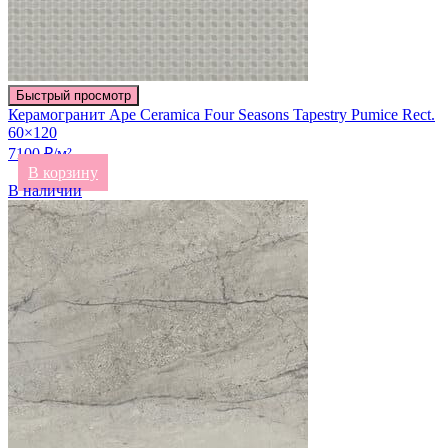
Быстрый просмотр
Керамогранит Ape Ceramica Four Seasons Tapestry Pumice Rect.
60×120
7100 ₽/м²
В корзину
В наличии