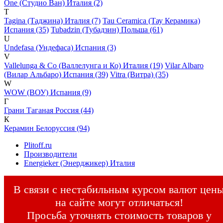
One (Студио Ван) Италия (2)
T
Tagina (Таджина) Италия (7)
Tau Ceramica (Тау Керамика)
Испания (35)
Tubadzin (Тубадзин) Польша (61)
U
Undefasa (Ундефаса) Испания (3)
V
Vallelunga & Co (Валлелунга и Ко) Италия (19)
Vilar Albaro
(Вилар Альбаро) Испания (39)
Vitra (Витра) (35)
W
WOW (ВОУ) Испания (9)
Г
Грани Таганая Россия (44)
К
Керамин Белоруссия (94)
Plitoff.ru
Производители
Energieker (Энерджикер) Италия
В связи с нестабильным курсом валют цен
на сайте могут отличаться!
Просьба уточнять стоимость товаров у