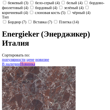
бежевый
(3)
бело-серый
(4)
белый
(4)
бордово-
фиолетовый
(4)
бордовый
(4)
зелёный
(4)
коричневый
(4)
слоновая кость
(5)
чёрный
(4)
Тип
Бордюр
(7)
Вставка
(7)
Плитка
(14)
Energieker (Энерджикер)
Италия
Сортировать по:
популярности
цене
новизне
В наличии
Новинка