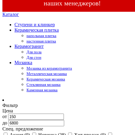
наших менеджеров!
Каталог
Ступени и клинкер
Керамическая плитка
напольная плитка
настенная плитка
Керамогранит
Для пола
Для стен
Мозаика
Мозаика из керамогранита
Металлическая мозаика
Керамическая мозаика
Стеклянная мозаика
Каменная мозаика
Фильтр
Цена
от
до
Спец. предложение
Акция
(0)
Новинка
(28)
Хит продаж
(0)