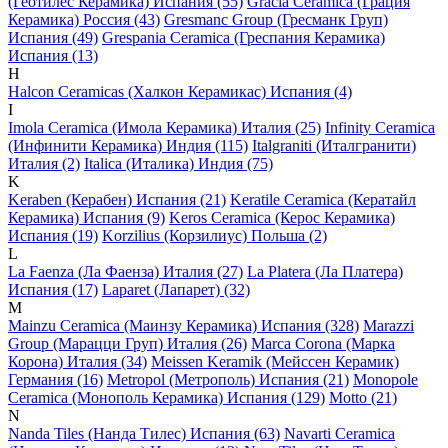
(Геотилес Керамика) Испания (55)
Gracia Ceramica (Грация
Керамика) Россия (43)
Gresmanc Group (Гресманк Груп)
Испания (49)
Grespania Ceramica (Греспания Керамика)
Испания (13)
H
Halcon Ceramicas (Халкон Керамикас) Испания (4)
I
Imola Ceramica (Имола Керамика) Италия (25)
Infinity Ceramica
(Инфинити Керамика) Индия (115)
Italgraniti (Италгранити)
Италия (2)
Italica (Италика) Индия (75)
K
Keraben (Керабен) Испания (21)
Keratile Ceramica (Кератайл
Керамика) Испания (9)
Keros Ceramica (Керос Керамика)
Испания (19)
Korzilius (Корзилиус) Польша (2)
L
La Faenza (Ла Фаенза) Италия (27)
La Platera (Ла Платера)
Испания (17)
Laparet (Лапарет) (32)
M
Mainzu Ceramica (Маинзу Керамика) Испания (328)
Marazzi
Group (Марацци Груп) Италия (26)
Marca Corona (Марка
Корона) Италия (34)
Meissen Keramik (Мейсcен Керамик)
Германия (16)
Metropol (Метрополь) Испания (21)
Monopole
Ceramica (Монополь Керамика) Испания (129)
Motto (21)
N
Nanda Tiles (Нанда Тилес) Испания (63)
Navarti Ceramica