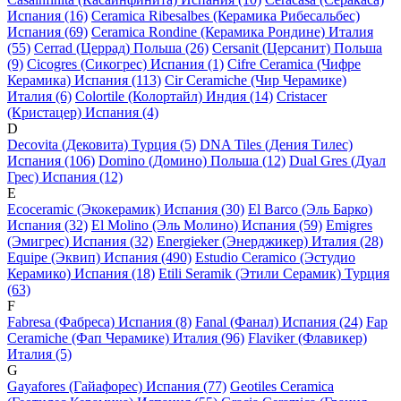
Испания (16)
Ceramica Ribesalbes (Керамика Рибесальбес)
Испания (69)
Ceramica Rondine (Керамика Рондине) Италия
(55)
Cerrad (Церрад) Польша (26)
Cersanit (Церсанит) Польша
(9)
Cicogres (Сикогрес) Испания (1)
Cifre Ceramica (Чифре
Керамика) Испания (113)
Cir Ceramiche (Чир Черамике)
Италия (6)
Colortile (Колортайл) Индия (14)
Cristacer
(Кристацер) Испания (4)
D
Decovita (Дековита) Турция (5)
DNA Tiles (Дения Тилес)
Испания (106)
Domino (Домино) Польша (12)
Dual Gres (Дуал
Грес) Испания (12)
E
Ecoceramic (Экокерамик) Испания (30)
El Barco (Эль Барко)
Испания (32)
El Molino (Эль Молино) Испания (59)
Emigres
(Эмигрес) Испания (32)
Energieker (Энерджикер) Италия (28)
Equipe (Эквип) Испания (490)
Estudio Ceramico (Эстудио
Керамико) Испания (18)
Etili Seramik (Этили Серамик) Турция
(63)
F
Fabresa (Фабреса) Испания (8)
Fanal (Фанал) Испания (24)
Fap
Ceramiche (Фап Черамике) Италия (96)
Flaviker (Флавикер)
Италия (5)
G
Gayafores (Гайафорес) Испания (77)
Geotiles Ceramica