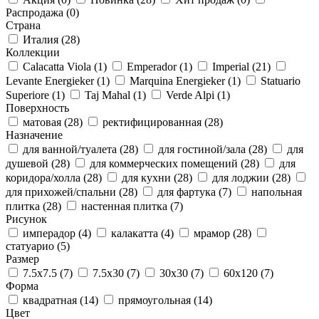
Распродажа
(0)
Страна
Италия
(28)
Коллекции
Calacatta Viola
(1)
Emperador
(1)
Imperial
(21)
Levante Energieker
(1)
Marquina Energieker
(1)
Statuario
Superiore
(1)
Taj Mahal
(1)
Verde Alpi
(1)
Поверхность
матовая
(28)
ректифицированная
(28)
Назначение
для ванной/туалета
(28)
для гостиной/зала
(28)
для
душевой
(28)
для коммерческих помещений
(28)
для
коридора/холла
(28)
для кухни
(28)
для лоджии
(28)
для прихожей/спальни
(28)
для фартука
(7)
напольная
плитка
(28)
настенная плитка
(7)
Рисунок
имперадор
(4)
калакатта
(4)
мрамор
(28)
статуарио
(5)
Размер
7.5x7.5
(7)
7.5x30
(7)
30x30
(7)
60x120
(7)
Форма
квадратная
(14)
прямоугольная
(14)
Цвет