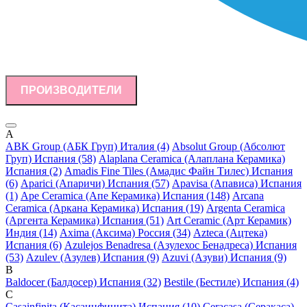
ПРОИЗВОДИТЕЛИ
A
ABK Group (АБК Груп) Италия (4)
Absolut Group (Абсолют
Груп) Испания (58)
Alaplana Ceramica (Алаплана Керамика)
Испания (2)
Amadis Fine Tiles (Амадис Файн Тилес) Испания
(6)
Aparici (Апаричи) Испания (57)
Apavisa (Апависа) Испания
(1)
Ape Ceramica (Апе Керамика) Испания (148)
Arcana
Ceramica (Аркана Керамика) Испания (19)
Argenta Ceramica
(Аргента Керамика) Испания (51)
Art Ceramic (Арт Керамик)
Индия (14)
Axima (Аксима) Россия (34)
Azteca (Ацтека)
Испания (6)
Azulejos Benadresa (Азулехос Бенадреса) Испания
(53)
Azulev (Азулев) Испания (9)
Azuvi (Азуви) Испания (9)
B
Baldocer (Балдосер) Испания (32)
Bestile (Бестиле) Испания (4)
C
Casainfinita (Касаинфинита) Испания (10)
Ceracasa (Серакаса)