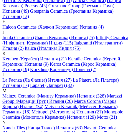
(Геотилес Керамика) Испания (55)
Gracia Ceramica (Грация
Керамика) Россия (43)
Gresmanc Group (Гресманк Груп)
Испания (49)
Grespania Ceramica (Греспания Керамика)
Испания (13)
H
Halcon Ceramicas (Халкон Керамикас) Испания (4)
I
Imola Ceramica (Имола Керамика) Италия (25)
Infinity Ceramica
(Инфинити Керамика) Индия (115)
Italgraniti (Италгранити)
Италия (2)
Italica (Италика) Индия (75)
K
Keraben (Керабен) Испания (21)
Keratile Ceramica (Кератайл
Керамика) Испания (9)
Keros Ceramica (Керос Керамика)
Испания (19)
Korzilius (Корзилиус) Польша (2)
L
La Faenza (Ла Фаенза) Италия (27)
La Platera (Ла Платера)
Испания (17)
Laparet (Лапарет) (32)
M
Mainzu Ceramica (Маинзу Керамика) Испания (328)
Marazzi
Group (Марацци Груп) Италия (26)
Marca Corona (Марка
Корона) Италия (34)
Meissen Keramik (Мейсcен Керамик)
Германия (16)
Metropol (Метрополь) Испания (21)
Monopole
Ceramica (Монополь Керамика) Испания (129)
Motto (21)
N
Nanda Tiles (Нанда Тилес) Испания (63)
Navarti Ceramica