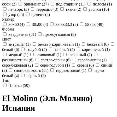
обои
(2)
орнамент
(27)
под старину
(11)
полосы
(1)
пэчворк
(3)
терраццо
(3)
ткань
(2)
уголки
(10)
узор
(25)
цемент
(2)
Размер
30x60
(4)
30x90
(4)
33.3x33.3
(2)
58x58
(49)
Форма
квадратная
(51)
прямоугольная
(8)
Цвет
антрацит
(1)
бежево-коричневый
(1)
бежевый
(6)
белый
(6)
голубой
(4)
зелёный
(4)
коричневый
(1)
медный
(1)
оливковый
(1)
песочный
(2)
разноцветный
(8)
светло-серый
(6)
серебристый
(1)
серо-бежевый
(2)
серо-голубой
(1)
серый
(6)
синий
(2)
слоновая кость
(11)
терракотовый
(1)
чёрно-
белый
(4)
чёрный
(2)
Тип
Плитка
(59)
El Molino (Эль Молино)
Испания