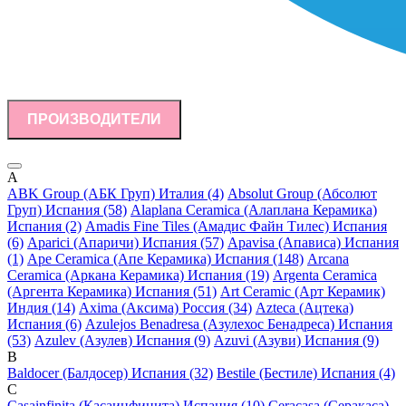
ПРОИЗВОДИТЕЛИ
A
ABK Group (АБК Груп) Италия (4)
Absolut Group (Абсолют
Груп) Испания (58)
Alaplana Ceramica (Алаплана Керамика)
Испания (2)
Amadis Fine Tiles (Амадис Файн Тилес) Испания
(6)
Aparici (Апаричи) Испания (57)
Apavisa (Апависа) Испания
(1)
Ape Ceramica (Апе Керамика) Испания (148)
Arcana
Ceramica (Аркана Керамика) Испания (19)
Argenta Ceramica
(Аргента Керамика) Испания (51)
Art Ceramic (Арт Керамик)
Индия (14)
Axima (Аксима) Россия (34)
Azteca (Ацтека)
Испания (6)
Azulejos Benadresa (Азулехос Бенадреса) Испания
(53)
Azulev (Азулев) Испания (9)
Azuvi (Азуви) Испания (9)
B
Baldocer (Балдосер) Испания (32)
Bestile (Бестиле) Испания (4)
C
Casainfinita (Касаинфинита) Испания (10)
Ceracasa (Серакаса)