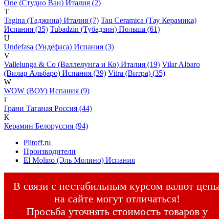
One (Студио Ван) Италия (2)
T
Tagina (Таджина) Италия (7)
Tau Ceramica (Тау Керамика)
Испания (35)
Tubadzin (Тубадзин) Польша (61)
U
Undefasa (Ундефаса) Испания (3)
V
Vallelunga & Co (Валлелунга и Ко) Италия (19)
Vilar Albaro
(Вилар Альбаро) Испания (39)
Vitra (Витра) (35)
W
WOW (ВОУ) Испания (9)
Г
Грани Таганая Россия (44)
К
Керамин Белоруссия (94)
Plitoff.ru
Производители
El Molino (Эль Молино) Испания
В связи с нестабильным курсом валют цен
на сайте могут отличаться!
Просьба уточнять стоимость товаров у