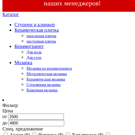
наших менеджеров!
Каталог
Ступени и клинкер
Керамическая плитка
напольная плитка
настенная плитка
Керамогранит
Для пола
Для стен
Мозаика
Мозаика из керамогранита
Металлическая мозаика
Керамическая мозаика
Стеклянная мозаика
Каменная мозаика
Фильтр
Цена
от
до
Спец. предложение
Акция
(0)
Новинка
(8)
Хит продаж
(8)