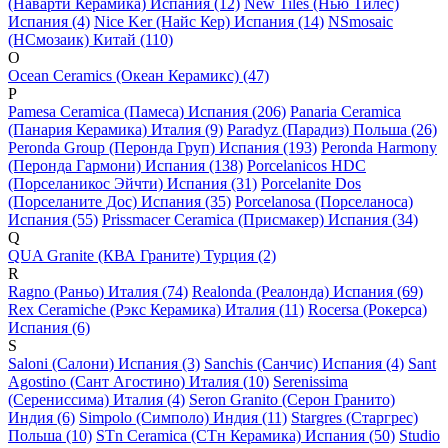
(Наварти Керамика) Испания (12)
New Tiles (Нью Тилес)
Испания (4)
Nice Ker (Найс Кер) Испания (14)
NSmosaic
(НСмозаик) Китай (110)
O
Ocean Ceramics (Океан Керамикс) (47)
P
Pamesa Ceramica (Памеса) Испания (206)
Panaria Ceramica
(Панария Керамика) Италия (9)
Paradyz (Парадиз) Польша (26)
Peronda Group (Перонда Груп) Испания (193)
Peronda Harmony
(Перонда Гармони) Испания (138)
Porcelanicos HDC
(Порселаникос Эйчти) Испания (31)
Porcelanite Dos
(Порселаните Дос) Испания (35)
Porcelanosa (Порселаноса)
Испания (55)
Prissmacer Ceramica (Присмакер) Испания (34)
Q
QUA Granite (КВА Граните) Турция (2)
R
Ragno (Раньо) Италия (74)
Realonda (Реалонда) Испания (69)
Rex Ceramiche (Рэкс Керамика) Италия (11)
Rocersa (Рокерса)
Испания (6)
S
Saloni (Салони) Испания (3)
Sanchis (Санчис) Испания (4)
Sant
Agostino (Сант Агостино) Италия (10)
Serenissima
(Серениссима) Италия (4)
Seron Granito (Серон Гранито)
Индия (6)
Simpolo (Симполо) Индия (11)
Stargres (Старгрес)
Польша (10)
STn Ceramica (СТн Керамика) Испания (50)
Studio