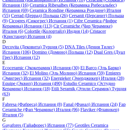
Испания (16)
Ceramica Ribesalbes (Керамика Рибесальбес)
Испания (69)
Ceramica Rondine (Керамика Рондине) Италия
(55)
Cerrad (Церрад) Польша (26)
Cersanit (Церсанит) Польша
(9)
Cicogres (Сикогрес) Испания (1)
Cifre Ceramica (Чифре
Керамика) Испания (113)
Cir Ceramiche (Чир Черамике)
Италия (6)
Colortile (Колортайл) Индия (14)
Cristacer
(Кристацер) Испания (4)
D
Decovita (Дековита) Турция (5)
DNA Tiles (Дения Тилес)
Испания (106)
Domino (Домино) Польша (12)
Dual Gres (Дуал
Грес) Испания (12)
E
Ecoceramic (Экокерамик) Испания (30)
El Barco (Эль Барко)
Испания (32)
El Molino (Эль Молино) Испания (59)
Emigres
(Эмигрес) Испания (32)
Energieker (Энерджикер) Италия (28)
Equipe (Эквип) Испания (490)
Estudio Ceramico (Эстудио
Керамико) Испания (18)
Etili Seramik (Этили Серамик) Турция
(63)
F
Fabresa (Фабреса) Испания (8)
Fanal (Фанал) Испания (24)
Fap
Ceramiche (Фап Черамике) Италия (96)
Flaviker (Флавикер)
Италия (5)
G
Gayafores (Гайафорес) Испания (77)
Geotiles Ceramica