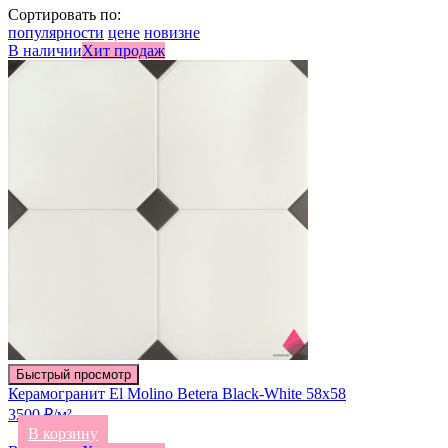
Сортировать по:
популярности
цене
новизне
В наличии
Хит продаж
Быстрый просмотр
Керамогранит El Molino Betera Black-White 58х58
3500 ₽/м²
В корзину