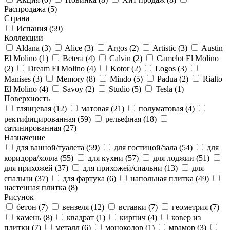
Распродажа
(5)
Страна
Испания
(59)
Коллекции
Aldana
(3)
Alice
(3)
Argos
(2)
Artistic
(3)
Austin
El Molino
(1)
Betera
(4)
Calvin
(2)
Camelot El Molino
(2)
Dream El Molino
(4)
Kotor
(2)
Logos
(3)
Manises
(3)
Memory
(8)
Mindo
(5)
Padua
(2)
Rialto
El Molino
(4)
Savoy
(2)
Studio
(5)
Tesla
(1)
Поверхность
глянцевая
(12)
матовая
(21)
полуматовая
(4)
ректифицированная
(59)
рельефная
(18)
сатинированная
(27)
Назначение
для ванной/туалета
(59)
для гостиной/зала
(54)
для
коридора/холла
(55)
для кухни
(57)
для лоджии
(51)
для прихожей
(37)
для прихожей/спальни
(13)
для
спальни
(37)
для фартука
(6)
напольная плитка
(49)
настенная плитка
(8)
Рисунок
бетон
(7)
вензеля
(12)
вставки
(7)
геометрия
(7)
камень
(8)
квадрат
(1)
кирпич
(4)
ковер из
плитки
(7)
металл
(6)
моноколор
(1)
мрамор
(3)