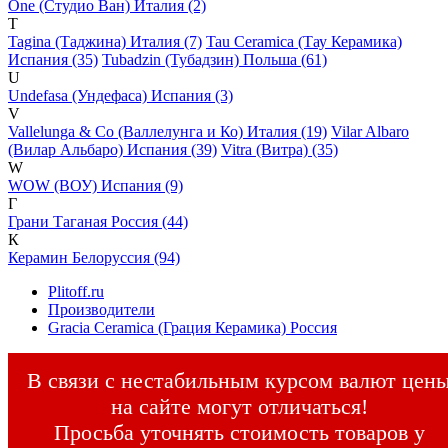
One (Студио Ван) Италия (2)
T
Tagina (Таджина) Италия (7)
Tau Ceramica (Тау Керамика)
Испания (35)
Tubadzin (Тубадзин) Польша (61)
U
Undefasa (Ундефаса) Испания (3)
V
Vallelunga & Co (Валлелунга и Ко) Италия (19)
Vilar Albaro
(Вилар Альбаро) Испания (39)
Vitra (Витра) (35)
W
WOW (ВОУ) Испания (9)
Г
Грани Таганая Россия (44)
К
Керамин Белоруссия (94)
Plitoff.ru
Производители
Gracia Ceramica (Грация Керамика) Россия
В связи с нестабильным курсом валют цен
на сайте могут отличаться!
Просьба уточнять стоимость товаров у