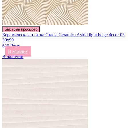
Быстрый просмотр
Керамическая плитка Gracia Ceramica Astrid light beige decor 03
30х90
630 ₽/шт
В корзину
В наличии