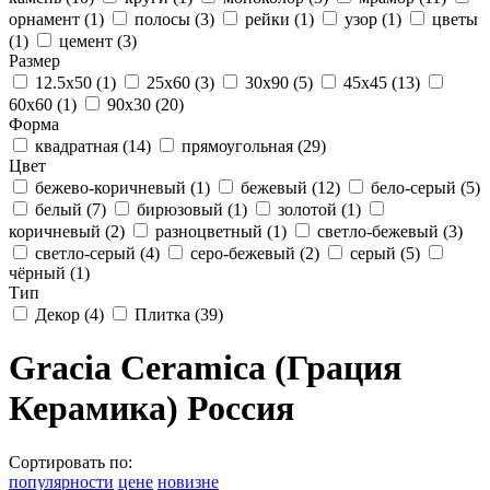
орнамент
(1)
полосы
(3)
рейки
(1)
узор
(1)
цветы
(1)
цемент
(3)
Размер
12.5x50
(1)
25x60
(3)
30x90
(5)
45x45
(13)
60x60
(1)
90x30
(20)
Форма
квадратная
(14)
прямоугольная
(29)
Цвет
бежево-коричневый
(1)
бежевый
(12)
бело-серый
(5)
белый
(7)
бирюзовый
(1)
золотой
(1)
коричневый
(2)
разноцветный
(1)
светло-бежевый
(3)
светло-серый
(4)
серо-бежевый
(2)
серый
(5)
чёрный
(1)
Тип
Декор
(4)
Плитка
(39)
Gracia Ceramica (Грация
Керамика) Россия
Сортировать по:
популярности
цене
новизне