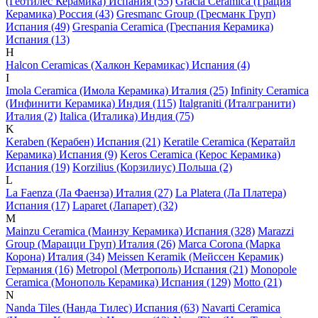
(Геотилес Керамика) Испания (55)
Gracia Ceramica (Грация
Керамика) Россия (43)
Gresmanc Group (Гресманк Груп)
Испания (49)
Grespania Ceramica (Греспания Керамика)
Испания (13)
H
Halcon Ceramicas (Халкон Керамикас) Испания (4)
I
Imola Ceramica (Имола Керамика) Италия (25)
Infinity Ceramica
(Инфинити Керамика) Индия (115)
Italgraniti (Италгранити)
Италия (2)
Italica (Италика) Индия (75)
K
Keraben (Керабен) Испания (21)
Keratile Ceramica (Кератайл
Керамика) Испания (9)
Keros Ceramica (Керос Керамика)
Испания (19)
Korzilius (Корзилиус) Польша (2)
L
La Faenza (Ла Фаенза) Италия (27)
La Platera (Ла Платера)
Испания (17)
Laparet (Лапарет) (32)
M
Mainzu Ceramica (Маинзу Керамика) Испания (328)
Marazzi
Group (Марацци Груп) Италия (26)
Marca Corona (Марка
Корона) Италия (34)
Meissen Keramik (Мейсcен Керамик)
Германия (16)
Metropol (Метрополь) Испания (21)
Monopole
Ceramica (Монополь Керамика) Испания (129)
Motto (21)
N
Nanda Tiles (Нанда Тилес) Испания (63)
Navarti Ceramica