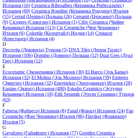
Испания (16)
Ceramica Ribesalbes (Керамика Рибесальбес)
Испания (69)
Ceramica Rondine (Керамика Рондине) Италия
(55)
Cerrad (Церрад) Польша (26)
Cersanit (Церсанит) Польша
(9)
Cicogres (Сикогрес) Испания (1)
Cifre Ceramica (Чифре
Керамика) Испания (113)
Cir Ceramiche (Чир Черамике)
Италия (6)
Colortile (Колортайл) Индия (14)
Cristacer
(Кристацер) Испания (4)
D
Decovita (Дековита) Турция (5)
DNA Tiles (Дения Тилес)
Испания (106)
Domino (Домино) Польша (12)
Dual Gres (Дуал
Грес) Испания (12)
E
Ecoceramic (Экокерамик) Испания (30)
El Barco (Эль Барко)
Испания (32)
El Molino (Эль Молино) Испания (59)
Emigres
(Эмигрес) Испания (32)
Energieker (Энерджикер) Италия (28)
Equipe (Эквип) Испания (490)
Estudio Ceramico (Эстудио
Керамико) Испания (18)
Etili Seramik (Этили Серамик) Турция
(63)
F
Fabresa (Фабреса) Испания (8)
Fanal (Фанал) Испания (24)
Fap
Ceramiche (Фап Черамике) Италия (96)
Flaviker (Флавикер)
Италия (5)
G
Gayafores (Гайафорес) Испания (77)
Geotiles Ceramica