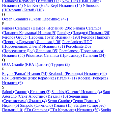
(Наварти Керамика) Испания (12)
New Tiles (Нью Тилес)
Испания (4)
Nice Ker (Найс Кер) Испания (14)
NSmosaic
(НСмозаик) Китай (110)
O
Ocean Ceramics (Океан Керамикс) (47)
P
Pamesa Ceramica (Памеса) Испания (206)
Panaria Ceramica
(Панария Керамика) Италия (9)
Paradyz (Парадиз) Польша (26)
Peronda Group (Перонда Груп) Испания (193)
Peronda Harmony
(Перонда Гармони) Испания (138)
Porcelanicos HDC
(Порселаникос Эйчти) Испания (31)
Porcelanite Dos
(Порселаните Дос) Испания (35)
Porcelanosa (Порселаноса)
Испания (55)
Prissmacer Ceramica (Присмакер) Испания (34)
Q
QUA Granite (КВА Граните) Турция (2)
R
Ragno (Раньо) Италия (74)
Realonda (Реалонда) Испания (69)
Rex Ceramiche (Рэкс Керамика) Италия (11)
Rocersa (Рокерса)
Испания (6)
S
Saloni (Салони) Испания (3)
Sanchis (Санчис) Испания (4)
Sant
Agostino (Сант Агостино) Италия (10)
Serenissima
(Серениссима) Италия (4)
Seron Granito (Серон Гранито)
Индия (6)
Simpolo (Симполо) Индия (11)
Stargres (Старгрес)
Польша (10)
STn Ceramica (СТн Керамика) Испания (50)
Studio