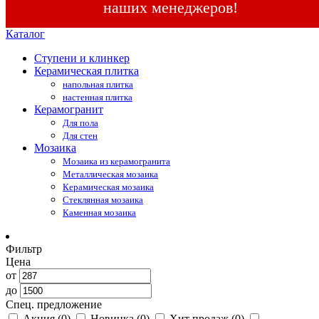
наших менеджеров!
Каталог
Ступени и клинкер
Керамическая плитка
напольная плитка
настенная плитка
Керамогранит
Для пола
Для стен
Мозаика
Мозаика из керамогранита
Металлическая мозаика
Керамическая мозаика
Стеклянная мозаика
Каменная мозаика
Фильтр
Цена
от
до
Спец. предложение
Акция
(0)
Новинка
(0)
Хит продаж
(0)