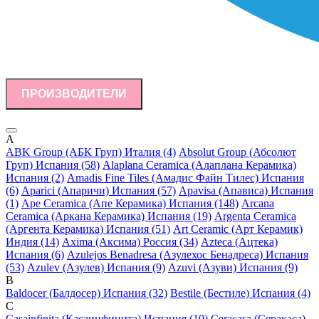
ПРОИЗВОДИТЕЛИ
A
ABK Group (АБК Груп) Италия (4)
Absolut Group (Абсолют
Груп) Испания (58)
Alaplana Ceramica (Алаплана Керамика)
Испания (2)
Amadis Fine Tiles (Амадис Файн Тилес) Испания
(6)
Aparici (Апаричи) Испания (57)
Apavisa (Апависа) Испания
(1)
Ape Ceramica (Апе Керамика) Испания (148)
Arcana
Ceramica (Аркана Керамика) Испания (19)
Argenta Ceramica
(Аргента Керамика) Испания (51)
Art Ceramic (Арт Керамик)
Индия (14)
Axima (Аксима) Россия (34)
Azteca (Ацтека)
Испания (6)
Azulejos Benadresa (Азулехос Бенадреса) Испания
(53)
Azulev (Азулев) Испания (9)
Azuvi (Азуви) Испания (9)
B
Baldocer (Балдосер) Испания (32)
Bestile (Бестиле) Испания (4)
C
Casainfinita (Касаинфинита) Испания (10)
Ceracasa (Серакаса)