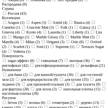
Распродажа
(0)
Страна
Россия
(43)
Коллекции
Aragon
(1)
Aspen
(3)
Astrid
(4)
Bianca
(4)
Camelot
(1)
Concrete Matt
(3)
Folk
(1)
Galaxy
(1)
Ginevra
(4)
Kyoto
(4)
Lauretta
(1)
Liberty
(1)
Lira
(1)
Mango
(1)
Marble Glossy
(5)
Marble Matt
(5)
Marella
(4)
Milan
(2)
Origami
(3)
Oslo
(8)
Oxford
(2)
Scarlett
(1)
Soul
(1)
Supreme
(1)
Terrazzo Sugar
(4)
Volterra
(1)
Поверхность
sugar-эффект
(8)
глянцевая
(7)
матовая
(36)
не
ректификат
(42)
ректифицированная
(1)
рельефная
(21)
Назначение
для бани
(2)
для ванной/туалета
(36)
для гостиной/
зала
(2)
для коридора/холла
(8)
для кухни
(35)
для
лоджии
(3)
для прихожей/спальни
(3)
для туалета
(9)
для фартука
(28)
для холла
(3)
напольная плитка
(15)
настенная плитка
(28)
Рисунок
бетон
(5)
волны
(6)
геометрия
(2)
дерево
(13)
камень
(10)
круги
(1)
моноколор
(3)
мрамор
(11)