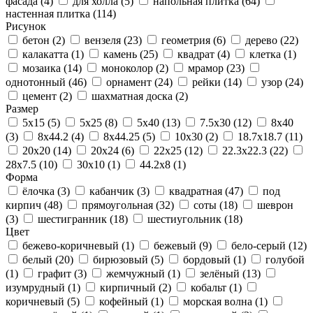
фасада
(4)
для холла
(5)
напольная плитка
(64)
настенная плитка
(114)
Рисунок
бетон
(2)
вензеля
(23)
геометрия
(6)
дерево
(22)
калакатта
(1)
камень
(25)
квадрат
(4)
клетка
(1)
мозаика
(14)
моноколор
(2)
мрамор
(23)
однотонный
(46)
орнамент
(24)
рейки
(14)
узор
(24)
цемент
(2)
шахматная доска
(2)
Размер
5x15
(5)
5x25
(8)
5x40
(13)
7.5x30
(12)
8x40
(3)
8x44.2
(4)
8x44.25
(5)
10x30
(2)
18.7x18.7
(11)
20x20
(14)
20x24
(6)
22x25
(12)
22.3x22.3
(22)
28x7.5
(10)
30x10
(1)
44.2x8
(1)
Форма
ёлочка
(3)
кабанчик
(3)
квадратная
(47)
под
кирпич
(48)
прямоугольная
(32)
соты
(18)
шеврон
(3)
шестигранник
(18)
шестиугольник
(18)
Цвет
бежево-коричневый
(1)
бежевый
(9)
бело-серый
(12)
белый
(20)
бирюзовый
(5)
бордовый
(1)
голубой
(1)
графит
(3)
жемчужный
(1)
зелёный
(13)
изумрудный
(1)
кирпичный
(2)
кобальт
(1)
коричневый
(5)
кофейный
(1)
морская волна
(1)