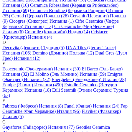
Испания (16)
Ceramica Ribesalbes (Керамика Рибесальбес)
Испания (69)
Ceramica Rondine (Керамика Рондине) Италия
(55)
Cerrad (Церрад) Польша (26)
Cersanit (Церсанит) Польша
(9)
Cicogres (Сикогрес) Испания (1)
Cifre Ceramica (Чифре
Керамика) Испания (113)
Cir Ceramiche (Чир Черамике)
Италия (6)
Colortile (Колортайл) Индия (14)
Cristacer
(Кристацер) Испания (4)
D
Decovita (Дековита) Турция (5)
DNA Tiles (Дения Тилес)
Испания (106)
Domino (Домино) Польша (12)
Dual Gres (Дуал
Грес) Испания (12)
E
Ecoceramic (Экокерамик) Испания (30)
El Barco (Эль Барко)
Испания (32)
El Molino (Эль Молино) Испания (59)
Emigres
(Эмигрес) Испания (32)
Energieker (Энерджикер) Италия (28)
Equipe (Эквип) Испания (490)
Estudio Ceramico (Эстудио
Керамико) Испания (18)
Etili Seramik (Этили Серамик) Турция
(63)
F
Fabresa (Фабреса) Испания (8)
Fanal (Фанал) Испания (24)
Fap
Ceramiche (Фап Черамике) Италия (96)
Flaviker (Флавикер)
Италия (5)
G
Gayafores (Гайафорес) Испания (77)
Geotiles Ceramica