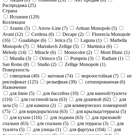
Распродажа
(25)
Страна
Испания
(129)
Коллекции
Aramis
(5)
Arrow-Line
(7)
Artisan Monopole
(5)
Avant
(12)
Cerdena
(6)
Decape
(2)
Florencia Monopole
(16)
Guadalupe
(6)
Jerica
(5)
Laguna
(1)
Marbella
Monopole
(7)
Marrakech Zellige
(5)
Martinica
(6)
Melody
(14)
Miracle
(6)
Monocolor
(2)
Mont Blanc
(1)
Muralla
(3)
Orinoco
(5)
Pompeia
(3)
Radiant
(1)
San Remo
(8)
Studio
(2)
Zellige Monopole
(1)
Поверхность
глянцевая
(49)
матовая
(74)
морозостойкая
(7)
не
ректификат
(125)
рельефная
(39)
сатинированная
(6)
Назначение
для бани
(5)
для бассейна
(10)
для ванной/туалета
(116)
для гостиной/зала
(63)
для душевой
(62)
для
зала
(5)
для камина
(2)
для коммерческих помещений
(75)
для коридора/холла
(63)
для крыльца/террасы
(5)
для кухни
(116)
для лоджии
(63)
для прихожей/
спальни
(63)
для спальни
(5)
для террасы
(3)
для
туалета
(5)
для улицы
(1)
для фартука
(104)
для