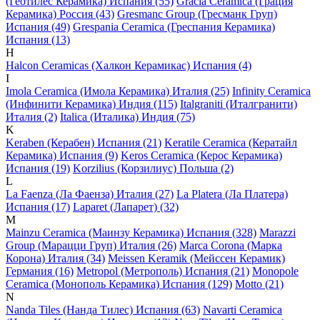
(Геотилес Керамика) Испания (55)
Gracia Ceramica (Грация
Керамика) Россия (43)
Gresmanc Group (Гресманк Груп)
Испания (49)
Grespania Ceramica (Греспания Керамика)
Испания (13)
H
Halcon Ceramicas (Халкон Керамикас) Испания (4)
I
Imola Ceramica (Имола Керамика) Италия (25)
Infinity Ceramica
(Инфинити Керамика) Индия (115)
Italgraniti (Италгранити)
Италия (2)
Italica (Италика) Индия (75)
K
Keraben (Керабен) Испания (21)
Keratile Ceramica (Кератайл
Керамика) Испания (9)
Keros Ceramica (Керос Керамика)
Испания (19)
Korzilius (Корзилиус) Польша (2)
L
La Faenza (Ла Фаенза) Италия (27)
La Platera (Ла Платера)
Испания (17)
Laparet (Лапарет) (32)
M
Mainzu Ceramica (Маинзу Керамика) Испания (328)
Marazzi
Group (Марацци Груп) Италия (26)
Marca Corona (Марка
Корона) Италия (34)
Meissen Keramik (Мейсcен Керамик)
Германия (16)
Metropol (Метрополь) Испания (21)
Monopole
Ceramica (Монополь Керамика) Испания (129)
Motto (21)
N
Nanda Tiles (Нанда Тилес) Испания (63)
Navarti Ceramica