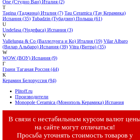
One (Студио Ван) Италия (2)
T
Tagina (Таджина) Италия (7)
Tau Ceramica (Тау Керамика)
Испания (35)
Tubadzin (Тубадзин) Польша (61)
U
Undefasa (Ундефаса) Испания (3)
V
Vallelunga & Co (Валлелунга и Ко) Италия (19)
Vilar Albaro
(Вилар Альбаро) Испания (39)
Vitra (Витра) (35)
W
WOW (ВОУ) Испания (9)
Г
Грани Таганая Россия (44)
К
Керамин Белоруссия (94)
Plitoff.ru
Производители
Monopole Ceramica (Монополь Керамика) Испания
В связи с нестабильным курсом валют цен
на сайте могут отличаться!
Просьба уточнять стоимость товаров у