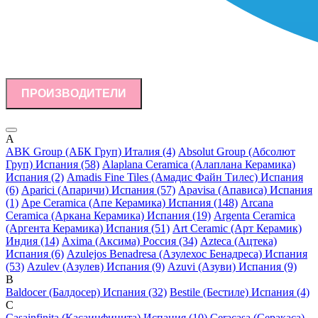
ПРОИЗВОДИТЕЛИ
A
ABK Group (АБК Груп) Италия (4)
Absolut Group (Абсолют
Груп) Испания (58)
Alaplana Ceramica (Алаплана Керамика)
Испания (2)
Amadis Fine Tiles (Амадис Файн Тилес) Испания
(6)
Aparici (Апаричи) Испания (57)
Apavisa (Апависа) Испания
(1)
Ape Ceramica (Апе Керамика) Испания (148)
Arcana
Ceramica (Аркана Керамика) Испания (19)
Argenta Ceramica
(Аргента Керамика) Испания (51)
Art Ceramic (Арт Керамик)
Индия (14)
Axima (Аксима) Россия (34)
Azteca (Ацтека)
Испания (6)
Azulejos Benadresa (Азулехос Бенадреса) Испания
(53)
Azulev (Азулев) Испания (9)
Azuvi (Азуви) Испания (9)
B
Baldocer (Балдосер) Испания (32)
Bestile (Бестиле) Испания (4)
C
Casainfinita (Касаинфинита) Испания (10)
Ceracasa (Серакаса)