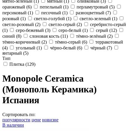
мятно-зелёный
(1)
мятный
(1)
оливковый
(3)
оранжевый
(6)
пепельный
(1)
перламутровый
(5)
персиковый
(1)
песочный
(1)
разноцветный
(7)
розовый
(1)
светло-голубой
(1)
светло-зеленый
(1)
светло-розовый
(2)
светло-серый
(2)
серебристо-серый
(1)
серо-бежевый
(3)
серо-белый
(1)
серый
(12)
синий
(8)
слоновая кость
(11)
тёмно-зелёный
(2)
тёмно-коричневый
(2)
тёмно-серый
(6)
терракотовый
(4)
угольный
(1)
чёрно-белый
(6)
чёрный
(7)
янтарный
(5)
Тип
Плитка
(129)
Monopole Ceramica
(Монополь Керамика)
Испания
Сортировать по:
популярности
цене
новизне
В наличии