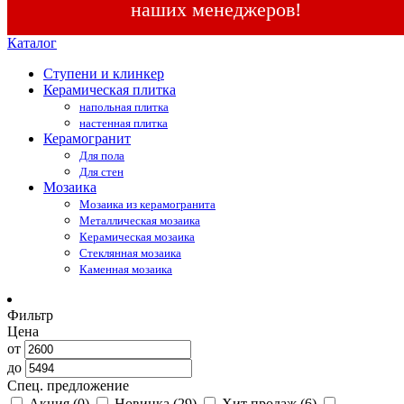
наших менеджеров!
Каталог
Ступени и клинкер
Керамическая плитка
напольная плитка
настенная плитка
Керамогранит
Для пола
Для стен
Мозаика
Мозаика из керамогранита
Металлическая мозаика
Керамическая мозаика
Стеклянная мозаика
Каменная мозаика
Фильтр
Цена
от
до
Спец. предложение
Акция
(0)
Новинка
(29)
Хит продаж
(6)