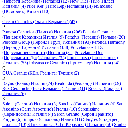
(Наварти Керамика) Испания (12)
New Tiles (Нью Тилес)
Испания (4)
Nice Ker (Найс Кер) Испания (14)
NSmosaic
(НСмозаик) Китай (110)
O
Ocean Ceramics (Океан Керамикс) (47)
P
Pamesa Ceramica (Памеса) Испания (206)
Panaria Ceramica
(Панария Керамика) Италия (9)
Paradyz (Парадиз) Польша (26)
Peronda Group (Перонда Груп) Испания (193)
Peronda Harmony
(Перонда Гармони) Испания (138)
Porcelanicos HDC
(Порселаникос Эйчти) Испания (31)
Porcelanite Dos
(Порселаните Дос) Испания (35)
Porcelanosa (Порселаноса)
Испания (55)
Prissmacer Ceramica (Присмакер) Испания (34)
Q
QUA Granite (КВА Граните) Турция (2)
R
Ragno (Раньо) Италия (74)
Realonda (Реалонда) Испания (69)
Rex Ceramiche (Рэкс Керамика) Италия (11)
Rocersa (Рокерса)
Испания (6)
S
Saloni (Салони) Испания (3)
Sanchis (Санчис) Испания (4)
Sant
Agostino (Сант Агостино) Италия (10)
Serenissima
(Серениссима) Италия (4)
Seron Granito (Серон Гранито)
Индия (6)
Simpolo (Симполо) Индия (11)
Stargres (Старгрес)
Польша (10)
STn Ceramica (СТн Керамика) Испания (50)
Studio