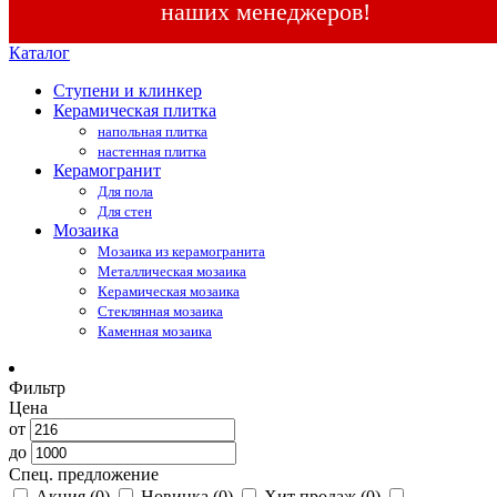
наших менеджеров!
Каталог
Ступени и клинкер
Керамическая плитка
напольная плитка
настенная плитка
Керамогранит
Для пола
Для стен
Мозаика
Мозаика из керамогранита
Металлическая мозаика
Керамическая мозаика
Стеклянная мозаика
Каменная мозаика
Фильтр
Цена
от
до
Спец. предложение
Акция
(0)
Новинка
(0)
Хит продаж
(0)