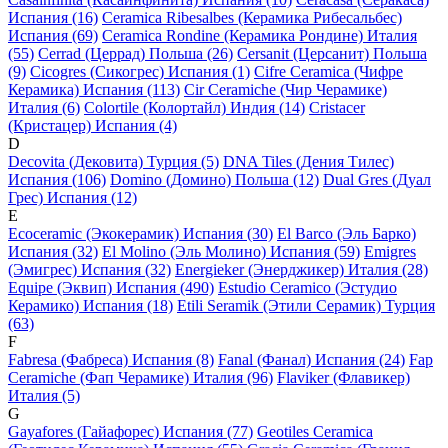
Испания (16)
Ceramica Ribesalbes (Керамика Рибесальбес)
Испания (69)
Ceramica Rondine (Керамика Рондине) Италия
(55)
Cerrad (Церрад) Польша (26)
Cersanit (Церсанит) Польша
(9)
Cicogres (Сикогрес) Испания (1)
Cifre Ceramica (Чифре
Керамика) Испания (113)
Cir Ceramiche (Чир Черамике)
Италия (6)
Colortile (Колортайл) Индия (14)
Cristacer
(Кристацер) Испания (4)
D
Decovita (Дековита) Турция (5)
DNA Tiles (Дения Тилес)
Испания (106)
Domino (Домино) Польша (12)
Dual Gres (Дуал
Грес) Испания (12)
E
Ecoceramic (Экокерамик) Испания (30)
El Barco (Эль Барко)
Испания (32)
El Molino (Эль Молино) Испания (59)
Emigres
(Эмигрес) Испания (32)
Energieker (Энерджикер) Италия (28)
Equipe (Эквип) Испания (490)
Estudio Ceramico (Эстудио
Керамико) Испания (18)
Etili Seramik (Этили Серамик) Турция
(63)
F
Fabresa (Фабреса) Испания (8)
Fanal (Фанал) Испания (24)
Fap
Ceramiche (Фап Черамике) Италия (96)
Flaviker (Флавикер)
Италия (5)
G
Gayafores (Гайафорес) Испания (77)
Geotiles Ceramica