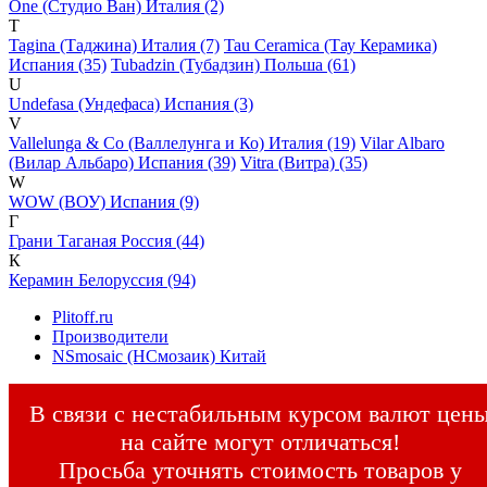
One (Студио Ван) Италия (2)
T
Tagina (Таджина) Италия (7)
Tau Ceramica (Тау Керамика)
Испания (35)
Tubadzin (Тубадзин) Польша (61)
U
Undefasa (Ундефаса) Испания (3)
V
Vallelunga & Co (Валлелунга и Ко) Италия (19)
Vilar Albaro
(Вилар Альбаро) Испания (39)
Vitra (Витра) (35)
W
WOW (ВОУ) Испания (9)
Г
Грани Таганая Россия (44)
К
Керамин Белоруссия (94)
Plitoff.ru
Производители
NSmosaic (НСмозаик) Китай
В связи с нестабильным курсом валют цен
на сайте могут отличаться!
Просьба уточнять стоимость товаров у