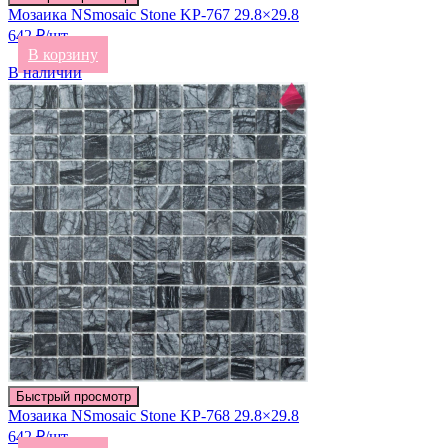
Мозаика NSmosaic Stone KP-767 29.8×29.8
642 ₽/шт
В корзину
В наличии
Быстрый просмотр
Мозаика NSmosaic Stone KP-768 29.8×29.8
642 ₽/шт