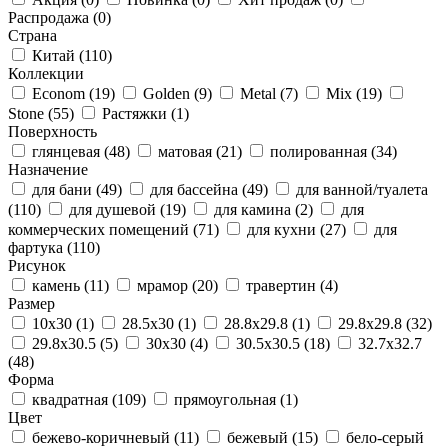
Распродажа
(0)
Страна
Китай
(110)
Коллекции
Econom
(19)
Golden
(9)
Metal
(7)
Mix
(19)
Stone
(55)
Растяжки
(1)
Поверхность
глянцевая
(48)
матовая
(21)
полированная
(34)
Назначение
для бани
(49)
для бассейна
(49)
для ванной/туалета
(110)
для душевой
(19)
для камина
(2)
для
коммерческих помещений
(71)
для кухни
(27)
для
фартука
(110)
Рисунок
камень
(11)
мрамор
(20)
травертин
(4)
Размер
10x30
(1)
28.5x30
(1)
28.8x29.8
(1)
29.8x29.8
(32)
29.8x30.5
(5)
30x30
(4)
30.5x30.5
(18)
32.7x32.7
(48)
Форма
квадратная
(109)
прямоугольная
(1)
Цвет
бежево-коричневый
(11)
бежевый
(15)
бело-серый