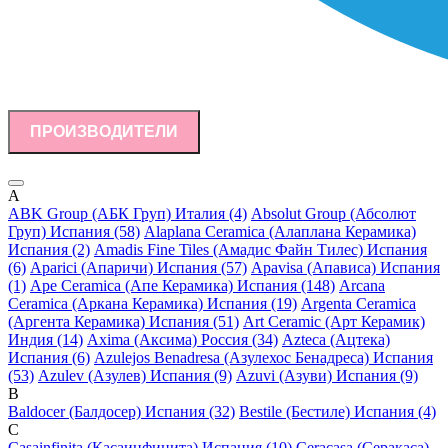
ПРОИЗВОДИТЕЛИ
A
ABK Group (АБК Груп) Италия (4)
Absolut Group (Абсолют
Груп) Испания (58)
Alaplana Ceramica (Алаплана Керамика)
Испания (2)
Amadis Fine Tiles (Амадис Файн Тилес) Испания
(6)
Aparici (Апаричи) Испания (57)
Apavisa (Апависа) Испания
(1)
Ape Ceramica (Апе Керамика) Испания (148)
Arcana
Ceramica (Аркана Керамика) Испания (19)
Argenta Ceramica
(Аргента Керамика) Испания (51)
Art Ceramic (Арт Керамик)
Индия (14)
Axima (Аксима) Россия (34)
Azteca (Ацтека)
Испания (6)
Azulejos Benadresa (Азулехос Бенадреса) Испания
(53)
Azulev (Азулев) Испания (9)
Azuvi (Азуви) Испания (9)
B
Baldocer (Балдосер) Испания (32)
Bestile (Бестиле) Испания (4)
C
Casainfinita (Касаинфинита) Испания (10)
Ceracasa (Серакаса)