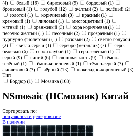
(4)
белый
(16)
бирюзовый
(5)
бордовый
(1)
бронзовый
(1)
голубой
(12)
жёлтый
(2)
зелёный
(2)
золотой
(1)
коричневый
(8)
красный
(1)
кремовый
(1)
лиловый
(1)
многоцветный
(1)
мятный
(1)
оранжевый
(3)
охра коричневая
(1)
песочно-жёлтый
(1)
песочный
(2)
прозрачный
(1)
пурпурно-фиолетовый
(1)
розовый
(2)
светло-голубой
(2)
светло-серый
(1)
серебро (металлик)
(7)
серо-
бежевый
(6)
серо-голубой
(1)
серо-зелёный
(1)
серый
(9)
синий
(6)
слоновая кость
(9)
тёмно-
зелёный
(1)
тёмно-коричневый
(1)
тёмно-серый
(3)
фиолетовый
(3)
чёрный
(13)
шоколадно-коричневый
(3)
Тип
Бордюр
(1)
Мозаика
(103)
NSmosaic (НСмозаик) Китай
Сортировать по:
популярности
цене
новизне
В наличии