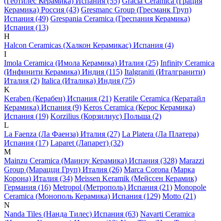
(Геотилес Керамика) Испания (55)
Gracia Ceramica (Грация
Керамика) Россия (43)
Gresmanc Group (Гресманк Груп)
Испания (49)
Grespania Ceramica (Греспания Керамика)
Испания (13)
H
Halcon Ceramicas (Халкон Керамикас) Испания (4)
I
Imola Ceramica (Имола Керамика) Италия (25)
Infinity Ceramica
(Инфинити Керамика) Индия (115)
Italgraniti (Италгранити)
Италия (2)
Italica (Италика) Индия (75)
K
Keraben (Керабен) Испания (21)
Keratile Ceramica (Кератайл
Керамика) Испания (9)
Keros Ceramica (Керос Керамика)
Испания (19)
Korzilius (Корзилиус) Польша (2)
L
La Faenza (Ла Фаенза) Италия (27)
La Platera (Ла Платера)
Испания (17)
Laparet (Лапарет) (32)
M
Mainzu Ceramica (Маинзу Керамика) Испания (328)
Marazzi
Group (Марацци Груп) Италия (26)
Marca Corona (Марка
Корона) Италия (34)
Meissen Keramik (Мейсcен Керамик)
Германия (16)
Metropol (Метрополь) Испания (21)
Monopole
Ceramica (Монополь Керамика) Испания (129)
Motto (21)
N
Nanda Tiles (Нанда Тилес) Испания (63)
Navarti Ceramica