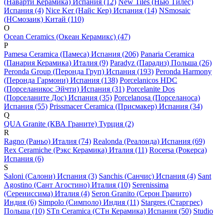
(Наварти Керамика) Испания (12)
New Tiles (Нью Тилес)
Испания (4)
Nice Ker (Найс Кер) Испания (14)
NSmosaic
(НСмозаик) Китай (110)
O
Ocean Ceramics (Океан Керамикс) (47)
P
Pamesa Ceramica (Памеса) Испания (206)
Panaria Ceramica
(Панария Керамика) Италия (9)
Paradyz (Парадиз) Польша (26)
Peronda Group (Перонда Груп) Испания (193)
Peronda Harmony
(Перонда Гармони) Испания (138)
Porcelanicos HDC
(Порселаникос Эйчти) Испания (31)
Porcelanite Dos
(Порселаните Дос) Испания (35)
Porcelanosa (Порселаноса)
Испания (55)
Prissmacer Ceramica (Присмакер) Испания (34)
Q
QUA Granite (КВА Граните) Турция (2)
R
Ragno (Раньо) Италия (74)
Realonda (Реалонда) Испания (69)
Rex Ceramiche (Рэкс Керамика) Италия (11)
Rocersa (Рокерса)
Испания (6)
S
Saloni (Салони) Испания (3)
Sanchis (Санчис) Испания (4)
Sant
Agostino (Сант Агостино) Италия (10)
Serenissima
(Серениссима) Италия (4)
Seron Granito (Серон Гранито)
Индия (6)
Simpolo (Симполо) Индия (11)
Stargres (Старгрес)
Польша (10)
STn Ceramica (СТн Керамика) Испания (50)
Studio