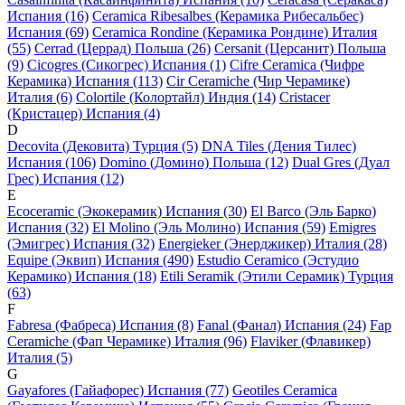
Испания (16)
Ceramica Ribesalbes (Керамика Рибесальбес)
Испания (69)
Ceramica Rondine (Керамика Рондине) Италия
(55)
Cerrad (Церрад) Польша (26)
Cersanit (Церсанит) Польша
(9)
Cicogres (Сикогрес) Испания (1)
Cifre Ceramica (Чифре
Керамика) Испания (113)
Cir Ceramiche (Чир Черамике)
Италия (6)
Colortile (Колортайл) Индия (14)
Cristacer
(Кристацер) Испания (4)
D
Decovita (Дековита) Турция (5)
DNA Tiles (Дения Тилес)
Испания (106)
Domino (Домино) Польша (12)
Dual Gres (Дуал
Грес) Испания (12)
E
Ecoceramic (Экокерамик) Испания (30)
El Barco (Эль Барко)
Испания (32)
El Molino (Эль Молино) Испания (59)
Emigres
(Эмигрес) Испания (32)
Energieker (Энерджикер) Италия (28)
Equipe (Эквип) Испания (490)
Estudio Ceramico (Эстудио
Керамико) Испания (18)
Etili Seramik (Этили Серамик) Турция
(63)
F
Fabresa (Фабреса) Испания (8)
Fanal (Фанал) Испания (24)
Fap
Ceramiche (Фап Черамике) Италия (96)
Flaviker (Флавикер)
Италия (5)
G
Gayafores (Гайафорес) Испания (77)
Geotiles Ceramica