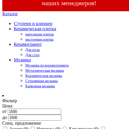
наших менеджеров!
Каталог
Ступени и клинкер
Керамическая плитка
напольная плитка
настенная плитка
Керамогранит
Для пола
Для стен
Мозаика
Мозаика из керамогранита
Металлическая мозаика
Керамическая мозаика
Стеклянная мозаика
Каменная мозаика
Фильтр
Цена
от
до
Спец. предложение
Акция
(0)
Новинка
(0)
Хит продаж
(0)