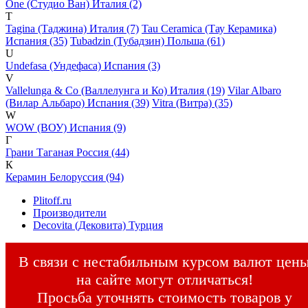
One (Студио Ван) Италия (2)
T
Tagina (Таджина) Италия (7)
Tau Ceramica (Тау Керамика)
Испания (35)
Tubadzin (Тубадзин) Польша (61)
U
Undefasa (Ундефаса) Испания (3)
V
Vallelunga & Co (Валлелунга и Ко) Италия (19)
Vilar Albaro
(Вилар Альбаро) Испания (39)
Vitra (Витра) (35)
W
WOW (ВОУ) Испания (9)
Г
Грани Таганая Россия (44)
К
Керамин Белоруссия (94)
Plitoff.ru
Производители
Decovita (Дековита) Турция
В связи с нестабильным курсом валют цен
на сайте могут отличаться!
Просьба уточнять стоимость товаров у