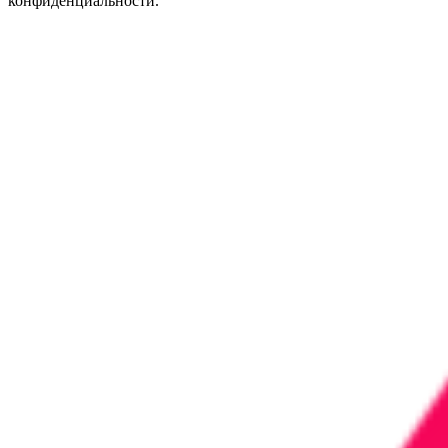
конфиденциальности.
Информация, размещенная на сайте, не является публичной
офертой (ст.437 ГК РФ) и не влечет за собой обязательств по
заключению договора купли-продажи товара по указанным
ценам и в указанном ассортименте. Наличие товара на складе,
окончательная стоимость товара и другие условия купли-
продажи уточняются у представителя компании/
индивидуального предпринимателя. Цвет товара на
фотографиях может отличаться от реального цвета товара.
Указанное обстоятельство не является основанием для
предъявления каких-либо претензий со стороны покупателя.