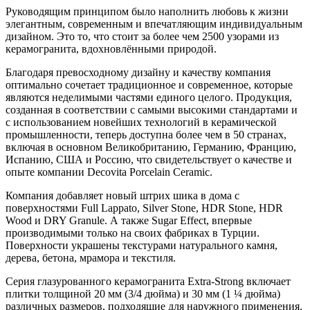
Руководящим принципом было наполнить любовь к жизни
элегантным, современным и впечатляющим индивидуальным
дизайном. Это то, что стоит за более чем 2500 узорами из
керамогранита, вдохновлёнными природой.
Благодаря превосходному дизайну и качеству компания
оптимально сочетает традиционное и современное, которые
являются неделимыми частями единого целого. Продукция,
созданная в соответствии с самыми высокими стандартами и
с использованием новейших технологий в керамической
промышленности, теперь доступна более чем в 50 странах,
включая в основном Великобританию, Германию, Францию,
Испанию, США и Россию, что свидетельствует о качестве и
опыте компании Decovita Porcelain Ceramic.
Компания добавляет новый штрих шика в дома с
поверхностями Full Lappato, Silver Stone, HDR Stone, HDR
Wood и DRY Granule. А также Sugar Effect, впервые
производимыми только на своих фабриках в Турции.
Поверхности украшены текстурами натурального камня,
дерева, бетона, мрамора и текстиля.
Серия глазурованного керамогранита Extra-Strong включает
плитки толщиной 20 мм (3/4 дюйма) и 30 мм (1 ¼ дюйма)
различных размеров, подходящие для наружного применения.