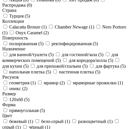
Распродажа
(0)
Страна
Турция
(5)
Коллекции
Calacatta Bronze
(1)
Chamber Newage
(1)
Nero Portoro
(1)
Onyx Caramel
(2)
Поверхность
полированная
(5)
ректифицированная
(5)
Назначение
для ванной/туалета
(5)
для гостиной/зала
(5)
для
коммерческих помещений
(5)
для коридора/холла
(5)
для кухни
(5)
для прихожей/спальни
(5)
для фартука
(5)
напольная плитка
(5)
настенная плитка
(5)
Рисунок
геометрия
(1)
мрамор
(2)
мраморные прожилки
(1)
оникс
(2)
Размер
120x60
(5)
Форма
прямоугольная
(5)
Цвет
бежевый
(1)
бело-серый
(1)
разноцветный
(1)
серый
(1)
чёрный
(1)