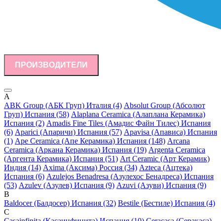
ПРОИЗВОДИТЕЛИ
A
ABK Group (АБК Груп) Италия (4)
Absolut Group (Абсолют
Груп) Испания (58)
Alaplana Ceramica (Алаплана Керамика)
Испания (2)
Amadis Fine Tiles (Амадис Файн Тилес) Испания
(6)
Aparici (Апаричи) Испания (57)
Apavisa (Апависа) Испания
(1)
Ape Ceramica (Апе Керамика) Испания (148)
Arcana
Ceramica (Аркана Керамика) Испания (19)
Argenta Ceramica
(Аргента Керамика) Испания (51)
Art Ceramic (Арт Керамик)
Индия (14)
Axima (Аксима) Россия (34)
Azteca (Ацтека)
Испания (6)
Azulejos Benadresa (Азулехос Бенадреса) Испания
(53)
Azulev (Азулев) Испания (9)
Azuvi (Азуви) Испания (9)
B
Baldocer (Балдосер) Испания (32)
Bestile (Бестиле) Испания (4)
C
Casainfinita (Касаинфинита) Испания (10)
Ceracasa (Серакаса)