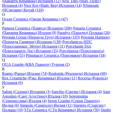
(Наварти Керамика) Испания (12)
New Tiles (Нью Тилес)
Испания (4)
Nice Ker (Найс Кер) Испания (14)
NSmosaic
(НСмозаик) Китай (110)
O
Ocean Ceramics (Океан Керамикс) (47)
P
Pamesa Ceramica (Памеса) Испания (206)
Panaria Ceramica
(Панария Керамика) Италия (9)
Paradyz (Парадиз) Польша (26)
Peronda Group (Перонда Груп) Испания (193)
Peronda Harmony
(Перонда Гармони) Испания (138)
Porcelanicos HDC
(Порселаникос Эйчти) Испания (31)
Porcelanite Dos
(Порселаните Дос) Испания (35)
Porcelanosa (Порселаноса)
Испания (55)
Prissmacer Ceramica (Присмакер) Испания (34)
Q
QUA Granite (КВА Граните) Турция (2)
R
Ragno (Раньо) Италия (74)
Realonda (Реалонда) Испания (69)
Rex Ceramiche (Рэкс Керамика) Италия (11)
Rocersa (Рокерса)
Испания (6)
S
Saloni (Салони) Испания (3)
Sanchis (Санчис) Испания (4)
Sant
Agostino (Сант Агостино) Италия (10)
Serenissima
(Серениссима) Италия (4)
Seron Granito (Серон Гранито)
Индия (6)
Simpolo (Симполо) Индия (11)
Stargres (Старгрес)
Польша (10)
STn Ceramica (СТн Керамика) Испания (50)
Studio