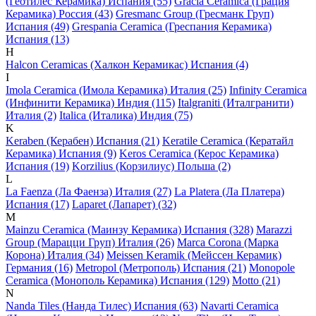
(Геотилес Керамика) Испания (55)
Gracia Ceramica (Грация
Керамика) Россия (43)
Gresmanc Group (Гресманк Груп)
Испания (49)
Grespania Ceramica (Греспания Керамика)
Испания (13)
H
Halcon Ceramicas (Халкон Керамикас) Испания (4)
I
Imola Ceramica (Имола Керамика) Италия (25)
Infinity Ceramica
(Инфинити Керамика) Индия (115)
Italgraniti (Италгранити)
Италия (2)
Italica (Италика) Индия (75)
K
Keraben (Керабен) Испания (21)
Keratile Ceramica (Кератайл
Керамика) Испания (9)
Keros Ceramica (Керос Керамика)
Испания (19)
Korzilius (Корзилиус) Польша (2)
L
La Faenza (Ла Фаенза) Италия (27)
La Platera (Ла Платера)
Испания (17)
Laparet (Лапарет) (32)
M
Mainzu Ceramica (Маинзу Керамика) Испания (328)
Marazzi
Group (Марацци Груп) Италия (26)
Marca Corona (Марка
Корона) Италия (34)
Meissen Keramik (Мейсcен Керамик)
Германия (16)
Metropol (Метрополь) Испания (21)
Monopole
Ceramica (Монополь Керамика) Испания (129)
Motto (21)
N
Nanda Tiles (Нанда Тилес) Испания (63)
Navarti Ceramica