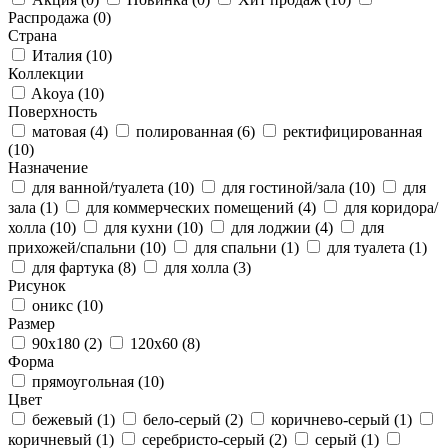
Распродажа
(0)
Страна
Италия
(10)
Коллекции
Akoya
(10)
Поверхность
матовая
(4)
полированная
(6)
ректифицированная
(10)
Назначение
для ванной/туалета
(10)
для гостиной/зала
(10)
для
зала
(1)
для коммерческих помещений
(4)
для коридора/
холла
(10)
для кухни
(10)
для лоджии
(4)
для
прихожей/спальни
(10)
для спальни
(1)
для туалета
(1)
для фартука
(8)
для холла
(3)
Рисунок
оникс
(10)
Размер
90x180
(2)
120x60
(8)
Форма
прямоугольная
(10)
Цвет
бежевый
(1)
бело-серый
(2)
коричнево-серый
(1)
коричневый
(1)
серебристо-серый
(2)
серый
(1)