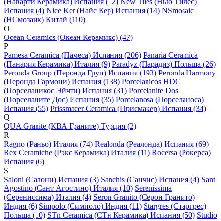
(Наварти Керамика) Испания (12)
New Tiles (Нью Тилес)
Испания (4)
Nice Ker (Найс Кер) Испания (14)
NSmosaic
(НСмозаик) Китай (110)
O
Ocean Ceramics (Океан Керамикс) (47)
P
Pamesa Ceramica (Памеса) Испания (206)
Panaria Ceramica
(Панария Керамика) Италия (9)
Paradyz (Парадиз) Польша (26)
Peronda Group (Перонда Груп) Испания (193)
Peronda Harmony
(Перонда Гармони) Испания (138)
Porcelanicos HDC
(Порселаникос Эйчти) Испания (31)
Porcelanite Dos
(Порселаните Дос) Испания (35)
Porcelanosa (Порселаноса)
Испания (55)
Prissmacer Ceramica (Присмакер) Испания (34)
Q
QUA Granite (КВА Граните) Турция (2)
R
Ragno (Раньо) Италия (74)
Realonda (Реалонда) Испания (69)
Rex Ceramiche (Рэкс Керамика) Италия (11)
Rocersa (Рокерса)
Испания (6)
S
Saloni (Салони) Испания (3)
Sanchis (Санчис) Испания (4)
Sant
Agostino (Сант Агостино) Италия (10)
Serenissima
(Серениссима) Италия (4)
Seron Granito (Серон Гранито)
Индия (6)
Simpolo (Симполо) Индия (11)
Stargres (Старгрес)
Польша (10)
STn Ceramica (СТн Керамика) Испания (50)
Studio