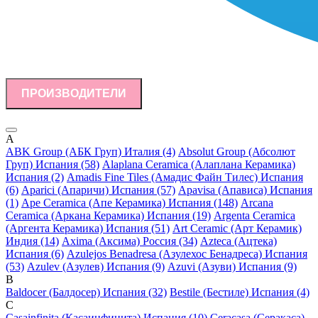
ПРОИЗВОДИТЕЛИ
A
ABK Group (АБК Груп) Италия (4)
Absolut Group (Абсолют
Груп) Испания (58)
Alaplana Ceramica (Алаплана Керамика)
Испания (2)
Amadis Fine Tiles (Амадис Файн Тилес) Испания
(6)
Aparici (Апаричи) Испания (57)
Apavisa (Апависа) Испания
(1)
Ape Ceramica (Апе Керамика) Испания (148)
Arcana
Ceramica (Аркана Керамика) Испания (19)
Argenta Ceramica
(Аргента Керамика) Испания (51)
Art Ceramic (Арт Керамик)
Индия (14)
Axima (Аксима) Россия (34)
Azteca (Ацтека)
Испания (6)
Azulejos Benadresa (Азулехос Бенадреса) Испания
(53)
Azulev (Азулев) Испания (9)
Azuvi (Азуви) Испания (9)
B
Baldocer (Балдосер) Испания (32)
Bestile (Бестиле) Испания (4)
C
Casainfinita (Касаинфинита) Испания (10)
Ceracasa (Серакаса)