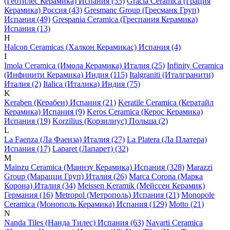
(Геотилес Керамика) Испания (55)
Gracia Ceramica (Грация
Керамика) Россия (43)
Gresmanc Group (Гресманк Груп)
Испания (49)
Grespania Ceramica (Греспания Керамика)
Испания (13)
H
Halcon Ceramicas (Халкон Керамикас) Испания (4)
I
Imola Ceramica (Имола Керамика) Италия (25)
Infinity Ceramica
(Инфинити Керамика) Индия (115)
Italgraniti (Италгранити)
Италия (2)
Italica (Италика) Индия (75)
K
Keraben (Керабен) Испания (21)
Keratile Ceramica (Кератайл
Керамика) Испания (9)
Keros Ceramica (Керос Керамика)
Испания (19)
Korzilius (Корзилиус) Польша (2)
L
La Faenza (Ла Фаенза) Италия (27)
La Platera (Ла Платера)
Испания (17)
Laparet (Лапарет) (32)
M
Mainzu Ceramica (Маинзу Керамика) Испания (328)
Marazzi
Group (Марацци Груп) Италия (26)
Marca Corona (Марка
Корона) Италия (34)
Meissen Keramik (Мейсcен Керамик)
Германия (16)
Metropol (Метрополь) Испания (21)
Monopole
Ceramica (Монополь Керамика) Испания (129)
Motto (21)
N
Nanda Tiles (Нанда Тилес) Испания (63)
Navarti Ceramica