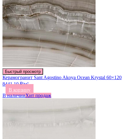
Быстрый просмотр
Керамогранит Sant Agostino Akoya Ocean Krystal 60×120
8441.10 ₽/м²
В корзину
В наличии
Хит продаж