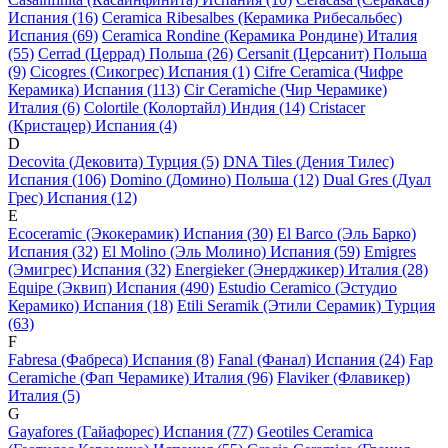
Испания (16)
Ceramica Ribesalbes (Керамика Рибесальбес)
Испания (69)
Ceramica Rondine (Керамика Рондине) Италия
(55)
Cerrad (Церрад) Польша (26)
Cersanit (Церсанит) Польша
(9)
Cicogres (Сикогрес) Испания (1)
Cifre Ceramica (Чифре
Керамика) Испания (113)
Cir Ceramiche (Чир Черамике)
Италия (6)
Colortile (Колортайл) Индия (14)
Cristacer
(Кристацер) Испания (4)
D
Decovita (Дековита) Турция (5)
DNA Tiles (Дения Тилес)
Испания (106)
Domino (Домино) Польша (12)
Dual Gres (Дуал
Грес) Испания (12)
E
Ecoceramic (Экокерамик) Испания (30)
El Barco (Эль Барко)
Испания (32)
El Molino (Эль Молино) Испания (59)
Emigres
(Эмигрес) Испания (32)
Energieker (Энерджикер) Италия (28)
Equipe (Эквип) Испания (490)
Estudio Ceramico (Эстудио
Керамико) Испания (18)
Etili Seramik (Этили Серамик) Турция
(63)
F
Fabresa (Фабреса) Испания (8)
Fanal (Фанал) Испания (24)
Fap
Ceramiche (Фап Черамике) Италия (96)
Flaviker (Флавикер)
Италия (5)
G
Gayafores (Гайафорес) Испания (77)
Geotiles Ceramica