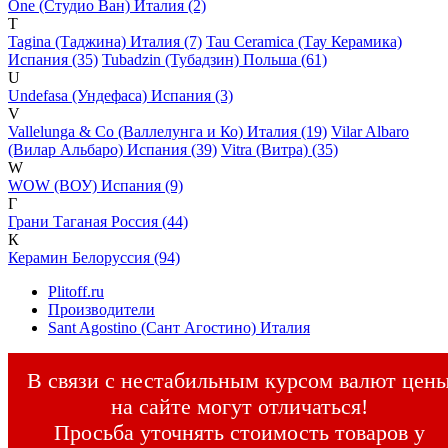
One (Студио Ван) Италия (2)
T
Tagina (Таджина) Италия (7)
Tau Ceramica (Тау Керамика)
Испания (35)
Tubadzin (Тубадзин) Польша (61)
U
Undefasa (Ундефаса) Испания (3)
V
Vallelunga & Co (Валлелунга и Ко) Италия (19)
Vilar Albaro
(Вилар Альбаро) Испания (39)
Vitra (Витра) (35)
W
WOW (ВОУ) Испания (9)
Г
Грани Таганая Россия (44)
К
Керамин Белоруссия (94)
Plitoff.ru
Производители
Sant Agostino (Сант Агостино) Италия
В связи с нестабильным курсом валют цен
на сайте могут отличаться!
Просьба уточнять стоимость товаров у