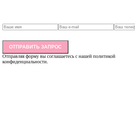
Связаться с нами
ОТПРАВИТЬ ЗАПРОС
Отправляя форму вы соглашаетесь с нашей политикой
конфиденциальности.
Информация, размещенная на сайте, не является публичной
офертой (ст.437 ГК РФ) и не влечет за собой обязательств по
заключению договора купли-продажи товара по указанным
ценам и в указанном ассортименте. Наличие товара на складе,
окончательная стоимость товара и другие условия купли-
продажи уточняются у представителя компании/
индивидуального предпринимателя. Цвет товара на
фотографиях может отличаться от реального цвета товара.
Указанное обстоятельство не является основанием для
предъявления каких-либо претензий со стороны покупателя.