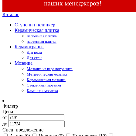
наших менеджеров!
Каталог
Ступени и клинкер
Керамическая плитка
напольная плитка
настенная плитка
Керамогранит
Для пола
Для стен
Мозаика
Мозаика из керамогранита
Металлическая мозаика
Керамическая мозаика
Стеклянная мозаика
Каменная мозаика
Фильтр
Цена
от
до
Спец. предложение
Акция
(0)
Новинка
(0)
Хит продаж
(10)