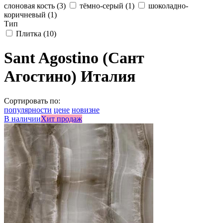
слоновая кость
(3)
тёмно-серый
(1)
шоколадно-
коричневый
(1)
Тип
Плитка
(10)
Sant Agostino (Сант
Агостино) Италия
Сортировать по:
популярности
цене
новизне
В наличии
Хит продаж