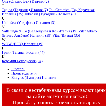
One (Студио Ван) Италия (2)
T
Tagina (Таджина) Италия (7)
Tau Ceramica (Тау Керамика)
Испания (35)
Tubadzin (Тубадзин) Польша (61)
U
Undefasa (Ундефаса) Испания (3)
V
Vallelunga & Co (Валлелунга и Ко) Италия (19)
Vilar Albaro
(Вилар Альбаро) Испания (39)
Vitra (Витра) (35)
W
WOW (ВОУ) Испания (9)
Г
Грани Таганая Россия (44)
К
Керамин Белоруссия (94)
Plitoff.ru
Производители
Emigres (Эмигрес) Испания
В связи с нестабильным курсом валют цен
на сайте могут отличаться!
Просьба уточнять стоимость товаров у