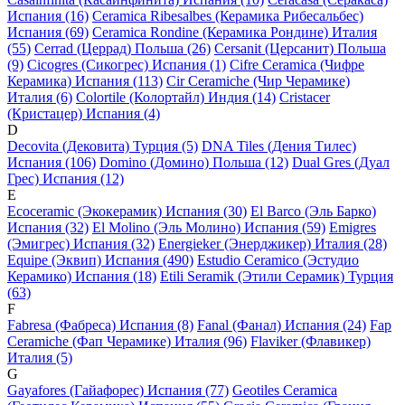
Испания (16)
Ceramica Ribesalbes (Керамика Рибесальбес)
Испания (69)
Ceramica Rondine (Керамика Рондине) Италия
(55)
Cerrad (Церрад) Польша (26)
Cersanit (Церсанит) Польша
(9)
Cicogres (Сикогрес) Испания (1)
Cifre Ceramica (Чифре
Керамика) Испания (113)
Cir Ceramiche (Чир Черамике)
Италия (6)
Colortile (Колортайл) Индия (14)
Cristacer
(Кристацер) Испания (4)
D
Decovita (Дековита) Турция (5)
DNA Tiles (Дения Тилес)
Испания (106)
Domino (Домино) Польша (12)
Dual Gres (Дуал
Грес) Испания (12)
E
Ecoceramic (Экокерамик) Испания (30)
El Barco (Эль Барко)
Испания (32)
El Molino (Эль Молино) Испания (59)
Emigres
(Эмигрес) Испания (32)
Energieker (Энерджикер) Италия (28)
Equipe (Эквип) Испания (490)
Estudio Ceramico (Эстудио
Керамико) Испания (18)
Etili Seramik (Этили Серамик) Турция
(63)
F
Fabresa (Фабреса) Испания (8)
Fanal (Фанал) Испания (24)
Fap
Ceramiche (Фап Черамике) Италия (96)
Flaviker (Флавикер)
Италия (5)
G
Gayafores (Гайафорес) Испания (77)
Geotiles Ceramica