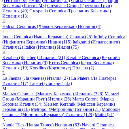
(Геотилес Керамика) Испания (55)
Gracia Ceramica (Грация
Керамика) Россия (43)
Gresmanc Group (Гресманк Груп)
Испания (49)
Grespania Ceramica (Греспания Керамика)
Испания (13)
H
Halcon Ceramicas (Халкон Керамикас) Испания (4)
I
Imola Ceramica (Имола Керамика) Италия (25)
Infinity Ceramica
(Инфинити Керамика) Индия (115)
Italgraniti (Италгранити)
Италия (2)
Italica (Италика) Индия (75)
K
Keraben (Керабен) Испания (21)
Keratile Ceramica (Кератайл
Керамика) Испания (9)
Keros Ceramica (Керос Керамика)
Испания (19)
Korzilius (Корзилиус) Польша (2)
L
La Faenza (Ла Фаенза) Италия (27)
La Platera (Ла Платера)
Испания (17)
Laparet (Лапарет) (32)
M
Mainzu Ceramica (Маинзу Керамика) Испания (328)
Marazzi
Group (Марацци Груп) Италия (26)
Marca Corona (Марка
Корона) Италия (34)
Meissen Keramik (Мейсcен Керамик)
Германия (16)
Metropol (Метрополь) Испания (21)
Monopole
Ceramica (Монополь Керамика) Испания (129)
Motto (21)
N
Nanda Tiles (Нанда Тилес) Испания (63)
Navarti Ceramica