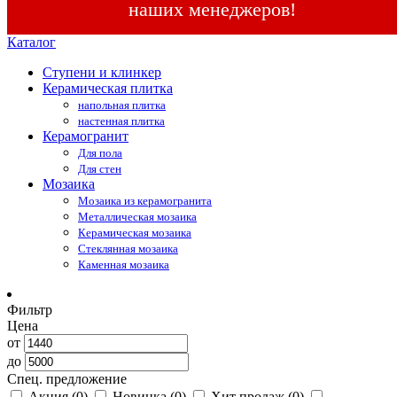
наших менеджеров!
Каталог
Ступени и клинкер
Керамическая плитка
напольная плитка
настенная плитка
Керамогранит
Для пола
Для стен
Мозаика
Мозаика из керамогранита
Металлическая мозаика
Керамическая мозаика
Стеклянная мозаика
Каменная мозаика
Фильтр
Цена
от
до
Спец. предложение
Акция
(0)
Новинка
(0)
Хит продаж
(0)