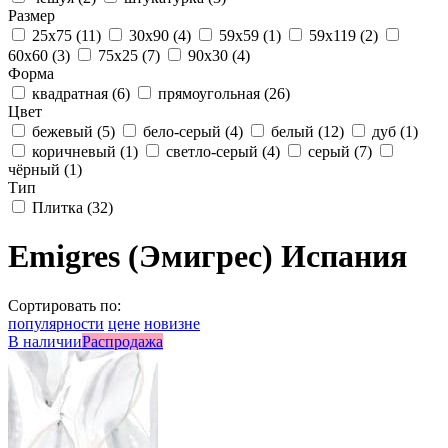
Размер
25x75
(11)
30x90
(4)
59x59
(1)
59x119
(2)
60x60
(3)
75x25
(7)
90x30
(4)
Форма
квадратная
(6)
прямоугольная
(26)
Цвет
бежевый
(5)
бело-серый
(4)
белый
(12)
дуб
(1)
коричневый
(1)
светло-серый
(4)
серый
(7)
чёрный
(1)
Тип
Плитка
(32)
Emigres (Эмигрес) Испания
Сортировать по:
популярности
цене
новизне
В наличии
Распродажа