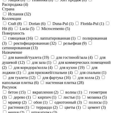
Распродажа
(4)
Страна
Испания
(32)
Коллекции
Craft
(8)
Dorian
(6)
Duna-Pul
(1)
Florida-Pul
(1)
Hit
(6)
Lucia
(5)
Microcemento
(5)
Поверхность
глянцевая
(16)
лаппатированная
(1)
полированная
(3)
ректифицированная
(32)
рельефная
(9)
сатинированная
(13)
Назначение
для ванной/туалета
(19)
для гостиной/зала
(4)
для
душевой
(12)
для зала
(1)
для коммерческих помещений
(2)
для коридора/холла
(4)
для кухни
(19)
для
лоджии
(1)
для прихожей/спальни
(4)
для спальни
(1)
для туалета
(12)
для фартука
(16)
для холла
(2)
напольная плитка
(6)
настенная плитка
(28)
Рисунок
бетон
(15)
вкрапления
(2)
волны
(1)
геометрия
(3)
дерево
(1)
кирпич
(1)
листья
(1)
мозаика
(5)
мрамор
(2)
обои
(1)
однотонный
(3)
полосы
(1)
растения
(1)
терраццо
(2)
цветы
(1)
цемент
(3)
чешуя
(2)
штукатурка
(3)