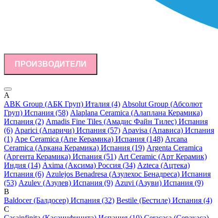
ПРОИЗВОДИТЕЛИ
A
ABK Group (АБК Груп) Италия (4)
Absolut Group (Абсолют
Груп) Испания (58)
Alaplana Ceramica (Алаплана Керамика)
Испания (2)
Amadis Fine Tiles (Амадис Файн Тилес) Испания
(6)
Aparici (Апаричи) Испания (57)
Apavisa (Апависа) Испания
(1)
Ape Ceramica (Апе Керамика) Испания (148)
Arcana
Ceramica (Аркана Керамика) Испания (19)
Argenta Ceramica
(Аргента Керамика) Испания (51)
Art Ceramic (Арт Керамик)
Индия (14)
Axima (Аксима) Россия (34)
Azteca (Ацтека)
Испания (6)
Azulejos Benadresa (Азулехос Бенадреса) Испания
(53)
Azulev (Азулев) Испания (9)
Azuvi (Азуви) Испания (9)
B
Baldocer (Балдосер) Испания (32)
Bestile (Бестиле) Испания (4)
C
Casainfinita (Касаинфинита) Испания (10)
Ceracasa (Серакаса)