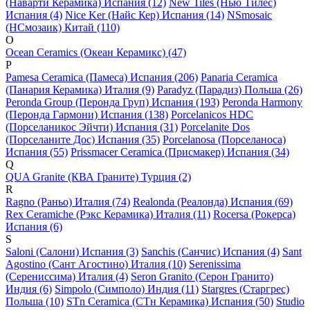
(Наварти Керамика) Испания (12)
New Tiles (Нью Тилес)
Испания (4)
Nice Ker (Найс Кер) Испания (14)
NSmosaic
(НСмозаик) Китай (110)
O
Ocean Ceramics (Океан Керамикс) (47)
P
Pamesa Ceramica (Памеса) Испания (206)
Panaria Ceramica
(Панария Керамика) Италия (9)
Paradyz (Парадиз) Польша (26)
Peronda Group (Перонда Груп) Испания (193)
Peronda Harmony
(Перонда Гармони) Испания (138)
Porcelanicos HDC
(Порселаникос Эйчти) Испания (31)
Porcelanite Dos
(Порселаните Дос) Испания (35)
Porcelanosa (Порселаноса)
Испания (55)
Prissmacer Ceramica (Присмакер) Испания (34)
Q
QUA Granite (КВА Граните) Турция (2)
R
Ragno (Раньо) Италия (74)
Realonda (Реалонда) Испания (69)
Rex Ceramiche (Рэкс Керамика) Италия (11)
Rocersa (Рокерса)
Испания (6)
S
Saloni (Салони) Испания (3)
Sanchis (Санчис) Испания (4)
Sant
Agostino (Сант Агостино) Италия (10)
Serenissima
(Серениссима) Италия (4)
Seron Granito (Серон Гранито)
Индия (6)
Simpolo (Симполо) Индия (11)
Stargres (Старгрес)
Польша (10)
STn Ceramica (СТн Керамика) Испания (50)
Studio