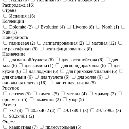
Распродажа
(16)
Страна
Испания
(16)
Коллекции
Dolomite
(2)
Evolution
(4)
Livorno
(8)
North
(1)
Nuit
(1)
Поверхность
глянцевая
(2)
лаппатированная
(2)
матовая
(12)
не ректификат
(8)
ректифицированная
(8)
Назначение
для ванной/туалета
(6)
для гостиной/зала
(6)
для
зала
(6)
для камина
(1)
для коридора/холла
(6)
для
кухни
(6)
для лоджии
(6)
для прихожей/спальни
(6)
для спальни
(6)
для туалета
(6)
для холла
(6)
напольная плитка
(16)
настенная плитка
(5)
Рисунок
вензеля
(5)
камень
(5)
металл
(4)
мрамор
(2)
орнамент
(5)
ржавчина
(2)
узор
(5)
Размер
7x7
(4)
40.2x40.2
(4)
49.1x49.1
(3)
49.1x98.2
(3)
98.2x49.1
(2)
Форма
квадратная
(7)
прямоугольная
(5)