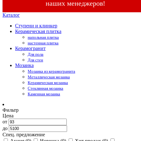
наших менеджеров!
Каталог
Ступени и клинкер
Керамическая плитка
напольная плитка
настенная плитка
Керамогранит
Для пола
Для стен
Мозаика
Мозаика из керамогранита
Металлическая мозаика
Керамическая мозаика
Стеклянная мозаика
Каменная мозаика
Фильтр
Цена
от
до
Спец. предложение
Акция
(0)
Новинка
(0)
Хит продаж
(0)