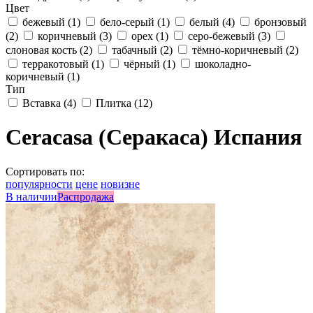
Цвет
бежевый
(1)
бело-серый
(1)
белый
(4)
бронзовый
(2)
коричневый
(3)
орех
(1)
серо-бежевый
(3)
слоновая кость
(2)
табачный
(2)
тёмно-коричневый
(2)
терракотовый
(1)
чёрный
(1)
шоколадно-
коричневый
(1)
Тип
Вставка
(4)
Плитка
(12)
Ceracasa (Серакаса) Испания
Сортировать по:
популярности
цене
новизне
В наличии
Распродажа