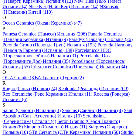
(Наварти Керамика) Испания (12)
New Tiles (Нью Тилес)
Испания (4)
Nice Ker (Найс Кер) Испания (14)
NSmosaic
(НСмозаик) Китай (110)
O
Ocean Ceramics (Океан Керамикс) (47)
P
Pamesa Ceramica (Памеса) Испания (206)
Panaria Ceramica
(Панария Керамика) Италия (9)
Paradyz (Парадиз) Польша (26)
Peronda Group (Перонда Груп) Испания (193)
Peronda Harmony
(Перонда Гармони) Испания (138)
Porcelanicos HDC
(Порселаникос Эйчти) Испания (31)
Porcelanite Dos
(Порселаните Дос) Испания (35)
Porcelanosa (Порселаноса)
Испания (55)
Prissmacer Ceramica (Присмакер) Испания (34)
Q
QUA Granite (КВА Граните) Турция (2)
R
Ragno (Раньо) Италия (74)
Realonda (Реалонда) Испания (69)
Rex Ceramiche (Рэкс Керамика) Италия (11)
Rocersa (Рокерса)
Испания (6)
S
Saloni (Салони) Испания (3)
Sanchis (Санчис) Испания (4)
Sant
Agostino (Сант Агостино) Италия (10)
Serenissima
(Серениссима) Италия (4)
Seron Granito (Серон Гранито)
Индия (6)
Simpolo (Симполо) Индия (11)
Stargres (Старгрес)
Польша (10)
STn Ceramica (СТн Керамика) Испания (50)
Studio