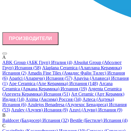
ПРОИЗВОДИТЕЛИ
A
ABK Group (АБК Груп) Италия (4)
Absolut Group (Абсолют
Груп) Испания (58)
Alaplana Ceramica (Алаплана Керамика)
Испания (2)
Amadis Fine Tiles (Амадис Файн Тилес) Испания
(6)
Aparici (Апаричи) Испания (57)
Apavisa (Апависа) Испания
(1)
Ape Ceramica (Апе Керамика) Испания (148)
Arcana
Ceramica (Аркана Керамика) Испания (19)
Argenta Ceramica
(Аргента Керамика) Испания (51)
Art Ceramic (Арт Керамик)
Индия (14)
Axima (Аксима) Россия (34)
Azteca (Ацтека)
Испания (6)
Azulejos Benadresa (Азулехос Бенадреса) Испания
(53)
Azulev (Азулев) Испания (9)
Azuvi (Азуви) Испания (9)
B
Baldocer (Балдосер) Испания (32)
Bestile (Бестиле) Испания (4)
C
Casainfinita (Касаинфинита) Испания (10)
Ceracasa (Серакаса)