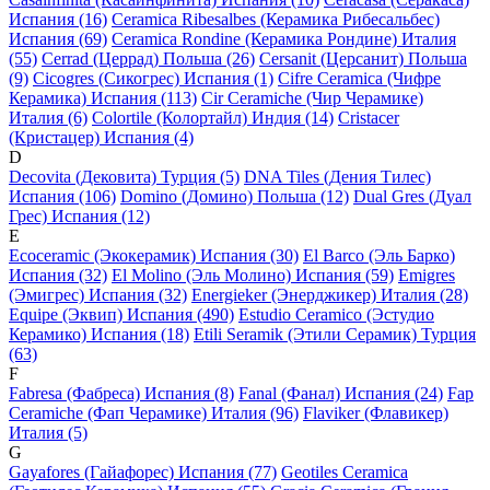
Испания (16)
Ceramica Ribesalbes (Керамика Рибесальбес)
Испания (69)
Ceramica Rondine (Керамика Рондине) Италия
(55)
Cerrad (Церрад) Польша (26)
Cersanit (Церсанит) Польша
(9)
Cicogres (Сикогрес) Испания (1)
Cifre Ceramica (Чифре
Керамика) Испания (113)
Cir Ceramiche (Чир Черамике)
Италия (6)
Colortile (Колортайл) Индия (14)
Cristacer
(Кристацер) Испания (4)
D
Decovita (Дековита) Турция (5)
DNA Tiles (Дения Тилес)
Испания (106)
Domino (Домино) Польша (12)
Dual Gres (Дуал
Грес) Испания (12)
E
Ecoceramic (Экокерамик) Испания (30)
El Barco (Эль Барко)
Испания (32)
El Molino (Эль Молино) Испания (59)
Emigres
(Эмигрес) Испания (32)
Energieker (Энерджикер) Италия (28)
Equipe (Эквип) Испания (490)
Estudio Ceramico (Эстудио
Керамико) Испания (18)
Etili Seramik (Этили Серамик) Турция
(63)
F
Fabresa (Фабреса) Испания (8)
Fanal (Фанал) Испания (24)
Fap
Ceramiche (Фап Черамике) Италия (96)
Flaviker (Флавикер)
Италия (5)
G
Gayafores (Гайафорес) Испания (77)
Geotiles Ceramica