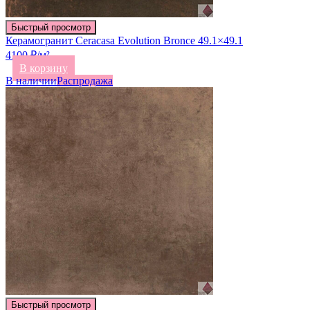
Быстрый просмотр
Керамогранит Ceracasa Evolution Bronce 49.1×49.1
4100 ₽/м²
В корзину
В наличии
Распродажа
Быстрый просмотр