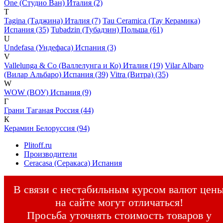
One (Студио Ван) Италия (2)
T
Tagina (Таджина) Италия (7)
Tau Ceramica (Тау Керамика)
Испания (35)
Tubadzin (Тубадзин) Польша (61)
U
Undefasa (Ундефаса) Испания (3)
V
Vallelunga & Co (Валлелунга и Ко) Италия (19)
Vilar Albaro
(Вилар Альбаро) Испания (39)
Vitra (Витра) (35)
W
WOW (ВОУ) Испания (9)
Г
Грани Таганая Россия (44)
К
Керамин Белоруссия (94)
Plitoff.ru
Производители
Ceracasa (Серакаса) Испания
В связи с нестабильным курсом валют цен
на сайте могут отличаться!
Просьба уточнять стоимость товаров у