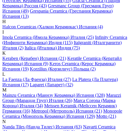
(Геотилес Керамика) Испания (55)
Gracia Ceramica (Грация
Керамика) Россия (43)
Gresmanc Group (Гресманк Груп)
Испания (49)
Grespania Ceramica (Греспания Керамика)
Испания (13)
H
Halcon Ceramicas (Халкон Керамикас) Испания (4)
I
Imola Ceramica (Имола Керамика) Италия (25)
Infinity Ceramica
(Инфинити Керамика) Индия (115)
Italgraniti (Италгранити)
Италия (2)
Italica (Италика) Индия (75)
K
Keraben (Керабен) Испания (21)
Keratile Ceramica (Кератайл
Керамика) Испания (9)
Keros Ceramica (Керос Керамика)
Испания (19)
Korzilius (Корзилиус) Польша (2)
L
La Faenza (Ла Фаенза) Италия (27)
La Platera (Ла Платера)
Испания (17)
Laparet (Лапарет) (32)
M
Mainzu Ceramica (Маинзу Керамика) Испания (328)
Marazzi
Group (Марацци Груп) Италия (26)
Marca Corona (Марка
Корона) Италия (34)
Meissen Keramik (Мейсcен Керамик)
Германия (16)
Metropol (Метрополь) Испания (21)
Monopole
Ceramica (Монополь Керамика) Испания (129)
Motto (21)
N
Nanda Tiles (Нанда Тилес) Испания (63)
Navarti Ceramica