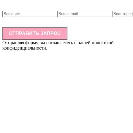
ОТПРАВИТЬ ЗАПРОС
Отправляя форму вы соглашаетесь с нашей политикой
конфиденциальности.
Информация, размещенная на сайте, не является публичной
офертой (ст.437 ГК РФ) и не влечет за собой обязательств по
заключению договора купли-продажи товара по указанным
ценам и в указанном ассортименте. Наличие товара на складе,
окончательная стоимость товара и другие условия купли-
продажи уточняются у представителя компании/
индивидуального предпринимателя. Цвет товара на
фотографиях может отличаться от реального цвета товара.
Указанное обстоятельство не является основанием для
предъявления каких-либо претензий со стороны покупателя.