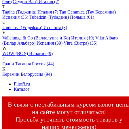
One (Студио Ван) Италия (2)
T
Tagina (Таджина) Италия (7)
Tau Ceramica (Тау Керамика)
Испания (35)
Tubadzin (Тубадзин) Польша (61)
U
Undefasa (Ундефаса) Испания (3)
V
Vallelunga & Co (Валлелунга и Ко) Италия (19)
Vilar Albaro
(Вилар Альбаро) Испания (39)
Vitra (Витра) (35)
W
WOW (ВОУ) Испания (9)
Г
Грани Таганая Россия (44)
К
Керамин Белоруссия (94)
Plitoff.ru
Каталог
В связи с нестабильным курсом валют цен
на сайте могут отличаться!
Просьба уточнять стоимость товаров у
наших менеджеров!