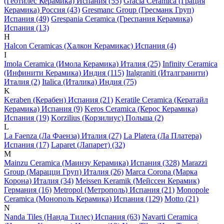
(Геотилес Керамика) Испания (55)
Gracia Ceramica (Грация
Керамика) Россия (43)
Gresmanc Group (Гресманк Груп)
Испания (49)
Grespania Ceramica (Греспания Керамика)
Испания (13)
H
Halcon Ceramicas (Халкон Керамикас) Испания (4)
I
Imola Ceramica (Имола Керамика) Италия (25)
Infinity Ceramica
(Инфинити Керамика) Индия (115)
Italgraniti (Италгранити)
Италия (2)
Italica (Италика) Индия (75)
K
Keraben (Керабен) Испания (21)
Keratile Ceramica (Кератайл
Керамика) Испания (9)
Keros Ceramica (Керос Керамика)
Испания (19)
Korzilius (Корзилиус) Польша (2)
L
La Faenza (Ла Фаенза) Италия (27)
La Platera (Ла Платера)
Испания (17)
Laparet (Лапарет) (32)
M
Mainzu Ceramica (Маинзу Керамика) Испания (328)
Marazzi
Group (Марацци Груп) Италия (26)
Marca Corona (Марка
Корона) Италия (34)
Meissen Keramik (Мейсcен Керамик)
Германия (16)
Metropol (Метрополь) Испания (21)
Monopole
Ceramica (Монополь Керамика) Испания (129)
Motto (21)
N
Nanda Tiles (Нанда Тилес) Испания (63)
Navarti Ceramica