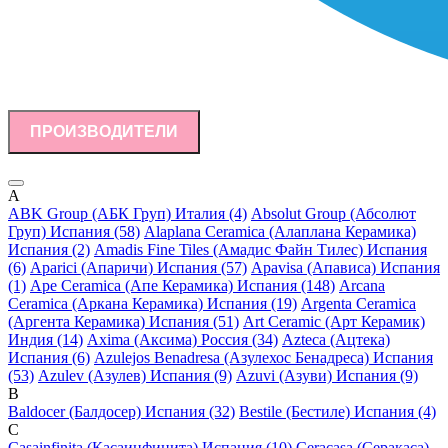
ПРОИЗВОДИТЕЛИ
A
ABK Group (АБК Груп) Италия (4)
Absolut Group (Абсолют
Груп) Испания (58)
Alaplana Ceramica (Алаплана Керамика)
Испания (2)
Amadis Fine Tiles (Амадис Файн Тилес) Испания
(6)
Aparici (Апаричи) Испания (57)
Apavisa (Апависа) Испания
(1)
Ape Ceramica (Апе Керамика) Испания (148)
Arcana
Ceramica (Аркана Керамика) Испания (19)
Argenta Ceramica
(Аргента Керамика) Испания (51)
Art Ceramic (Арт Керамик)
Индия (14)
Axima (Аксима) Россия (34)
Azteca (Ацтека)
Испания (6)
Azulejos Benadresa (Азулехос Бенадреса) Испания
(53)
Azulev (Азулев) Испания (9)
Azuvi (Азуви) Испания (9)
B
Baldocer (Балдосер) Испания (32)
Bestile (Бестиле) Испания (4)
C
Casainfinita (Касаинфинита) Испания (10)
Ceracasa (Серакаса)