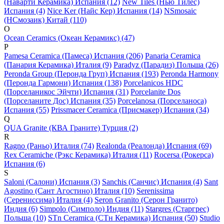
(Наварти Керамика) Испания (12)
New Tiles (Нью Тилес)
Испания (4)
Nice Ker (Найс Кер) Испания (14)
NSmosaic
(НСмозаик) Китай (110)
O
Ocean Ceramics (Океан Керамикс) (47)
P
Pamesa Ceramica (Памеса) Испания (206)
Panaria Ceramica
(Панария Керамика) Италия (9)
Paradyz (Парадиз) Польша (26)
Peronda Group (Перонда Груп) Испания (193)
Peronda Harmony
(Перонда Гармони) Испания (138)
Porcelanicos HDC
(Порселаникос Эйчти) Испания (31)
Porcelanite Dos
(Порселаните Дос) Испания (35)
Porcelanosa (Порселаноса)
Испания (55)
Prissmacer Ceramica (Присмакер) Испания (34)
Q
QUA Granite (КВА Граните) Турция (2)
R
Ragno (Раньо) Италия (74)
Realonda (Реалонда) Испания (69)
Rex Ceramiche (Рэкс Керамика) Италия (11)
Rocersa (Рокерса)
Испания (6)
S
Saloni (Салони) Испания (3)
Sanchis (Санчис) Испания (4)
Sant
Agostino (Сант Агостино) Италия (10)
Serenissima
(Серениссима) Италия (4)
Seron Granito (Серон Гранито)
Индия (6)
Simpolo (Симполо) Индия (11)
Stargres (Старгрес)
Польша (10)
STn Ceramica (СТн Керамика) Испания (50)
Studio