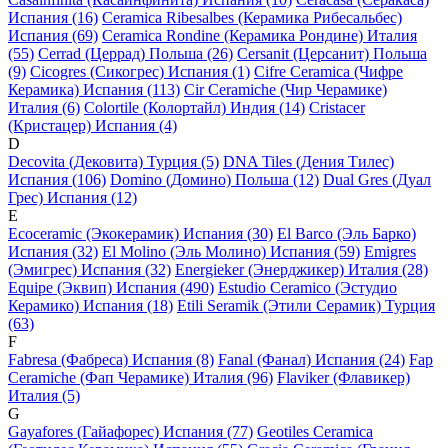
Испания (16)
Ceramica Ribesalbes (Керамика Рибесальбес)
Испания (69)
Ceramica Rondine (Керамика Рондине) Италия
(55)
Cerrad (Церрад) Польша (26)
Cersanit (Церсанит) Польша
(9)
Cicogres (Сикогрес) Испания (1)
Cifre Ceramica (Чифре
Керамика) Испания (113)
Cir Ceramiche (Чир Черамике)
Италия (6)
Colortile (Колортайл) Индия (14)
Cristacer
(Кристацер) Испания (4)
D
Decovita (Дековита) Турция (5)
DNA Tiles (Дения Тилес)
Испания (106)
Domino (Домино) Польша (12)
Dual Gres (Дуал
Грес) Испания (12)
E
Ecoceramic (Экокерамик) Испания (30)
El Barco (Эль Барко)
Испания (32)
El Molino (Эль Молино) Испания (59)
Emigres
(Эмигрес) Испания (32)
Energieker (Энерджикер) Италия (28)
Equipe (Эквип) Испания (490)
Estudio Ceramico (Эстудио
Керамико) Испания (18)
Etili Seramik (Этили Серамик) Турция
(63)
F
Fabresa (Фабреса) Испания (8)
Fanal (Фанал) Испания (24)
Fap
Ceramiche (Фап Черамике) Италия (96)
Flaviker (Флавикер)
Италия (5)
G
Gayafores (Гайафорес) Испания (77)
Geotiles Ceramica