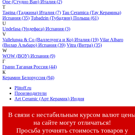
One (Студио Ван) Италия (2)
T
Tagina (Таджина) Италия (7)
Tau Ceramica (Тау Керамика)
Испания (35)
Tubadzin (Тубадзин) Польша (61)
U
Undefasa (Ундефаса) Испания (3)
V
Vallelunga & Co (Валлелунга и Ко) Италия (19)
Vilar Albaro
(Вилар Альбаро) Испания (39)
Vitra (Витра) (35)
W
WOW (ВОУ) Испания (9)
Г
Грани Таганая Россия (44)
К
Керамин Белоруссия (94)
Plitoff.ru
Производители
Art Ceramic (Арт Керамик) Индия
В связи с нестабильным курсом валют цен
на сайте могут отличаться!
Просьба уточнять стоимость товаров у