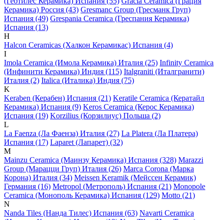
(Геотилес Керамика) Испания (55)
Gracia Ceramica (Грация
Керамика) Россия (43)
Gresmanc Group (Гресманк Груп)
Испания (49)
Grespania Ceramica (Греспания Керамика)
Испания (13)
H
Halcon Ceramicas (Халкон Керамикас) Испания (4)
I
Imola Ceramica (Имола Керамика) Италия (25)
Infinity Ceramica
(Инфинити Керамика) Индия (115)
Italgraniti (Италгранити)
Италия (2)
Italica (Италика) Индия (75)
K
Keraben (Керабен) Испания (21)
Keratile Ceramica (Кератайл
Керамика) Испания (9)
Keros Ceramica (Керос Керамика)
Испания (19)
Korzilius (Корзилиус) Польша (2)
L
La Faenza (Ла Фаенза) Италия (27)
La Platera (Ла Платера)
Испания (17)
Laparet (Лапарет) (32)
M
Mainzu Ceramica (Маинзу Керамика) Испания (328)
Marazzi
Group (Марацци Груп) Италия (26)
Marca Corona (Марка
Корона) Италия (34)
Meissen Keramik (Мейсcен Керамик)
Германия (16)
Metropol (Метрополь) Испания (21)
Monopole
Ceramica (Монополь Керамика) Испания (129)
Motto (21)
N
Nanda Tiles (Нанда Тилес) Испания (63)
Navarti Ceramica