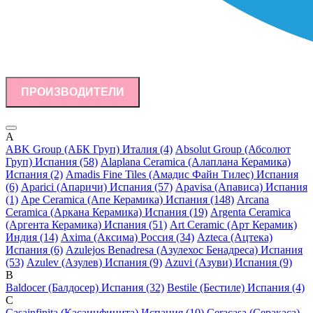
ПРОИЗВОДИТЕЛИ
A
ABK Group (АБК Груп) Италия (4)
Absolut Group (Абсолют
Груп) Испания (58)
Alaplana Ceramica (Алаплана Керамика)
Испания (2)
Amadis Fine Tiles (Амадис Файн Тилес) Испания
(6)
Aparici (Апаричи) Испания (57)
Apavisa (Апависа) Испания
(1)
Ape Ceramica (Апе Керамика) Испания (148)
Arcana
Ceramica (Аркана Керамика) Испания (19)
Argenta Ceramica
(Аргента Керамика) Испания (51)
Art Ceramic (Арт Керамик)
Индия (14)
Axima (Аксима) Россия (34)
Azteca (Ацтека)
Испания (6)
Azulejos Benadresa (Азулехос Бенадреса) Испания
(53)
Azulev (Азулев) Испания (9)
Azuvi (Азуви) Испания (9)
B
Baldocer (Балдосер) Испания (32)
Bestile (Бестиле) Испания (4)
C
Casainfinita (Касаинфинита) Испания (10)
Ceracasa (Серакаса)