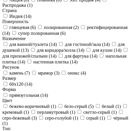
Распродажа
(1)
Страна
Индия
(14)
Поверхность
глянцевая
(6)
полированная
(2)
ректифицированная
(14)
супер полированная
(6)
Назначение
для ванной/туалета
(14)
для гостиной/зала
(14)
для
душевой
(13)
для коридора/холла
(14)
для кухни
(14)
для прихожей/спальни
(14)
для фартука
(14)
напольная
плитка
(14)
настенная плитка
(14)
Рисунок
камень
(7)
мрамор
(3)
оникс
(4)
Размер
60x120
(14)
Форма
прямоугольная
(14)
Цвет
бежево-коричневый
(1)
бело-серый
(5)
белый
(1)
кремовый
(1)
перламутровый
(1)
светло-серый
(1)
серо-бежевый
(3)
серо-голубой
(1)
серый
(1)
чёрный
(1)
Тип