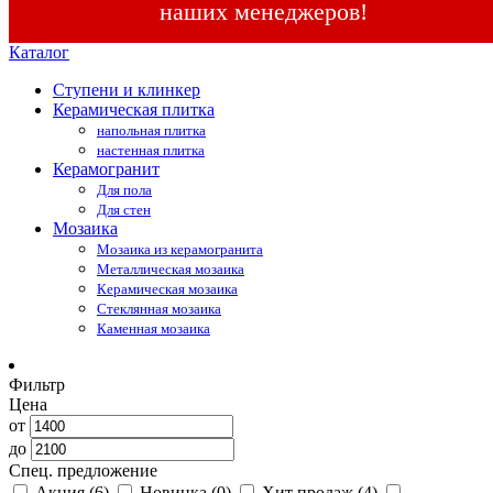
наших менеджеров!
Каталог
Ступени и клинкер
Керамическая плитка
напольная плитка
настенная плитка
Керамогранит
Для пола
Для стен
Мозаика
Мозаика из керамогранита
Металлическая мозаика
Керамическая мозаика
Стеклянная мозаика
Каменная мозаика
Фильтр
Цена
от
до
Спец. предложение
Акция
(6)
Новинка
(0)
Хит продаж
(4)