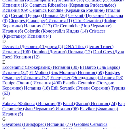
Испания (16)
Ceramica Ribesalbes (Керамика Рибесальбес)
Испания (69)
Ceramica Rondine (Керамика Рондине) Италия
(55)
Cerrad (Церрад) Польша (26)
Cersanit (Церсанит) Польша
(9)
Cicogres (Сикогрес) Испания (1)
Cifre Ceramica (Чифре
Керамика) Испания (113)
Cir Ceramiche (Чир Черамике)
Италия (6)
Colortile (Колортайл) Индия (14)
Cristacer
(Кристацер) Испания (4)
D
Decovita (Дековита) Турция (5)
DNA Tiles (Дения Тилес)
Испания (106)
Domino (Домино) Польша (12)
Dual Gres (Дуал
Грес) Испания (12)
E
Ecoceramic (Экокерамик) Испания (30)
El Barco (Эль Барко)
Испания (32)
El Molino (Эль Молино) Испания (59)
Emigres
(Эмигрес) Испания (32)
Energieker (Энерджикер) Италия (28)
Equipe (Эквип) Испания (490)
Estudio Ceramico (Эстудио
Керамико) Испания (18)
Etili Seramik (Этили Серамик) Турция
(63)
F
Fabresa (Фабреса) Испания (8)
Fanal (Фанал) Испания (24)
Fap
Ceramiche (Фап Черамике) Италия (96)
Flaviker (Флавикер)
Италия (5)
G
Gayafores (Гайафорес) Испания (77)
Geotiles Ceramica