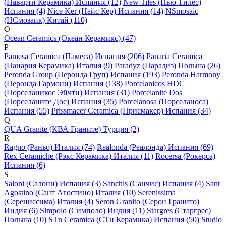
(Наварти Керамика) Испания (12)
New Tiles (Нью Тилес)
Испания (4)
Nice Ker (Найс Кер) Испания (14)
NSmosaic
(НСмозаик) Китай (110)
O
Ocean Ceramics (Океан Керамикс) (47)
P
Pamesa Ceramica (Памеса) Испания (206)
Panaria Ceramica
(Панария Керамика) Италия (9)
Paradyz (Парадиз) Польша (26)
Peronda Group (Перонда Груп) Испания (193)
Peronda Harmony
(Перонда Гармони) Испания (138)
Porcelanicos HDC
(Порселаникос Эйчти) Испания (31)
Porcelanite Dos
(Порселаните Дос) Испания (35)
Porcelanosa (Порселаноса)
Испания (55)
Prissmacer Ceramica (Присмакер) Испания (34)
Q
QUA Granite (КВА Граните) Турция (2)
R
Ragno (Раньо) Италия (74)
Realonda (Реалонда) Испания (69)
Rex Ceramiche (Рэкс Керамика) Италия (11)
Rocersa (Рокерса)
Испания (6)
S
Saloni (Салони) Испания (3)
Sanchis (Санчис) Испания (4)
Sant
Agostino (Сант Агостино) Италия (10)
Serenissima
(Серениссима) Италия (4)
Seron Granito (Серон Гранито)
Индия (6)
Simpolo (Симполо) Индия (11)
Stargres (Старгрес)
Польша (10)
STn Ceramica (СТн Керамика) Испания (50)
Studio