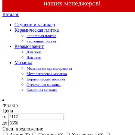
наших менеджеров!
Каталог
Ступени и клинкер
Керамическая плитка
напольная плитка
настенная плитка
Керамогранит
Для пола
Для стен
Мозаика
Мозаика из керамогранита
Металлическая мозаика
Керамическая мозаика
Стеклянная мозаика
Каменная мозаика
Фильтр
Цена
от
до
Спец. предложение
Акция
(0)
Новинка
(0)
Хит продаж
(0)