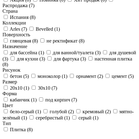
Распродажа
(7)
Страна
Испания
(8)
Коллекции
Arles
(7)
Bevelled
(1)
Поверхность
глянцевая
(8)
не ректификат
(8)
Назначение
для бассейна
(1)
для ванной/туалета
(3)
для душевой
(3)
для кухни
(3)
для фартука
(3)
настенная плитка
(8)
Рисунок
бетон
(5)
моноколор
(1)
орнамент
(2)
цемент
(5)
Размер
20x10
(1)
30x10
(7)
Форма
кабанчик
(1)
под кирпич
(7)
Цвет
бело-серый
(1)
голубой
(2)
кремовый
(2)
мятно-
зелёный
(1)
серебристый
(1)
серый
(1)
Тип
Плитка
(8)