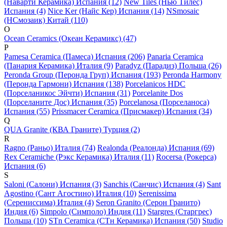
(Наварти Керамика) Испания (12)
New Tiles (Нью Тилес)
Испания (4)
Nice Ker (Найс Кер) Испания (14)
NSmosaic
(НСмозаик) Китай (110)
O
Ocean Ceramics (Океан Керамикс) (47)
P
Pamesa Ceramica (Памеса) Испания (206)
Panaria Ceramica
(Панария Керамика) Италия (9)
Paradyz (Парадиз) Польша (26)
Peronda Group (Перонда Груп) Испания (193)
Peronda Harmony
(Перонда Гармони) Испания (138)
Porcelanicos HDC
(Порселаникос Эйчти) Испания (31)
Porcelanite Dos
(Порселаните Дос) Испания (35)
Porcelanosa (Порселаноса)
Испания (55)
Prissmacer Ceramica (Присмакер) Испания (34)
Q
QUA Granite (КВА Граните) Турция (2)
R
Ragno (Раньо) Италия (74)
Realonda (Реалонда) Испания (69)
Rex Ceramiche (Рэкс Керамика) Италия (11)
Rocersa (Рокерса)
Испания (6)
S
Saloni (Салони) Испания (3)
Sanchis (Санчис) Испания (4)
Sant
Agostino (Сант Агостино) Италия (10)
Serenissima
(Серениссима) Италия (4)
Seron Granito (Серон Гранито)
Индия (6)
Simpolo (Симполо) Индия (11)
Stargres (Старгрес)
Польша (10)
STn Ceramica (СТн Керамика) Испания (50)
Studio