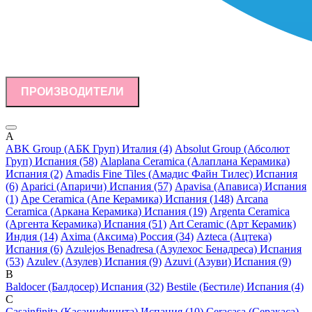
ПРОИЗВОДИТЕЛИ
A
ABK Group (АБК Груп) Италия (4)
Absolut Group (Абсолют
Груп) Испания (58)
Alaplana Ceramica (Алаплана Керамика)
Испания (2)
Amadis Fine Tiles (Амадис Файн Тилес) Испания
(6)
Aparici (Апаричи) Испания (57)
Apavisa (Апависа) Испания
(1)
Ape Ceramica (Апе Керамика) Испания (148)
Arcana
Ceramica (Аркана Керамика) Испания (19)
Argenta Ceramica
(Аргента Керамика) Испания (51)
Art Ceramic (Арт Керамик)
Индия (14)
Axima (Аксима) Россия (34)
Azteca (Ацтека)
Испания (6)
Azulejos Benadresa (Азулехос Бенадреса) Испания
(53)
Azulev (Азулев) Испания (9)
Azuvi (Азуви) Испания (9)
B
Baldocer (Балдосер) Испания (32)
Bestile (Бестиле) Испания (4)
C
Casainfinita (Касаинфинита) Испания (10)
Ceracasa (Серакаса)