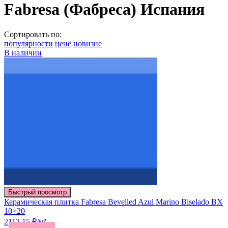
Fabresa (Фабреса) Испания
Сортировать по:
популярности
цене
новизне
В наличии
Быстрый просмотр
Керамическая плитка Fabresa Bevelled Azul Marino Biselado BX
10×20
2112.15 ₽/м²