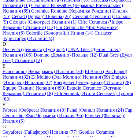
Испания (16)
Ceramica Ribesalbes (Керамика Рибесальбес)
Испания (69)
Ceramica Rondine (Керамика Рондине) Италия
(55)
Cerrad (Церрад) Польша (26)
Cersanit (Церсанит) Польша
(9)
Cicogres (Сикогрес) Испания (1)
Cifre Ceramica (Чифре
Керамика) Испания (113)
Cir Ceramiche (Чир Черамике)
Италия (6)
Colortile (Колортайл) Индия (14)
Cristacer
(Кристацер) Испания (4)
D
Decovita (Дековита) Турция (5)
DNA Tiles (Дения Тилес)
Испания (106)
Domino (Домино) Польша (12)
Dual Gres (Дуал
Грес) Испания (12)
E
Ecoceramic (Экокерамик) Испания (30)
El Barco (Эль Барко)
Испания (32)
El Molino (Эль Молино) Испания (59)
Emigres
(Эмигрес) Испания (32)
Energieker (Энерджикер) Италия (28)
Equipe (Эквип) Испания (490)
Estudio Ceramico (Эстудио
Керамико) Испания (18)
Etili Seramik (Этили Серамик) Турция
(63)
F
Fabresa (Фабреса) Испания (8)
Fanal (Фанал) Испания (24)
Fap
Ceramiche (Фап Черамике) Италия (96)
Flaviker (Флавикер)
Италия (5)
G
Gayafores (Гайафорес) Испания (77)
Geotiles Ceramica