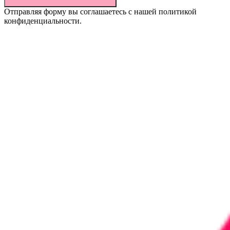
Отправляя форму вы соглашаетесь с нашей политикой
конфиденциальности.
Информация, размещенная на сайте, не является публичной
офертой (ст.437 ГК РФ) и не влечет за собой обязательств по
заключению договора купли-продажи товара по указанным
ценам и в указанном ассортименте. Наличие товара на складе,
окончательная стоимость товара и другие условия купли-
продажи уточняются у представителя компании/
индивидуального предпринимателя. Цвет товара на
фотографиях может отличаться от реального цвета товара.
Указанное обстоятельство не является основанием для
предъявления каких-либо претензий со стороны покупателя.