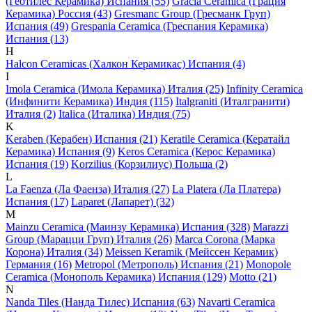
(Геотилес Керамика) Испания (55)
Gracia Ceramica (Грация
Керамика) Россия (43)
Gresmanc Group (Гресманк Груп)
Испания (49)
Grespania Ceramica (Греспания Керамика)
Испания (13)
H
Halcon Ceramicas (Халкон Керамикас) Испания (4)
I
Imola Ceramica (Имола Керамика) Италия (25)
Infinity Ceramica
(Инфинити Керамика) Индия (115)
Italgraniti (Италгранити)
Италия (2)
Italica (Италика) Индия (75)
K
Keraben (Керабен) Испания (21)
Keratile Ceramica (Кератайл
Керамика) Испания (9)
Keros Ceramica (Керос Керамика)
Испания (19)
Korzilius (Корзилиус) Польша (2)
L
La Faenza (Ла Фаенза) Италия (27)
La Platera (Ла Платера)
Испания (17)
Laparet (Лапарет) (32)
M
Mainzu Ceramica (Маинзу Керамика) Испания (328)
Marazzi
Group (Марацци Груп) Италия (26)
Marca Corona (Марка
Корона) Италия (34)
Meissen Keramik (Мейсcен Керамик)
Германия (16)
Metropol (Метрополь) Испания (21)
Monopole
Ceramica (Монополь Керамика) Испания (129)
Motto (21)
N
Nanda Tiles (Нанда Тилес) Испания (63)
Navarti Ceramica