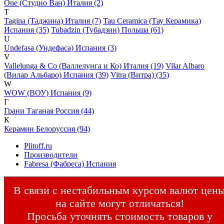
One (Студио Ван) Италия (2)
T
Tagina (Таджина) Италия (7)
Tau Ceramica (Тау Керамика)
Испания (35)
Tubadzin (Тубадзин) Польша (61)
U
Undefasa (Ундефаса) Испания (3)
V
Vallelunga & Co (Валлелунга и Ко) Италия (19)
Vilar Albaro
(Вилар Альбаро) Испания (39)
Vitra (Витра) (35)
W
WOW (ВОУ) Испания (9)
Г
Грани Таганая Россия (44)
К
Керамин Белоруссия (94)
Plitoff.ru
Производители
Fabresa (Фабреса) Испания
В связи с нестабильным курсом валют цен
на сайте могут отличаться!
Просьба уточнять стоимость товаров у