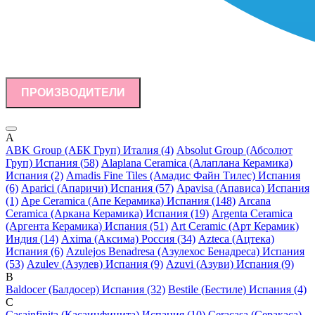
ПРОИЗВОДИТЕЛИ
A
ABK Group (АБК Груп) Италия (4)
Absolut Group (Абсолют
Груп) Испания (58)
Alaplana Ceramica (Алаплана Керамика)
Испания (2)
Amadis Fine Tiles (Амадис Файн Тилес) Испания
(6)
Aparici (Апаричи) Испания (57)
Apavisa (Апависа) Испания
(1)
Ape Ceramica (Апе Керамика) Испания (148)
Arcana
Ceramica (Аркана Керамика) Испания (19)
Argenta Ceramica
(Аргента Керамика) Испания (51)
Art Ceramic (Арт Керамик)
Индия (14)
Axima (Аксима) Россия (34)
Azteca (Ацтека)
Испания (6)
Azulejos Benadresa (Азулехос Бенадреса) Испания
(53)
Azulev (Азулев) Испания (9)
Azuvi (Азуви) Испания (9)
B
Baldocer (Балдосер) Испания (32)
Bestile (Бестиле) Испания (4)
C
Casainfinita (Касаинфинита) Испания (10)
Ceracasa (Серакаса)