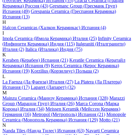
(Геотилес Керамика) Испания (55)
Gracia Ceramica (Грация
Керамика) Россия (43)
Gresmanc Group (Гресманк Груп)
Испания (49)
Grespania Ceramica (Греспания Керамика)
Испания (13)
H
Halcon Ceramicas (Халкон Керамикас) Испания (4)
I
Imola Ceramica (Имола Керамика) Италия (25)
Infinity Ceramica
(Инфинити Керамика) Индия (115)
Italgraniti (Италгранити)
Италия (2)
Italica (Италика) Индия (75)
K
Keraben (Керабен) Испания (21)
Keratile Ceramica (Кератайл
Керамика) Испания (9)
Keros Ceramica (Керос Керамика)
Испания (19)
Korzilius (Корзилиус) Польша (2)
L
La Faenza (Ла Фаенза) Италия (27)
La Platera (Ла Платера)
Испания (17)
Laparet (Лапарет) (32)
M
Mainzu Ceramica (Маинзу Керамика) Испания (328)
Marazzi
Group (Марацци Груп) Италия (26)
Marca Corona (Марка
Корона) Италия (34)
Meissen Keramik (Мейсcен Керамик)
Германия (16)
Metropol (Метрополь) Испания (21)
Monopole
Ceramica (Монополь Керамика) Испания (129)
Motto (21)
N
Nanda Tiles (Нанда Тилес) Испания (63)
Navarti Ceramica