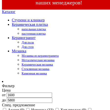
наших менеджеров!
Каталог
Ступени и клинкер
Керамическая плитка
напольная плитка
настенная плитка
Керамогранит
Для пола
Для стен
Мозаика
Мозаика из керамогранита
Металлическая мозаика
Керамическая мозаика
Стеклянная мозаика
Каменная мозаика
Фильтр
Цена
от
до
Спец. предложение
Акция
(0)
Новинка
(33)
Хит продаж
(0)