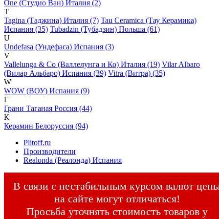
One (Студио Ван) Италия (2)
T
Tagina (Таджина) Италия (7)
Tau Ceramica (Тау Керамика)
Испания (35)
Tubadzin (Тубадзин) Польша (61)
U
Undefasa (Ундефаса) Испания (3)
V
Vallelunga & Co (Валлелунга и Ко) Италия (19)
Vilar Albaro
(Вилар Альбаро) Испания (39)
Vitra (Витра) (35)
W
WOW (ВОУ) Испания (9)
Г
Грани Таганая Россия (44)
К
Керамин Белоруссия (94)
Plitoff.ru
Производители
Realonda (Реалонда) Испания
В связи с нестабильным курсом валют цен
на сайте могут отличаться!
Просьба уточнять стоимость товаров у