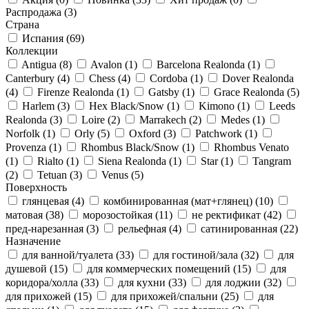
Распродажа
(3)
Страна
Испания
(69)
Коллекции
Antigua
(8)
Avalon
(1)
Barcelona Realonda
(1)
Canterbury
(4)
Chess
(4)
Cordoba
(1)
Dover Realonda
(4)
Firenze Realonda
(1)
Gatsby
(1)
Grace Realonda
(5)
Harlem
(3)
Hex Black/Snow
(1)
Kimono
(1)
Leeds
Realonda
(3)
Loire
(2)
Marrakech
(2)
Medes
(1)
Norfolk
(1)
Orly
(5)
Oxford
(3)
Patchwork
(1)
Provenza
(1)
Rhombus Black/Snow
(1)
Rhombus Venato
(1)
Rialto
(1)
Siena Realonda
(1)
Star
(1)
Tangram
(2)
Tetuan
(3)
Venus
(5)
Поверхность
глянцевая
(4)
комбинированная (мат+глянец)
(10)
матовая
(38)
морозостойкая
(11)
не ректификат
(42)
пред-нарезанная
(3)
рельефная
(4)
сатинированная
(22)
Назначение
для ванной/туалета
(33)
для гостиной/зала
(32)
для
душевой
(15)
для коммерческих помещений
(15)
для
коридора/холла
(33)
для кухни
(33)
для лоджии
(32)
для прихожей
(15)
для прихожей/спальни
(25)
для