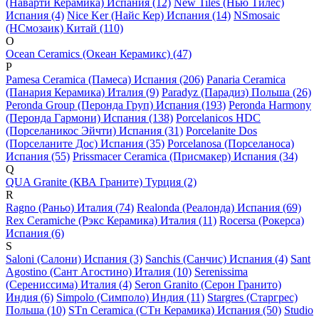
(Наварти Керамика) Испания (12)
New Tiles (Нью Тилес)
Испания (4)
Nice Ker (Найс Кер) Испания (14)
NSmosaic
(НСмозаик) Китай (110)
O
Ocean Ceramics (Океан Керамикс) (47)
P
Pamesa Ceramica (Памеса) Испания (206)
Panaria Ceramica
(Панария Керамика) Италия (9)
Paradyz (Парадиз) Польша (26)
Peronda Group (Перонда Груп) Испания (193)
Peronda Harmony
(Перонда Гармони) Испания (138)
Porcelanicos HDC
(Порселаникос Эйчти) Испания (31)
Porcelanite Dos
(Порселаните Дос) Испания (35)
Porcelanosa (Порселаноса)
Испания (55)
Prissmacer Ceramica (Присмакер) Испания (34)
Q
QUA Granite (КВА Граните) Турция (2)
R
Ragno (Раньо) Италия (74)
Realonda (Реалонда) Испания (69)
Rex Ceramiche (Рэкс Керамика) Италия (11)
Rocersa (Рокерса)
Испания (6)
S
Saloni (Салони) Испания (3)
Sanchis (Санчис) Испания (4)
Sant
Agostino (Сант Агостино) Италия (10)
Serenissima
(Серениссима) Италия (4)
Seron Granito (Серон Гранито)
Индия (6)
Simpolo (Симполо) Индия (11)
Stargres (Старгрес)
Польша (10)
STn Ceramica (СТн Керамика) Испания (50)
Studio