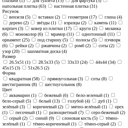
спальни
(1)
для туалета
(15)
для фартука
(3)
напольная плитка
(63)
настенная плитка
(31)
Рисунок
вензеля
(5)
вставки
(2)
геометрия
(17)
глина
(4)
дерево
(2)
звёзды
(1)
изразцы
(2)
камень
(11)
кирпич
(3)
ковер из плитки
(17)
круги
(2)
мозаика
(6)
моноколор
(6)
мрамор
(11)
однотонный
(11)
орнамент
(25)
под старину
(5)
полосы
(5)
пэчворк
(6)
рейки
(2)
ржавчина
(2)
ромб
(2)
соты
(2)
узор
(20)
шахматная доска
(4)
Размер
26.5x51
(1)
28.5x33
(5)
33x33
(24)
44x44
(34)
45x15
(3)
51x26.5
(2)
Форма
квадратная
(58)
прямоугольная
(3)
соты
(8)
шестигранник
(8)
шестиугольник
(8)
Цвет
аквамарин
(1)
бежевый
(6)
бело-зеленый
(1)
бело-серый
(5)
белый
(13)
голубой
(4)
дуб
(1)
зелёный
(3)
коричневый
(2)
мятно-зелёный
(1)
орех
(1)
песочный
(1)
разноцветный
(7)
серо-бежевый
(2)
серый
(2)
синий
(9)
слоновая кость
(5)
тёмно-
зелёный
(1)
тёмно-коричневый
(1)
тёмно-серый
(2)