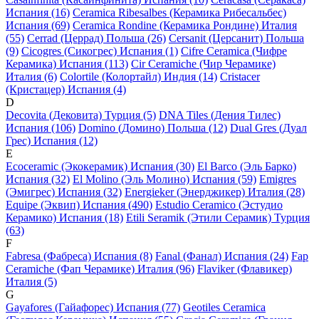
Испания (16)
Ceramica Ribesalbes (Керамика Рибесальбес)
Испания (69)
Ceramica Rondine (Керамика Рондине) Италия
(55)
Cerrad (Церрад) Польша (26)
Cersanit (Церсанит) Польша
(9)
Cicogres (Сикогрес) Испания (1)
Cifre Ceramica (Чифре
Керамика) Испания (113)
Cir Ceramiche (Чир Черамике)
Италия (6)
Colortile (Колортайл) Индия (14)
Cristacer
(Кристацер) Испания (4)
D
Decovita (Дековита) Турция (5)
DNA Tiles (Дения Тилес)
Испания (106)
Domino (Домино) Польша (12)
Dual Gres (Дуал
Грес) Испания (12)
E
Ecoceramic (Экокерамик) Испания (30)
El Barco (Эль Барко)
Испания (32)
El Molino (Эль Молино) Испания (59)
Emigres
(Эмигрес) Испания (32)
Energieker (Энерджикер) Италия (28)
Equipe (Эквип) Испания (490)
Estudio Ceramico (Эстудио
Керамико) Испания (18)
Etili Seramik (Этили Серамик) Турция
(63)
F
Fabresa (Фабреса) Испания (8)
Fanal (Фанал) Испания (24)
Fap
Ceramiche (Фап Черамике) Италия (96)
Flaviker (Флавикер)
Италия (5)
G
Gayafores (Гайафорес) Испания (77)
Geotiles Ceramica