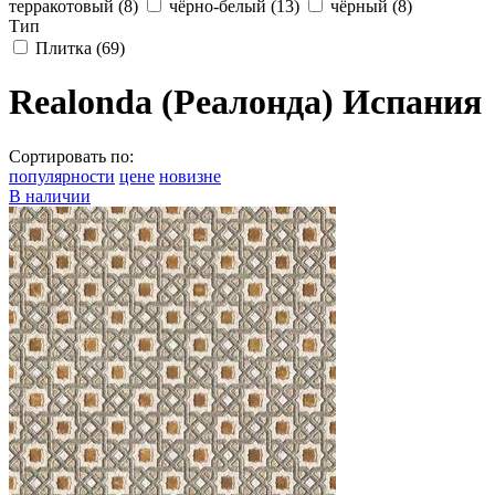
терракотовый
(8)
чёрно-белый
(13)
чёрный
(8)
Тип
Плитка
(69)
Realonda (Реалонда) Испания
Сортировать по:
популярности
цене
новизне
В наличии