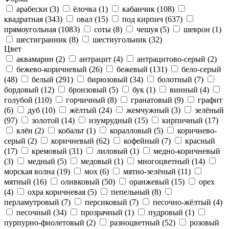
арабески
(3)
ёлочка
(1)
кабанчик
(108)
квадратная
(343)
овал
(15)
под кирпич
(637)
прямоугольная
(1083)
соты
(8)
чешуя
(5)
шеврон
(1)
шестигранник
(8)
шестиугольник
(32)
Цвет
аквамарин
(2)
антрацит
(4)
антрацитово-серый
(2)
бежево-коричневый
(26)
бежевый
(131)
бело-серый
(48)
белый
(291)
бирюзовый
(34)
болотный
(7)
бордовый
(12)
бронзовый
(5)
бук
(1)
винный
(4)
голубой
(110)
горчичный
(8)
гранатовый
(9)
графит
(6)
дуб
(10)
жёлтый
(24)
жемчужный
(3)
зелёный
(97)
золотой
(14)
изумрудный
(15)
кирпичный
(17)
клён
(2)
кобальт
(1)
коралловый
(5)
коричнево-
серый
(2)
коричневый
(62)
кофейный
(7)
красный
(17)
кремовый
(31)
лиловый
(1)
медно-коричневый
(3)
медный
(5)
медовый
(1)
многоцветный
(14)
морская волна
(19)
мох
(6)
мятно-зелёный
(11)
мятный
(16)
оливковый
(50)
оранжевый
(15)
орех
(4)
охра коричневая
(5)
пепельный
(8)
перламутровый
(7)
персиковый
(7)
песочно-жёлтый
(4)
песочный
(34)
прозрачный
(1)
пудровый
(1)
пурпурно-фиолетовый
(2)
разноцветный
(52)
розовый