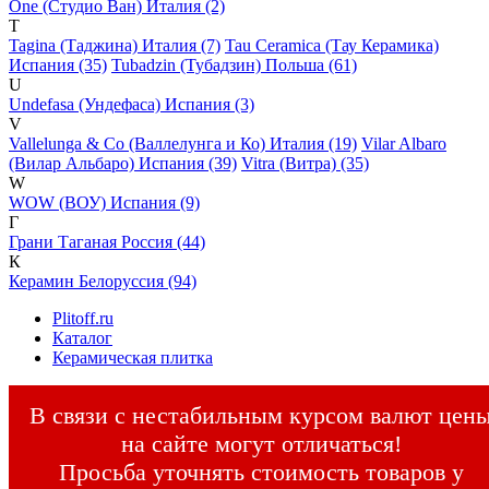
One (Студио Ван) Италия (2)
T
Tagina (Таджина) Италия (7)
Tau Ceramica (Тау Керамика)
Испания (35)
Tubadzin (Тубадзин) Польша (61)
U
Undefasa (Ундефаса) Испания (3)
V
Vallelunga & Co (Валлелунга и Ко) Италия (19)
Vilar Albaro
(Вилар Альбаро) Испания (39)
Vitra (Витра) (35)
W
WOW (ВОУ) Испания (9)
Г
Грани Таганая Россия (44)
К
Керамин Белоруссия (94)
Plitoff.ru
Каталог
Керамическая плитка
В связи с нестабильным курсом валют цен
на сайте могут отличаться!
Просьба уточнять стоимость товаров у