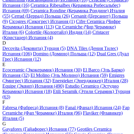
Испания (16)
Ceramica Ribesalbes (Керамика Рибесальбес)
Испания (69)
Ceramica Rondine (Керамика Рондине) Италия
(55)
Cerrad (Церрад) Польша (26)
Cersanit (Церсанит) Польша
(9)
Cicogres (Сикогрес) Испания (1)
Cifre Ceramica (Чифре
Керамика) Испания (113)
Cir Ceramiche (Чир Черамике)
Италия (6)
Colortile (Колортайл) Индия (14)
Cristacer
(Кристацер) Испания (4)
D
Decovita (Дековита) Турция (5)
DNA Tiles (Дения Тилес)
Испания (106)
Domino (Домино) Польша (12)
Dual Gres (Дуал
Грес) Испания (12)
E
Ecoceramic (Экокерамик) Испания (30)
El Barco (Эль Барко)
Испания (32)
El Molino (Эль Молино) Испания (59)
Emigres
(Эмигрес) Испания (32)
Energieker (Энерджикер) Италия (28)
Equipe (Эквип) Испания (490)
Estudio Ceramico (Эстудио
Керамико) Испания (18)
Etili Seramik (Этили Серамик) Турция
(63)
F
Fabresa (Фабреса) Испания (8)
Fanal (Фанал) Испания (24)
Fap
Ceramiche (Фап Черамике) Италия (96)
Flaviker (Флавикер)
Италия (5)
G
Gayafores (Гайафорес) Испания (77)
Geotiles Ceramica