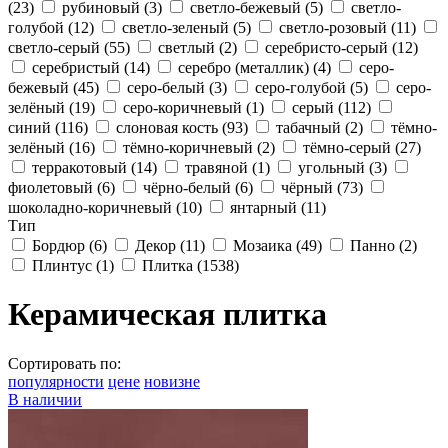
(23)
рубиновый
(3)
светло-бежевый
(5)
светло-
голубой
(12)
светло-зеленый
(5)
светло-розовый
(11)
светло-серый
(55)
светлый
(2)
серебристо-серый
(12)
серебристый
(14)
серебро (металлик)
(4)
серо-
бежевый
(45)
серо-белый
(3)
серо-голубой
(5)
серо-
зелёный
(19)
серо-коричневый
(1)
серый
(112)
синий
(116)
слоновая кость
(93)
табачный
(2)
тёмно-
зелёный
(16)
тёмно-коричневый
(2)
тёмно-серый
(27)
терракотовый
(14)
травяной
(1)
угольный
(3)
фиолетовый
(6)
чёрно-белый
(6)
чёрный
(73)
шоколадно-коричневый
(10)
янтарный
(11)
Тип
Бордюр
(6)
Декор
(11)
Мозаика
(49)
Панно
(2)
Плинтус
(1)
Плитка
(1538)
Керамическая плитка
Сортировать по:
популярности
цене
новизне
В наличии