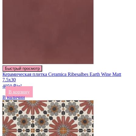
Быстрый просмотр
Керамическая плитка Ceramica Ribesalbes Earth Wine Matt
7.5х30
4050 ₽/м²
В корзину
В наличии