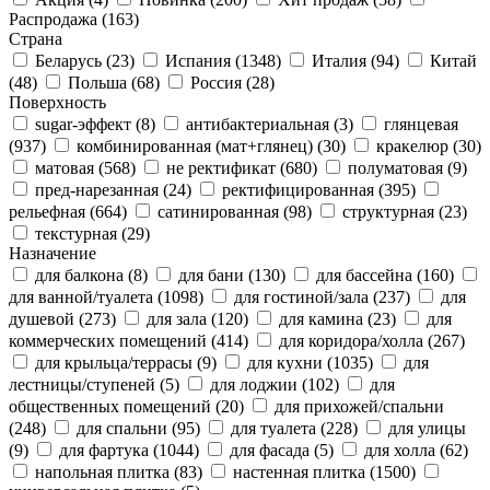
Распродажа
(163)
Страна
Беларусь
(23)
Испания
(1348)
Италия
(94)
Китай
(48)
Польша
(68)
Россия
(28)
Поверхность
sugar-эффект
(8)
антибактериальная
(3)
глянцевая
(937)
комбинированная (мат+глянец)
(30)
кракелюр
(30)
матовая
(568)
не ректификат
(680)
полуматовая
(9)
пред-нарезанная
(24)
ректифицированная
(395)
рельефная
(664)
сатинированная
(98)
структурная
(23)
текстурная
(29)
Назначение
для балкона
(8)
для бани
(130)
для бассейна
(160)
для ванной/туалета
(1098)
для гостиной/зала
(237)
для
душевой
(273)
для зала
(120)
для камина
(23)
для
коммерческих помещений
(414)
для коридора/холла
(267)
для крыльца/террасы
(9)
для кухни
(1035)
для
лестницы/ступеней
(5)
для лоджии
(102)
для
общественных помещений
(20)
для прихожей/спальни
(248)
для спальни
(95)
для туалета
(228)
для улицы
(9)
для фартука
(1044)
для фасада
(5)
для холла
(62)
напольная плитка
(83)
настенная плитка
(1500)