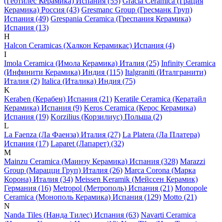
(Геотилес Керамика) Испания (55)
Gracia Ceramica (Грация
Керамика) Россия (43)
Gresmanc Group (Гресманк Груп)
Испания (49)
Grespania Ceramica (Греспания Керамика)
Испания (13)
H
Halcon Ceramicas (Халкон Керамикас) Испания (4)
I
Imola Ceramica (Имола Керамика) Италия (25)
Infinity Ceramica
(Инфинити Керамика) Индия (115)
Italgraniti (Италгранити)
Италия (2)
Italica (Италика) Индия (75)
K
Keraben (Керабен) Испания (21)
Keratile Ceramica (Кератайл
Керамика) Испания (9)
Keros Ceramica (Керос Керамика)
Испания (19)
Korzilius (Корзилиус) Польша (2)
L
La Faenza (Ла Фаенза) Италия (27)
La Platera (Ла Платера)
Испания (17)
Laparet (Лапарет) (32)
M
Mainzu Ceramica (Маинзу Керамика) Испания (328)
Marazzi
Group (Марацци Груп) Италия (26)
Marca Corona (Марка
Корона) Италия (34)
Meissen Keramik (Мейсcен Керамик)
Германия (16)
Metropol (Метрополь) Испания (21)
Monopole
Ceramica (Монополь Керамика) Испания (129)
Motto (21)
N
Nanda Tiles (Нанда Тилес) Испания (63)
Navarti Ceramica