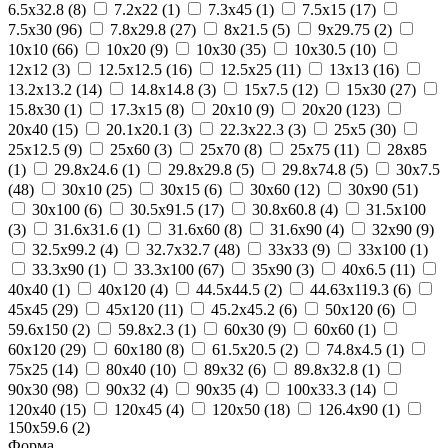
6.5x32.8
(8)
7.2x22
(1)
7.3x45
(1)
7.5x15
(17)
7.5x30
(96)
7.8x29.8
(27)
8x21.5
(5)
9x29.75
(2)
10x10
(66)
10x20
(9)
10x30
(35)
10x30.5
(10)
12x12
(3)
12.5x12.5
(16)
12.5x25
(11)
13x13
(16)
13.2x13.2
(14)
14.8x14.8
(3)
15x7.5
(12)
15x30
(27)
15.8x30
(1)
17.3x15
(8)
20x10
(9)
20x20
(123)
20x40
(15)
20.1x20.1
(3)
22.3x22.3
(3)
25x5
(30)
25x12.5
(9)
25x60
(3)
25x70
(8)
25x75
(11)
28x85
(1)
29.8x24.6
(1)
29.8x29.8
(5)
29.8x74.8
(5)
30x7.5
(48)
30x10
(25)
30x15
(6)
30x60
(12)
30x90
(51)
30x100
(6)
30.5x91.5
(17)
30.8x60.8
(4)
31.5x100
(3)
31.6x31.6
(1)
31.6x60
(8)
31.6x90
(4)
32x90
(9)
32.5x99.2
(4)
32.7x32.7
(48)
33x33
(9)
33x100
(1)
33.3x90
(1)
33.3x100
(67)
35x90
(3)
40x6.5
(11)
40x40
(1)
40x120
(4)
44.5x44.5
(2)
44.63x119.3
(6)
45x45
(29)
45x120
(11)
45.2x45.2
(6)
50x120
(6)
59.6x150
(2)
59.8x2.3
(1)
60x30
(9)
60x60
(1)
60x120
(29)
60x180
(8)
61.5x20.5
(2)
74.8x4.5
(1)
75x25
(14)
80x40
(10)
89x32
(6)
89.8x32.8
(1)
90x30
(98)
90x32
(4)
90x35
(4)
100x33.3
(14)
120x40
(15)
120x45
(4)
120x50
(18)
126.4x90
(1)
150x59.6
(2)
Форма