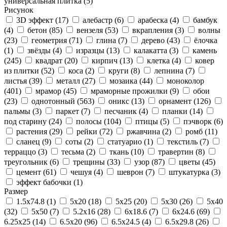
универсальная плитка
(5)
Рисунок
3D эффект
(17)
алебастр
(6)
арабеска
(4)
бамбук
(4)
бетон
(85)
вензеля
(53)
вкрапления
(3)
волны
(23)
геометрия
(71)
глина
(7)
дерево
(43)
ёлочка
(1)
звёзды
(4)
изразцы
(13)
калакатта
(3)
камень
(245)
квадрат
(20)
кирпич
(13)
клетка
(4)
ковер
из плитки
(52)
коса
(2)
круги
(8)
лепнина
(7)
листья
(39)
металл
(27)
мозаика
(44)
моноколор
(401)
мрамор
(45)
мраморные прожилки
(9)
обои
(23)
однотонный
(563)
оникс
(13)
орнамент
(126)
пальмы
(3)
паркет
(7)
песчаник
(4)
планки
(14)
под старину
(24)
полосы
(104)
птицы
(5)
пэчворк
(6)
растения
(29)
рейки
(72)
ржавчина
(2)
ромб
(11)
сланец
(9)
соты
(2)
статуарио
(1)
текстиль
(7)
терраццо
(3)
тесьма
(2)
ткань
(10)
травертин
(8)
треугольник
(6)
трещины
(33)
узор
(87)
цветы
(45)
цемент
(61)
чешуя
(4)
шеврон
(7)
штукатурка
(3)
эффект бабочки
(1)
Размер
1.5x74.8
(1)
5x20
(18)
5x25
(20)
5x30
(26)
5x40
(32)
5x50
(7)
5.2x16
(28)
6x18.6
(7)
6x24.6
(69)
6.25x25
(14)
6.5x20
(96)
6.5x24.5
(4)
6.5x29.8
(26)