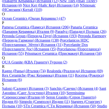
(Наварти Керамика) Испания (12)
New Tiles (Нью Тилес)
Испания (4)
Nice Ker (Найс Кер) Испания (14)
NSmosaic
(НСмозаик) Китай (110)
O
Ocean Ceramics (Океан Керамикс) (47)
P
Pamesa Ceramica (Памеса) Испания (206)
Panaria Ceramica
(Панария Керамика) Италия (9)
Paradyz (Парадиз) Польша (26)
Peronda Group (Перонда Груп) Испания (193)
Peronda Harmony
(Перонда Гармони) Испания (138)
Porcelanicos HDC
(Порселаникос Эйчти) Испания (31)
Porcelanite Dos
(Порселаните Дос) Испания (35)
Porcelanosa (Порселаноса)
Испания (55)
Prissmacer Ceramica (Присмакер) Испания (34)
Q
QUA Granite (КВА Граните) Турция (2)
R
Ragno (Раньо) Италия (74)
Realonda (Реалонда) Испания (69)
Rex Ceramiche (Рэкс Керамика) Италия (11)
Rocersa (Рокерса)
Испания (6)
S
Saloni (Салони) Испания (3)
Sanchis (Санчис) Испания (4)
Sant
Agostino (Сант Агостино) Италия (10)
Serenissima
(Серениссима) Италия (4)
Seron Granito (Серон Гранито)
Индия (6)
Simpolo (Симполо) Индия (11)
Stargres (Старгрес)
Польша (10)
STn Ceramica (СТн Керамика) Испания (50)
Studio