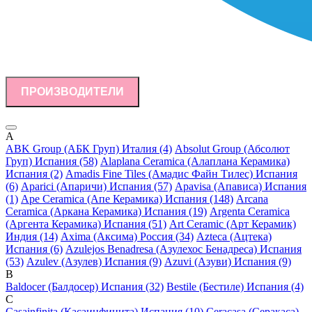
ПРОИЗВОДИТЕЛИ
A
ABK Group (АБК Груп) Италия (4)
Absolut Group (Абсолют
Груп) Испания (58)
Alaplana Ceramica (Алаплана Керамика)
Испания (2)
Amadis Fine Tiles (Амадис Файн Тилес) Испания
(6)
Aparici (Апаричи) Испания (57)
Apavisa (Апависа) Испания
(1)
Ape Ceramica (Апе Керамика) Испания (148)
Arcana
Ceramica (Аркана Керамика) Испания (19)
Argenta Ceramica
(Аргента Керамика) Испания (51)
Art Ceramic (Арт Керамик)
Индия (14)
Axima (Аксима) Россия (34)
Azteca (Ацтека)
Испания (6)
Azulejos Benadresa (Азулехос Бенадреса) Испания
(53)
Azulev (Азулев) Испания (9)
Azuvi (Азуви) Испания (9)
B
Baldocer (Балдосер) Испания (32)
Bestile (Бестиле) Испания (4)
C
Casainfinita (Касаинфинита) Испания (10)
Ceracasa (Серакаса)