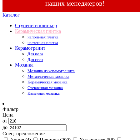
наших менеджеров!
Каталог
Ступени и клинкер
Керамическая плитка
напольная плитка
настенная плитка
Керамогранит
Для пола
Для стен
Мозаика
Мозаика из керамогранита
Металлическая мозаика
Керамическая мозаика
Стеклянная мозаика
Каменная мозаика
Фильтр
Цена
от
до
Спец. предложение
Акция
(4)
Новинка
(200)
Хит продаж
(58)