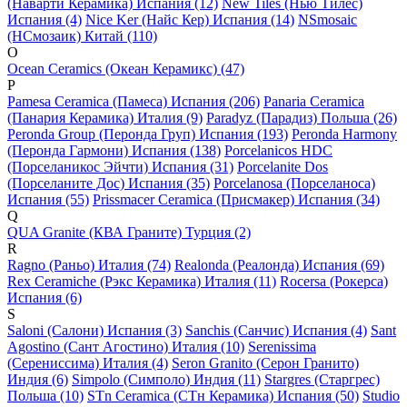
(Наварти Керамика) Испания (12)
New Tiles (Нью Тилес)
Испания (4)
Nice Ker (Найс Кер) Испания (14)
NSmosaic
(НСмозаик) Китай (110)
O
Ocean Ceramics (Океан Керамикс) (47)
P
Pamesa Ceramica (Памеса) Испания (206)
Panaria Ceramica
(Панария Керамика) Италия (9)
Paradyz (Парадиз) Польша (26)
Peronda Group (Перонда Груп) Испания (193)
Peronda Harmony
(Перонда Гармони) Испания (138)
Porcelanicos HDC
(Порселаникос Эйчти) Испания (31)
Porcelanite Dos
(Порселаните Дос) Испания (35)
Porcelanosa (Порселаноса)
Испания (55)
Prissmacer Ceramica (Присмакер) Испания (34)
Q
QUA Granite (КВА Граните) Турция (2)
R
Ragno (Раньо) Италия (74)
Realonda (Реалонда) Испания (69)
Rex Ceramiche (Рэкс Керамика) Италия (11)
Rocersa (Рокерса)
Испания (6)
S
Saloni (Салони) Испания (3)
Sanchis (Санчис) Испания (4)
Sant
Agostino (Сант Агостино) Италия (10)
Serenissima
(Серениссима) Италия (4)
Seron Granito (Серон Гранито)
Индия (6)
Simpolo (Симполо) Индия (11)
Stargres (Старгрес)
Польша (10)
STn Ceramica (СТн Керамика) Испания (50)
Studio