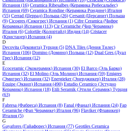
Испания (16)
Ceramica Ribesalbes (Керамика Рибесальбес)
Испания (69)
Ceramica Rondine (Керамика Рондине) Италия
(55)
Cerrad (Церрад) Польша (26)
Cersanit (Церсанит) Польша
(9)
Cicogres (Сикогрес) Испания (1)
Cifre Ceramica (Чифре
Керамика) Испания (113)
Cir Ceramiche (Чир Черамике)
Италия (6)
Colortile (Колортайл) Индия (14)
Cristacer
(Кристацер) Испания (4)
D
Decovita (Дековита) Турция (5)
DNA Tiles (Дения Тилес)
Испания (106)
Domino (Домино) Польша (12)
Dual Gres (Дуал
Грес) Испания (12)
E
Ecoceramic (Экокерамик) Испания (30)
El Barco (Эль Барко)
Испания (32)
El Molino (Эль Молино) Испания (59)
Emigres
(Эмигрес) Испания (32)
Energieker (Энерджикер) Италия (28)
Equipe (Эквип) Испания (490)
Estudio Ceramico (Эстудио
Керамико) Испания (18)
Etili Seramik (Этили Серамик) Турция
(63)
F
Fabresa (Фабреса) Испания (8)
Fanal (Фанал) Испания (24)
Fap
Ceramiche (Фап Черамике) Италия (96)
Flaviker (Флавикер)
Италия (5)
G
Gayafores (Гайафорес) Испания (77)
Geotiles Ceramica