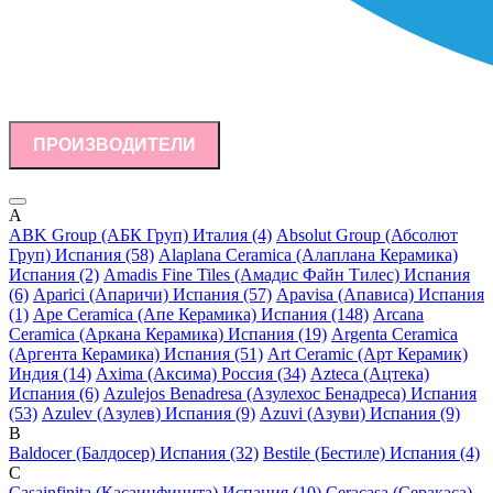
ПРОИЗВОДИТЕЛИ
A
ABK Group (АБК Груп) Италия (4)
Absolut Group (Абсолют
Груп) Испания (58)
Alaplana Ceramica (Алаплана Керамика)
Испания (2)
Amadis Fine Tiles (Амадис Файн Тилес) Испания
(6)
Aparici (Апаричи) Испания (57)
Apavisa (Апависа) Испания
(1)
Ape Ceramica (Апе Керамика) Испания (148)
Arcana
Ceramica (Аркана Керамика) Испания (19)
Argenta Ceramica
(Аргента Керамика) Испания (51)
Art Ceramic (Арт Керамик)
Индия (14)
Axima (Аксима) Россия (34)
Azteca (Ацтека)
Испания (6)
Azulejos Benadresa (Азулехос Бенадреса) Испания
(53)
Azulev (Азулев) Испания (9)
Azuvi (Азуви) Испания (9)
B
Baldocer (Балдосер) Испания (32)
Bestile (Бестиле) Испания (4)
C
Casainfinita (Касаинфинита) Испания (10)
Ceracasa (Серакаса)