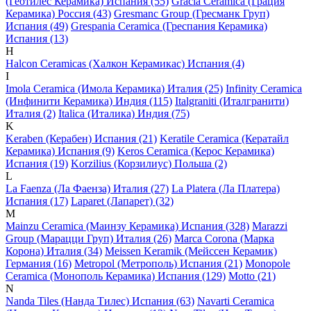
(Геотилес Керамика) Испания (55)
Gracia Ceramica (Грация
Керамика) Россия (43)
Gresmanc Group (Гресманк Груп)
Испания (49)
Grespania Ceramica (Греспания Керамика)
Испания (13)
H
Halcon Ceramicas (Халкон Керамикас) Испания (4)
I
Imola Ceramica (Имола Керамика) Италия (25)
Infinity Ceramica
(Инфинити Керамика) Индия (115)
Italgraniti (Италгранити)
Италия (2)
Italica (Италика) Индия (75)
K
Keraben (Керабен) Испания (21)
Keratile Ceramica (Кератайл
Керамика) Испания (9)
Keros Ceramica (Керос Керамика)
Испания (19)
Korzilius (Корзилиус) Польша (2)
L
La Faenza (Ла Фаенза) Италия (27)
La Platera (Ла Платера)
Испания (17)
Laparet (Лапарет) (32)
M
Mainzu Ceramica (Маинзу Керамика) Испания (328)
Marazzi
Group (Марацци Груп) Италия (26)
Marca Corona (Марка
Корона) Италия (34)
Meissen Keramik (Мейсcен Керамик)
Германия (16)
Metropol (Метрополь) Испания (21)
Monopole
Ceramica (Монополь Керамика) Испания (129)
Motto (21)
N
Nanda Tiles (Нанда Тилес) Испания (63)
Navarti Ceramica