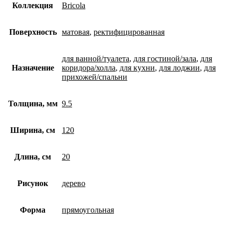
Коллекция
Bricola
Поверхность
матовая
,
ректифицированная
для ванной/туалета
,
для гостиной/зала
,
для
Назначение
коридора/холла
,
для кухни
,
для лоджии
,
для
прихожей/спальни
Толщина, мм
9.5
Ширина, см
120
Длина, см
20
Рисунок
дерево
Форма
прямоугольная