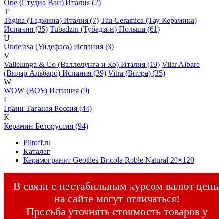
One (Студио Ван) Италия (2)
T
Tagina (Таджина) Италия (7)
Tau Ceramica (Тау Керамика)
Испания (35)
Tubadzin (Тубадзин) Польша (61)
U
Undefasa (Ундефаса) Испания (3)
V
Vallelunga & Co (Валлелунга и Ко) Италия (19)
Vilar Albaro
(Вилар Альбаро) Испания (39)
Vitra (Витра) (35)
W
WOW (ВОУ) Испания (9)
Г
Грани Таганая Россия (44)
К
Керамин Белоруссия (94)
Plitoff.ru
Каталог
Керамогранит Geotiles Bricola Roble Natural 20×120
В связи с нестабильным курсом валют цен
на сайте могут отличаться!
Просьба уточнять стоимость товаров у