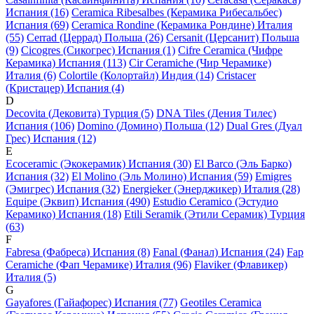
Испания (16)
Ceramica Ribesalbes (Керамика Рибесальбес)
Испания (69)
Ceramica Rondine (Керамика Рондине) Италия
(55)
Cerrad (Церрад) Польша (26)
Cersanit (Церсанит) Польша
(9)
Cicogres (Сикогрес) Испания (1)
Cifre Ceramica (Чифре
Керамика) Испания (113)
Cir Ceramiche (Чир Черамике)
Италия (6)
Colortile (Колортайл) Индия (14)
Cristacer
(Кристацер) Испания (4)
D
Decovita (Дековита) Турция (5)
DNA Tiles (Дения Тилес)
Испания (106)
Domino (Домино) Польша (12)
Dual Gres (Дуал
Грес) Испания (12)
E
Ecoceramic (Экокерамик) Испания (30)
El Barco (Эль Барко)
Испания (32)
El Molino (Эль Молино) Испания (59)
Emigres
(Эмигрес) Испания (32)
Energieker (Энерджикер) Италия (28)
Equipe (Эквип) Испания (490)
Estudio Ceramico (Эстудио
Керамико) Испания (18)
Etili Seramik (Этили Серамик) Турция
(63)
F
Fabresa (Фабреса) Испания (8)
Fanal (Фанал) Испания (24)
Fap
Ceramiche (Фап Черамике) Италия (96)
Flaviker (Флавикер)
Италия (5)
G
Gayafores (Гайафорес) Испания (77)
Geotiles Ceramica