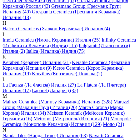
(Геотилес Керамика) Испания (55)
Gracia Ceramica (Грация
Керамика) Россия (43)
Gresmanc Group (Гресманк Груп)
Испания (49)
Grespania Ceramica (Греспания Керамика)
Испания (13)
H
Halcon Ceramicas (Халкон Керамикас) Испания (4)
I
Imola Ceramica (Имола Керамика) Италия (25)
Infinity Ceramica
(Инфинити Керамика) Индия (115)
Italgraniti (Италгранити)
Италия (2)
Italica (Италика) Индия (75)
K
Keraben (Керабен) Испания (21)
Keratile Ceramica (Кератайл
Керамика) Испания (9)
Keros Ceramica (Керос Керамика)
Испания (19)
Korzilius (Корзилиус) Польша (2)
L
La Faenza (Ла Фаенза) Италия (27)
La Platera (Ла Платера)
Испания (17)
Laparet (Лапарет) (32)
M
Mainzu Ceramica (Маинзу Керамика) Испания (328)
Marazzi
Group (Марацци Груп) Италия (26)
Marca Corona (Марка
Корона) Италия (34)
Meissen Keramik (Мейсcен Керамик)
Германия (16)
Metropol (Метрополь) Испания (21)
Monopole
Ceramica (Монополь Керамика) Испания (129)
Motto (21)
N
Nanda Tiles (Нанда Тилес) Испания (63)
Navarti Ceramica