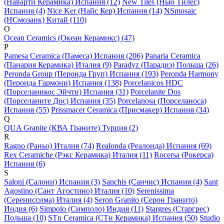
(Наварти Керамика) Испания (12)
New Tiles (Нью Тилес)
Испания (4)
Nice Ker (Найс Кер) Испания (14)
NSmosaic
(НСмозаик) Китай (110)
O
Ocean Ceramics (Океан Керамикс) (47)
P
Pamesa Ceramica (Памеса) Испания (206)
Panaria Ceramica
(Панария Керамика) Италия (9)
Paradyz (Парадиз) Польша (26)
Peronda Group (Перонда Груп) Испания (193)
Peronda Harmony
(Перонда Гармони) Испания (138)
Porcelanicos HDC
(Порселаникос Эйчти) Испания (31)
Porcelanite Dos
(Порселаните Дос) Испания (35)
Porcelanosa (Порселаноса)
Испания (55)
Prissmacer Ceramica (Присмакер) Испания (34)
Q
QUA Granite (КВА Граните) Турция (2)
R
Ragno (Раньо) Италия (74)
Realonda (Реалонда) Испания (69)
Rex Ceramiche (Рэкс Керамика) Италия (11)
Rocersa (Рокерса)
Испания (6)
S
Saloni (Салони) Испания (3)
Sanchis (Санчис) Испания (4)
Sant
Agostino (Сант Агостино) Италия (10)
Serenissima
(Серениссима) Италия (4)
Seron Granito (Серон Гранито)
Индия (6)
Simpolo (Симполо) Индия (11)
Stargres (Старгрес)
Польша (10)
STn Ceramica (СТн Керамика) Испания (50)
Studio