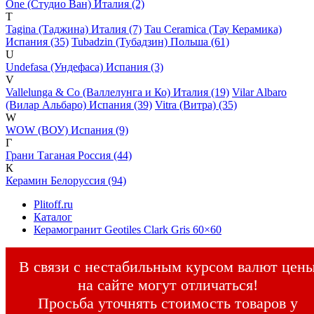
One (Студио Ван) Италия (2)
T
Tagina (Таджина) Италия (7)
Tau Ceramica (Тау Керамика)
Испания (35)
Tubadzin (Тубадзин) Польша (61)
U
Undefasa (Ундефаса) Испания (3)
V
Vallelunga & Co (Валлелунга и Ко) Италия (19)
Vilar Albaro
(Вилар Альбаро) Испания (39)
Vitra (Витра) (35)
W
WOW (ВОУ) Испания (9)
Г
Грани Таганая Россия (44)
К
Керамин Белоруссия (94)
Plitoff.ru
Каталог
Керамогранит Geotiles Clark Gris 60×60
В связи с нестабильным курсом валют цен
на сайте могут отличаться!
Просьба уточнять стоимость товаров у