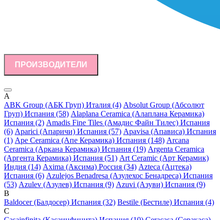
ПРОИЗВОДИТЕЛИ
A
ABK Group (АБК Груп) Италия (4)
Absolut Group (Абсолют
Груп) Испания (58)
Alaplana Ceramica (Алаплана Керамика)
Испания (2)
Amadis Fine Tiles (Амадис Файн Тилес) Испания
(6)
Aparici (Апаричи) Испания (57)
Apavisa (Апависа) Испания
(1)
Ape Ceramica (Апе Керамика) Испания (148)
Arcana
Ceramica (Аркана Керамика) Испания (19)
Argenta Ceramica
(Аргента Керамика) Испания (51)
Art Ceramic (Арт Керамик)
Индия (14)
Axima (Аксима) Россия (34)
Azteca (Ацтека)
Испания (6)
Azulejos Benadresa (Азулехос Бенадреса) Испания
(53)
Azulev (Азулев) Испания (9)
Azuvi (Азуви) Испания (9)
B
Baldocer (Балдосер) Испания (32)
Bestile (Бестиле) Испания (4)
C
Casainfinita (Касаинфинита) Испания (10)
Ceracasa (Серакаса)