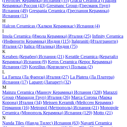
(Геотилес Керамика) Испания (55)
Gracia Ceramica (Грация
Керамика) Россия (43)
Gresmanc Group (Гресманк Груп)
Испания (49)
Grespania Ceramica (Греспания Керамика)
Испания (13)
H
Halcon Ceramicas (Халкон Керамикас) Испания (4)
I
Imola Ceramica (Имола Керамика) Италия (25)
Infinity Ceramica
(Инфинити Керамика) Индия (115)
Italgraniti (Италгранити)
Италия (2)
Italica (Италика) Индия (75)
K
Keraben (Керабен) Испания (21)
Keratile Ceramica (Кератайл
Керамика) Испания (9)
Keros Ceramica (Керос Керамика)
Испания (19)
Korzilius (Корзилиус) Польша (2)
L
La Faenza (Ла Фаенза) Италия (27)
La Platera (Ла Платера)
Испания (17)
Laparet (Лапарет) (32)
M
Mainzu Ceramica (Маинзу Керамика) Испания (328)
Marazzi
Group (Марацци Груп) Италия (26)
Marca Corona (Марка
Корона) Италия (34)
Meissen Keramik (Мейсcен Керамик)
Германия (16)
Metropol (Метрополь) Испания (21)
Monopole
Ceramica (Монополь Керамика) Испания (129)
Motto (21)
N
Nanda Tiles (Нанда Тилес) Испания (63)
Navarti Ceramica