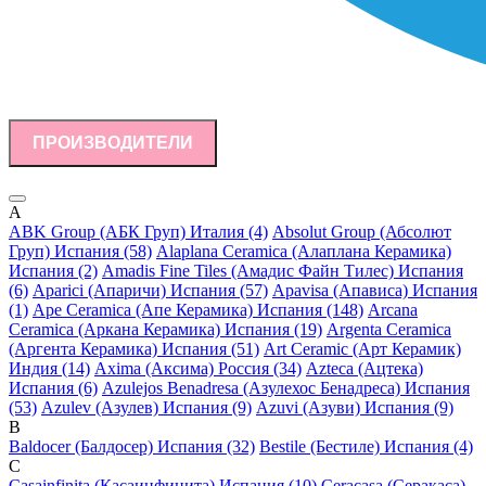
ПРОИЗВОДИТЕЛИ
A
ABK Group (АБК Груп) Италия (4)
Absolut Group (Абсолют
Груп) Испания (58)
Alaplana Ceramica (Алаплана Керамика)
Испания (2)
Amadis Fine Tiles (Амадис Файн Тилес) Испания
(6)
Aparici (Апаричи) Испания (57)
Apavisa (Апависа) Испания
(1)
Ape Ceramica (Апе Керамика) Испания (148)
Arcana
Ceramica (Аркана Керамика) Испания (19)
Argenta Ceramica
(Аргента Керамика) Испания (51)
Art Ceramic (Арт Керамик)
Индия (14)
Axima (Аксима) Россия (34)
Azteca (Ацтека)
Испания (6)
Azulejos Benadresa (Азулехос Бенадреса) Испания
(53)
Azulev (Азулев) Испания (9)
Azuvi (Азуви) Испания (9)
B
Baldocer (Балдосер) Испания (32)
Bestile (Бестиле) Испания (4)
C
Casainfinita (Касаинфинита) Испания (10)
Ceracasa (Серакаса)