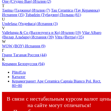
One (Студио Ван) Италия (2)
T
Tagina (Таджина) Италия (7)
Tau Ceramica (Тау Керамика)
Испания (35)
Tubadzin (Тубадзин) Польша (61)
U
Undefasa (Ундефаса) Испания (3)
V
Vallelunga & Co (Валлелунга и Ко) Италия (19)
Vilar Albaro
(Вилар Альбаро) Испания (39)
Vitra (Витра) (35)
W
WOW (ВОУ) Испания (9)
Г
Грани Таганая Россия (44)
К
Керамин Белоруссия (94)
Plitoff.ru
Каталог
Керамогранит Ape Ceramica Capraia Bianco Pol. Rect.
80×80
В связи с нестабильным курсом валют цен
на сайте могут отличаться!