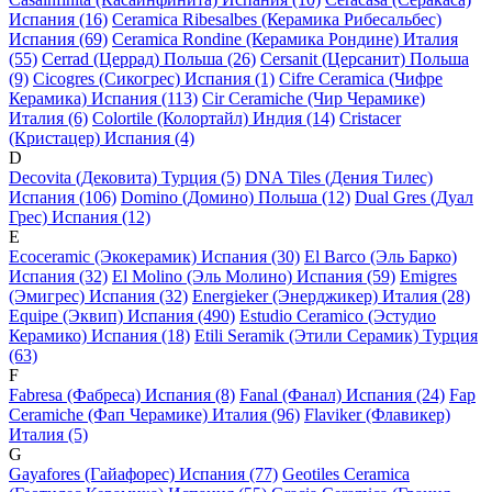
Испания (16)
Ceramica Ribesalbes (Керамика Рибесальбес)
Испания (69)
Ceramica Rondine (Керамика Рондине) Италия
(55)
Cerrad (Церрад) Польша (26)
Cersanit (Церсанит) Польша
(9)
Cicogres (Сикогрес) Испания (1)
Cifre Ceramica (Чифре
Керамика) Испания (113)
Cir Ceramiche (Чир Черамике)
Италия (6)
Colortile (Колортайл) Индия (14)
Cristacer
(Кристацер) Испания (4)
D
Decovita (Дековита) Турция (5)
DNA Tiles (Дения Тилес)
Испания (106)
Domino (Домино) Польша (12)
Dual Gres (Дуал
Грес) Испания (12)
E
Ecoceramic (Экокерамик) Испания (30)
El Barco (Эль Барко)
Испания (32)
El Molino (Эль Молино) Испания (59)
Emigres
(Эмигрес) Испания (32)
Energieker (Энерджикер) Италия (28)
Equipe (Эквип) Испания (490)
Estudio Ceramico (Эстудио
Керамико) Испания (18)
Etili Seramik (Этили Серамик) Турция
(63)
F
Fabresa (Фабреса) Испания (8)
Fanal (Фанал) Испания (24)
Fap
Ceramiche (Фап Черамике) Италия (96)
Flaviker (Флавикер)
Италия (5)
G
Gayafores (Гайафорес) Испания (77)
Geotiles Ceramica