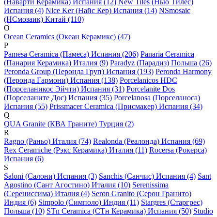
(Наварти Керамика) Испания (12)
New Tiles (Нью Тилес)
Испания (4)
Nice Ker (Найс Кер) Испания (14)
NSmosaic
(НСмозаик) Китай (110)
O
Ocean Ceramics (Океан Керамикс) (47)
P
Pamesa Ceramica (Памеса) Испания (206)
Panaria Ceramica
(Панария Керамика) Италия (9)
Paradyz (Парадиз) Польша (26)
Peronda Group (Перонда Груп) Испания (193)
Peronda Harmony
(Перонда Гармони) Испания (138)
Porcelanicos HDC
(Порселаникос Эйчти) Испания (31)
Porcelanite Dos
(Порселаните Дос) Испания (35)
Porcelanosa (Порселаноса)
Испания (55)
Prissmacer Ceramica (Присмакер) Испания (34)
Q
QUA Granite (КВА Граните) Турция (2)
R
Ragno (Раньо) Италия (74)
Realonda (Реалонда) Испания (69)
Rex Ceramiche (Рэкс Керамика) Италия (11)
Rocersa (Рокерса)
Испания (6)
S
Saloni (Салони) Испания (3)
Sanchis (Санчис) Испания (4)
Sant
Agostino (Сант Агостино) Италия (10)
Serenissima
(Серениссима) Италия (4)
Seron Granito (Серон Гранито)
Индия (6)
Simpolo (Симполо) Индия (11)
Stargres (Старгрес)
Польша (10)
STn Ceramica (СТн Керамика) Испания (50)
Studio