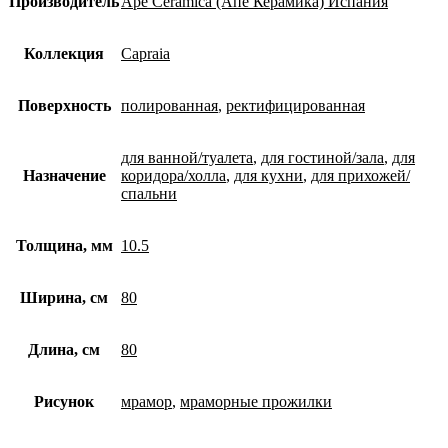
Производитель
Ape Ceramica (Апе Керамика) Испания
Коллекция
Capraia
Поверхность
полированная
,
ректифицированная
для ванной/туалета
,
для гостиной/зала
,
для
Назначение
коридора/холла
,
для кухни
,
для прихожей/
спальни
Толщина, мм
10.5
Ширина, см
80
Длина, см
80
Рисунок
мрамор
,
мраморные прожилки