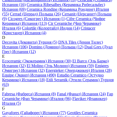
Испания (16)
Ceramica Ribesalbes (Керамика Рибесальбес)
Испания (69)
Ceramica Rondine (Керамика Рондине) Италия
(55)
Cerrad (Церрад) Польша (26)
Cersanit (Церсанит) Польша
(9)
Cicogres (Сикогрес) Испания (1)
Cifre Ceramica (Чифре
Керамика) Испания (113)
Cir Ceramiche (Чир Черамике)
Италия (6)
Colortile (Колортайл) Индия (14)
Cristacer
(Кристацер) Испания (4)
D
Decovita (Дековита) Турция (5)
DNA Tiles (Дения Тилес)
Испания (106)
Domino (Домино) Польша (12)
Dual Gres (Дуал
Грес) Испания (12)
E
Ecoceramic (Экокерамик) Испания (30)
El Barco (Эль Барко)
Испания (32)
El Molino (Эль Молино) Испания (59)
Emigres
(Эмигрес) Испания (32)
Energieker (Энерджикер) Италия (28)
Equipe (Эквип) Испания (490)
Estudio Ceramico (Эстудио
Керамико) Испания (18)
Etili Seramik (Этили Серамик) Турция
(63)
F
Fabresa (Фабреса) Испания (8)
Fanal (Фанал) Испания (24)
Fap
Ceramiche (Фап Черамике) Италия (96)
Flaviker (Флавикер)
Италия (5)
G
Gayafores (Гайафорес) Испания (77)
Geotiles Ceramica