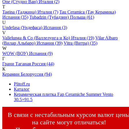
One (Студио Ван) Италия (2)
T
Tagina (Таджина) Италия (7)
Tau Ceramica (Тау Керамика)
Испания (35)
Tubadzin (Тубадзин) Польша (61)
U
Undefasa (Ундефаса) Испания (3)
V
Vallelunga & Co (Валлелунга и Ко) Италия (19)
Vilar Albaro
(Вилар Альбаро) Испания (39)
Vitra (Витра) (35)
W
WOW (ВОУ) Испания (9)
Г
Грани Таганая Россия (44)
К
Керамин Белоруссия (94)
Plitoff.ru
Каталог
Керамическая плитка Fap Ceramiche Summer Vento
30.5×91.5
В связи с нестабильным курсом валют цен
на сайте могут отличаться!