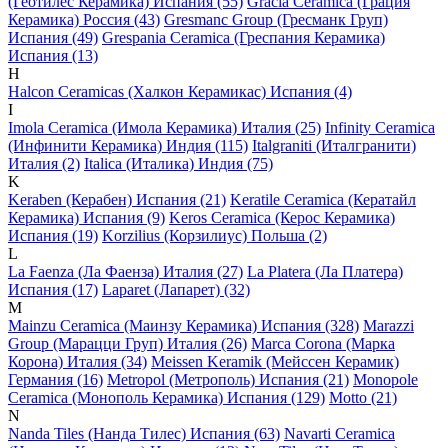
(Геотилес Керамика) Испания (55)
Gracia Ceramica (Грация
Керамика) Россия (43)
Gresmanc Group (Гресманк Груп)
Испания (49)
Grespania Ceramica (Греспания Керамика)
Испания (13)
H
Halcon Ceramicas (Халкон Керамикас) Испания (4)
I
Imola Ceramica (Имола Керамика) Италия (25)
Infinity Ceramica
(Инфинити Керамика) Индия (115)
Italgraniti (Италгранити)
Италия (2)
Italica (Италика) Индия (75)
K
Keraben (Керабен) Испания (21)
Keratile Ceramica (Кератайл
Керамика) Испания (9)
Keros Ceramica (Керос Керамика)
Испания (19)
Korzilius (Корзилиус) Польша (2)
L
La Faenza (Ла Фаенза) Италия (27)
La Platera (Ла Платера)
Испания (17)
Laparet (Лапарет) (32)
M
Mainzu Ceramica (Маинзу Керамика) Испания (328)
Marazzi
Group (Марацци Груп) Италия (26)
Marca Corona (Марка
Корона) Италия (34)
Meissen Keramik (Мейсcен Керамик)
Германия (16)
Metropol (Метрополь) Испания (21)
Monopole
Ceramica (Монополь Керамика) Испания (129)
Motto (21)
N
Nanda Tiles (Нанда Тилес) Испания (63)
Navarti Ceramica