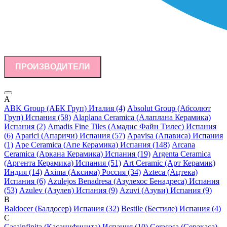
ПРОИЗВОДИТЕЛИ
A
ABK Group (АБК Груп) Италия (4)
Absolut Group (Абсолют
Груп) Испания (58)
Alaplana Ceramica (Алаплана Керамика)
Испания (2)
Amadis Fine Tiles (Амадис Файн Тилес) Испания
(6)
Aparici (Апаричи) Испания (57)
Apavisa (Апависа) Испания
(1)
Ape Ceramica (Апе Керамика) Испания (148)
Arcana
Ceramica (Аркана Керамика) Испания (19)
Argenta Ceramica
(Аргента Керамика) Испания (51)
Art Ceramic (Арт Керамик)
Индия (14)
Axima (Аксима) Россия (34)
Azteca (Ацтека)
Испания (6)
Azulejos Benadresa (Азулехос Бенадреса) Испания
(53)
Azulev (Азулев) Испания (9)
Azuvi (Азуви) Испания (9)
B
Baldocer (Балдосер) Испания (32)
Bestile (Бестиле) Испания (4)
C
Casainfinita (Касаинфинита) Испания (10)
Ceracasa (Серакаса)