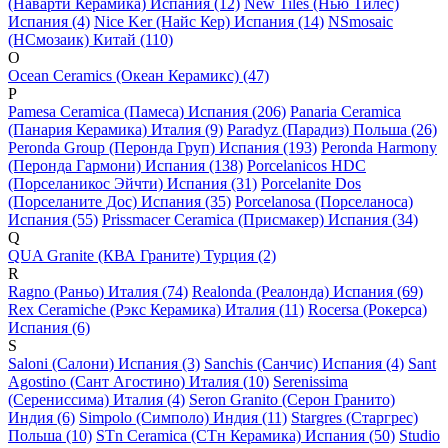
(Наварти Керамика) Испания (12)
New Tiles (Нью Тилес)
Испания (4)
Nice Ker (Найс Кер) Испания (14)
NSmosaic
(НСмозаик) Китай (110)
O
Ocean Ceramics (Океан Керамикс) (47)
P
Pamesa Ceramica (Памеса) Испания (206)
Panaria Ceramica
(Панария Керамика) Италия (9)
Paradyz (Парадиз) Польша (26)
Peronda Group (Перонда Груп) Испания (193)
Peronda Harmony
(Перонда Гармони) Испания (138)
Porcelanicos HDC
(Порселаникос Эйчти) Испания (31)
Porcelanite Dos
(Порселаните Дос) Испания (35)
Porcelanosa (Порселаноса)
Испания (55)
Prissmacer Ceramica (Присмакер) Испания (34)
Q
QUA Granite (КВА Граните) Турция (2)
R
Ragno (Раньо) Италия (74)
Realonda (Реалонда) Испания (69)
Rex Ceramiche (Рэкс Керамика) Италия (11)
Rocersa (Рокерса)
Испания (6)
S
Saloni (Салони) Испания (3)
Sanchis (Санчис) Испания (4)
Sant
Agostino (Сант Агостино) Италия (10)
Serenissima
(Серениссима) Италия (4)
Seron Granito (Серон Гранито)
Индия (6)
Simpolo (Симполо) Индия (11)
Stargres (Старгрес)
Польша (10)
STn Ceramica (СТн Керамика) Испания (50)
Studio