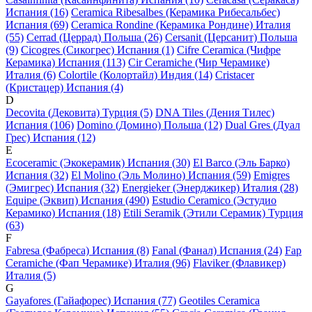
Испания (16)
Ceramica Ribesalbes (Керамика Рибесальбес)
Испания (69)
Ceramica Rondine (Керамика Рондине) Италия
(55)
Cerrad (Церрад) Польша (26)
Cersanit (Церсанит) Польша
(9)
Cicogres (Сикогрес) Испания (1)
Cifre Ceramica (Чифре
Керамика) Испания (113)
Cir Ceramiche (Чир Черамике)
Италия (6)
Colortile (Колортайл) Индия (14)
Cristacer
(Кристацер) Испания (4)
D
Decovita (Дековита) Турция (5)
DNA Tiles (Дения Тилес)
Испания (106)
Domino (Домино) Польша (12)
Dual Gres (Дуал
Грес) Испания (12)
E
Ecoceramic (Экокерамик) Испания (30)
El Barco (Эль Барко)
Испания (32)
El Molino (Эль Молино) Испания (59)
Emigres
(Эмигрес) Испания (32)
Energieker (Энерджикер) Италия (28)
Equipe (Эквип) Испания (490)
Estudio Ceramico (Эстудио
Керамико) Испания (18)
Etili Seramik (Этили Серамик) Турция
(63)
F
Fabresa (Фабреса) Испания (8)
Fanal (Фанал) Испания (24)
Fap
Ceramiche (Фап Черамике) Италия (96)
Flaviker (Флавикер)
Италия (5)
G
Gayafores (Гайафорес) Испания (77)
Geotiles Ceramica