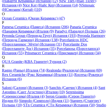
(Наварти Керамика) Испания (12)
New Tiles (Нью Тилес)
Испания (4)
Nice Ker (Найс Кер) Испания (14)
NSmosaic
(НСмозаик) Китай (110)
O
Ocean Ceramics (Океан Керамикс) (47)
P
Pamesa Ceramica (Памеса) Испания (206)
Panaria Ceramica
(Панария Керамика) Италия (9)
Paradyz (Парадиз) Польша (26)
Peronda Group (Перонда Груп) Испания (193)
Peronda Harmony
(Перонда Гармони) Испания (138)
Porcelanicos HDC
(Порселаникос Эйчти) Испания (31)
Porcelanite Dos
(Порселаните Дос) Испания (35)
Porcelanosa (Порселаноса)
Испания (55)
Prissmacer Ceramica (Присмакер) Испания (34)
Q
QUA Granite (КВА Граните) Турция (2)
R
Ragno (Раньо) Италия (74)
Realonda (Реалонда) Испания (69)
Rex Ceramiche (Рэкс Керамика) Италия (11)
Rocersa (Рокерса)
Испания (6)
S
Saloni (Салони) Испания (3)
Sanchis (Санчис) Испания (4)
Sant
Agostino (Сант Агостино) Италия (10)
Serenissima
(Серениссима) Италия (4)
Seron Granito (Серон Гранито)
Индия (6)
Simpolo (Симполо) Индия (11)
Stargres (Старгрес)
Польша (10)
STn Ceramica (СТн Керамика) Испания (50)
Studio