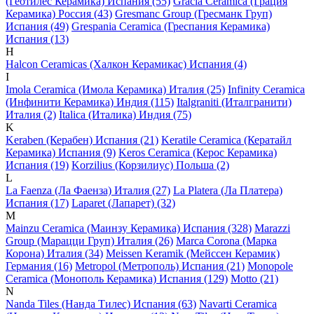
(Геотилес Керамика) Испания (55)
Gracia Ceramica (Грация
Керамика) Россия (43)
Gresmanc Group (Гресманк Груп)
Испания (49)
Grespania Ceramica (Греспания Керамика)
Испания (13)
H
Halcon Ceramicas (Халкон Керамикас) Испания (4)
I
Imola Ceramica (Имола Керамика) Италия (25)
Infinity Ceramica
(Инфинити Керамика) Индия (115)
Italgraniti (Италгранити)
Италия (2)
Italica (Италика) Индия (75)
K
Keraben (Керабен) Испания (21)
Keratile Ceramica (Кератайл
Керамика) Испания (9)
Keros Ceramica (Керос Керамика)
Испания (19)
Korzilius (Корзилиус) Польша (2)
L
La Faenza (Ла Фаенза) Италия (27)
La Platera (Ла Платера)
Испания (17)
Laparet (Лапарет) (32)
M
Mainzu Ceramica (Маинзу Керамика) Испания (328)
Marazzi
Group (Марацци Груп) Италия (26)
Marca Corona (Марка
Корона) Италия (34)
Meissen Keramik (Мейсcен Керамик)
Германия (16)
Metropol (Метрополь) Испания (21)
Monopole
Ceramica (Монополь Керамика) Испания (129)
Motto (21)
N
Nanda Tiles (Нанда Тилес) Испания (63)
Navarti Ceramica