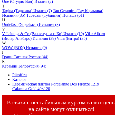
One (Студио Ван) Италия (2)
T
Tagina (Таджина) Италия (7)
Tau Ceramica (Тау Керамика)
Испания (35)
Tubadzin (Тубадзин) Польша (61)
U
Undefasa (Ундефаса) Испания (3)
V
Vallelunga & Co (Валлелунга и Ко) Италия (19)
Vilar Albaro
(Вилар Альбаро) Испания (39)
Vitra (Витра) (35)
W
WOW (ВОУ) Испания (9)
Г
Грани Таганая Россия (44)
К
Керамин Белоруссия (94)
Plitoff.ru
Каталог
Керамическая плитка Porcelanite Dos Firenze 1219
Calacatta Gold 40×120
В связи с нестабильным курсом валют цен
на сайте могут отличаться!