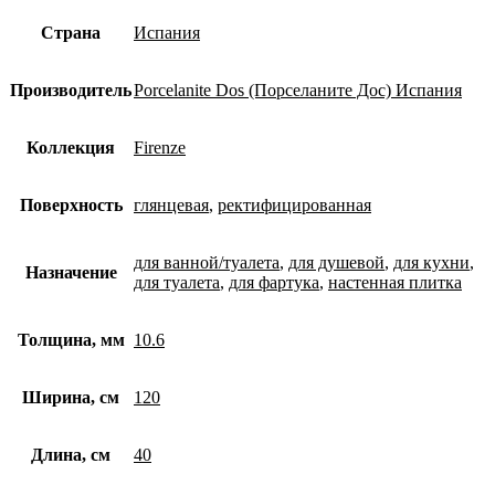
Страна
Испания
Производитель
Porcelanite Dos (Порселаните Дос) Испания
Коллекция
Firenze
Поверхность
глянцевая
,
ректифицированная
для ванной/туалета
,
для душевой
,
для кухни
,
Назначение
для туалета
,
для фартука
,
настенная плитка
Толщина, мм
10.6
Ширина, см
120
Длина, см
40