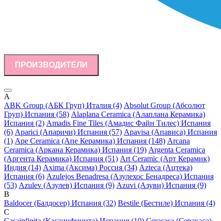
ПРОИЗВОДИТЕЛИ
A
ABK Group (АБК Груп) Италия (4)
Absolut Group (Абсолют
Груп) Испания (58)
Alaplana Ceramica (Алаплана Керамика)
Испания (2)
Amadis Fine Tiles (Амадис Файн Тилес) Испания
(6)
Aparici (Апаричи) Испания (57)
Apavisa (Апависа) Испания
(1)
Ape Ceramica (Апе Керамика) Испания (148)
Arcana
Ceramica (Аркана Керамика) Испания (19)
Argenta Ceramica
(Аргента Керамика) Испания (51)
Art Ceramic (Арт Керамик)
Индия (14)
Axima (Аксима) Россия (34)
Azteca (Ацтека)
Испания (6)
Azulejos Benadresa (Азулехос Бенадреса) Испания
(53)
Azulev (Азулев) Испания (9)
Azuvi (Азуви) Испания (9)
B
Baldocer (Балдосер) Испания (32)
Bestile (Бестиле) Испания (4)
C
Casainfinita (Касаинфинита) Испания (10)
Ceracasa (Серакаса)