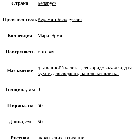
Страна
Беларусь
Производитель
Керамин Белоруссия
Коллекция
Мари Эрми
Поверхность
матовая
для ванной/туалета
,
для коридора/холла
,
для
Назначение
кухни
,
для лоджии
,
напольная плитка
Толщина, мм
9
Ширина, см
50
Длина, см
50
Рисунок
вкрапления
,
терраццо