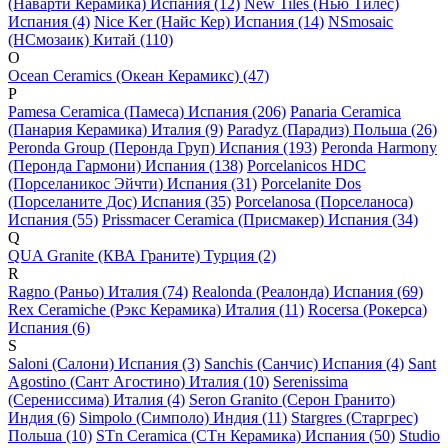
(Наварти Керамика) Испания (12)
New Tiles (Нью Тилес)
Испания (4)
Nice Ker (Найс Кер) Испания (14)
NSmosaic
(НСмозаик) Китай (110)
O
Ocean Ceramics (Океан Керамикс) (47)
P
Pamesa Ceramica (Памеса) Испания (206)
Panaria Ceramica
(Панария Керамика) Италия (9)
Paradyz (Парадиз) Польша (26)
Peronda Group (Перонда Груп) Испания (193)
Peronda Harmony
(Перонда Гармони) Испания (138)
Porcelanicos HDC
(Порселаникос Эйчти) Испания (31)
Porcelanite Dos
(Порселаните Дос) Испания (35)
Porcelanosa (Порселаноса)
Испания (55)
Prissmacer Ceramica (Присмакер) Испания (34)
Q
QUA Granite (КВА Граните) Турция (2)
R
Ragno (Раньо) Италия (74)
Realonda (Реалонда) Испания (69)
Rex Ceramiche (Рэкс Керамика) Италия (11)
Rocersa (Рокерса)
Испания (6)
S
Saloni (Салони) Испания (3)
Sanchis (Санчис) Испания (4)
Sant
Agostino (Сант Агостино) Италия (10)
Serenissima
(Серениссима) Италия (4)
Seron Granito (Серон Гранито)
Индия (6)
Simpolo (Симполо) Индия (11)
Stargres (Старгрес)
Польша (10)
STn Ceramica (СТн Керамика) Испания (50)
Studio