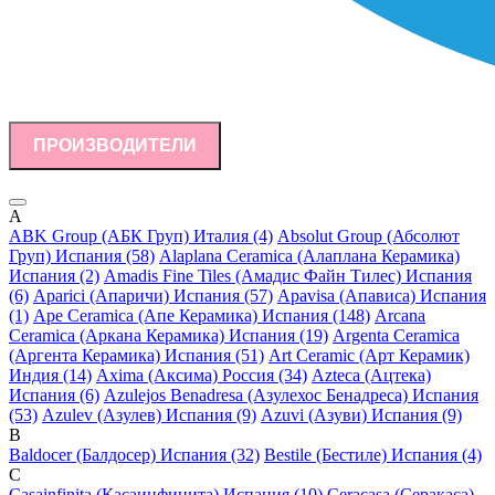
ПРОИЗВОДИТЕЛИ
A
ABK Group (АБК Груп) Италия (4)
Absolut Group (Абсолют
Груп) Испания (58)
Alaplana Ceramica (Алаплана Керамика)
Испания (2)
Amadis Fine Tiles (Амадис Файн Тилес) Испания
(6)
Aparici (Апаричи) Испания (57)
Apavisa (Апависа) Испания
(1)
Ape Ceramica (Апе Керамика) Испания (148)
Arcana
Ceramica (Аркана Керамика) Испания (19)
Argenta Ceramica
(Аргента Керамика) Испания (51)
Art Ceramic (Арт Керамик)
Индия (14)
Axima (Аксима) Россия (34)
Azteca (Ацтека)
Испания (6)
Azulejos Benadresa (Азулехос Бенадреса) Испания
(53)
Azulev (Азулев) Испания (9)
Azuvi (Азуви) Испания (9)
B
Baldocer (Балдосер) Испания (32)
Bestile (Бестиле) Испания (4)
C
Casainfinita (Касаинфинита) Испания (10)
Ceracasa (Серакаса)