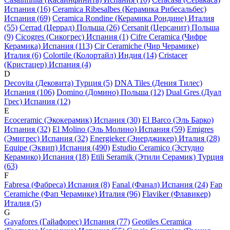
Испания (16)
Ceramica Ribesalbes (Керамика Рибесальбес)
Испания (69)
Ceramica Rondine (Керамика Рондине) Италия
(55)
Cerrad (Церрад) Польша (26)
Cersanit (Церсанит) Польша
(9)
Cicogres (Сикогрес) Испания (1)
Cifre Ceramica (Чифре
Керамика) Испания (113)
Cir Ceramiche (Чир Черамике)
Италия (6)
Colortile (Колортайл) Индия (14)
Cristacer
(Кристацер) Испания (4)
D
Decovita (Дековита) Турция (5)
DNA Tiles (Дения Тилес)
Испания (106)
Domino (Домино) Польша (12)
Dual Gres (Дуал
Грес) Испания (12)
E
Ecoceramic (Экокерамик) Испания (30)
El Barco (Эль Барко)
Испания (32)
El Molino (Эль Молино) Испания (59)
Emigres
(Эмигрес) Испания (32)
Energieker (Энерджикер) Италия (28)
Equipe (Эквип) Испания (490)
Estudio Ceramico (Эстудио
Керамико) Испания (18)
Etili Seramik (Этили Серамик) Турция
(63)
F
Fabresa (Фабреса) Испания (8)
Fanal (Фанал) Испания (24)
Fap
Ceramiche (Фап Черамике) Италия (96)
Flaviker (Флавикер)
Италия (5)
G
Gayafores (Гайафорес) Испания (77)
Geotiles Ceramica