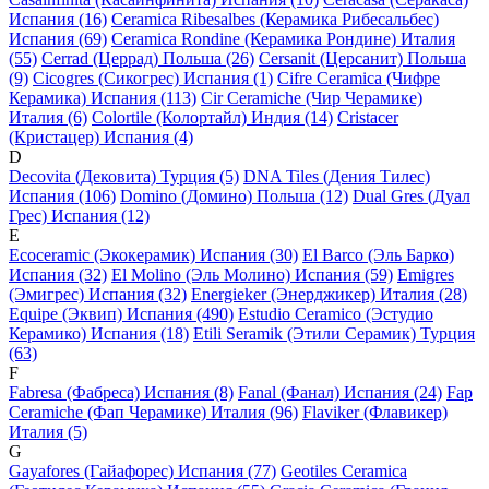
Испания (16)
Ceramica Ribesalbes (Керамика Рибесальбес)
Испания (69)
Ceramica Rondine (Керамика Рондине) Италия
(55)
Cerrad (Церрад) Польша (26)
Cersanit (Церсанит) Польша
(9)
Cicogres (Сикогрес) Испания (1)
Cifre Ceramica (Чифре
Керамика) Испания (113)
Cir Ceramiche (Чир Черамике)
Италия (6)
Colortile (Колортайл) Индия (14)
Cristacer
(Кристацер) Испания (4)
D
Decovita (Дековита) Турция (5)
DNA Tiles (Дения Тилес)
Испания (106)
Domino (Домино) Польша (12)
Dual Gres (Дуал
Грес) Испания (12)
E
Ecoceramic (Экокерамик) Испания (30)
El Barco (Эль Барко)
Испания (32)
El Molino (Эль Молино) Испания (59)
Emigres
(Эмигрес) Испания (32)
Energieker (Энерджикер) Италия (28)
Equipe (Эквип) Испания (490)
Estudio Ceramico (Эстудио
Керамико) Испания (18)
Etili Seramik (Этили Серамик) Турция
(63)
F
Fabresa (Фабреса) Испания (8)
Fanal (Фанал) Испания (24)
Fap
Ceramiche (Фап Черамике) Италия (96)
Flaviker (Флавикер)
Италия (5)
G
Gayafores (Гайафорес) Испания (77)
Geotiles Ceramica