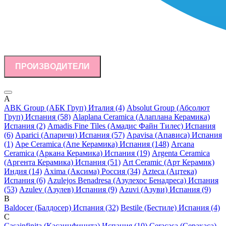
ПРОИЗВОДИТЕЛИ
A
ABK Group (АБК Груп) Италия (4)
Absolut Group (Абсолют
Груп) Испания (58)
Alaplana Ceramica (Алаплана Керамика)
Испания (2)
Amadis Fine Tiles (Амадис Файн Тилес) Испания
(6)
Aparici (Апаричи) Испания (57)
Apavisa (Апависа) Испания
(1)
Ape Ceramica (Апе Керамика) Испания (148)
Arcana
Ceramica (Аркана Керамика) Испания (19)
Argenta Ceramica
(Аргента Керамика) Испания (51)
Art Ceramic (Арт Керамик)
Индия (14)
Axima (Аксима) Россия (34)
Azteca (Ацтека)
Испания (6)
Azulejos Benadresa (Азулехос Бенадреса) Испания
(53)
Azulev (Азулев) Испания (9)
Azuvi (Азуви) Испания (9)
B
Baldocer (Балдосер) Испания (32)
Bestile (Бестиле) Испания (4)
C
Casainfinita (Касаинфинита) Испания (10)
Ceracasa (Серакаса)