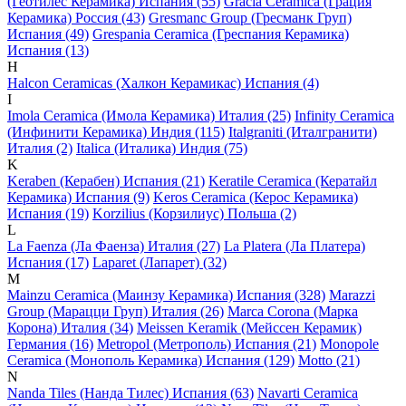
(Геотилес Керамика) Испания (55)
Gracia Ceramica (Грация
Керамика) Россия (43)
Gresmanc Group (Гресманк Груп)
Испания (49)
Grespania Ceramica (Греспания Керамика)
Испания (13)
H
Halcon Ceramicas (Халкон Керамикас) Испания (4)
I
Imola Ceramica (Имола Керамика) Италия (25)
Infinity Ceramica
(Инфинити Керамика) Индия (115)
Italgraniti (Италгранити)
Италия (2)
Italica (Италика) Индия (75)
K
Keraben (Керабен) Испания (21)
Keratile Ceramica (Кератайл
Керамика) Испания (9)
Keros Ceramica (Керос Керамика)
Испания (19)
Korzilius (Корзилиус) Польша (2)
L
La Faenza (Ла Фаенза) Италия (27)
La Platera (Ла Платера)
Испания (17)
Laparet (Лапарет) (32)
M
Mainzu Ceramica (Маинзу Керамика) Испания (328)
Marazzi
Group (Марацци Груп) Италия (26)
Marca Corona (Марка
Корона) Италия (34)
Meissen Keramik (Мейсcен Керамик)
Германия (16)
Metropol (Метрополь) Испания (21)
Monopole
Ceramica (Монополь Керамика) Испания (129)
Motto (21)
N
Nanda Tiles (Нанда Тилес) Испания (63)
Navarti Ceramica