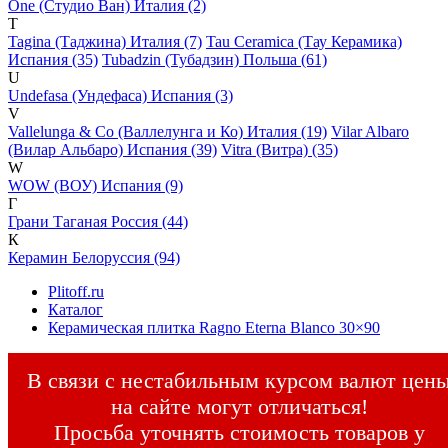
One (Студио Ван) Италия (2)
T
Tagina (Таджина) Италия (7)
Tau Ceramica (Тау Керамика)
Испания (35)
Tubadzin (Тубадзин) Польша (61)
U
Undefasa (Ундефаса) Испания (3)
V
Vallelunga & Co (Валлелунга и Ко) Италия (19)
Vilar Albaro
(Вилар Альбаро) Испания (39)
Vitra (Витра) (35)
W
WOW (ВОУ) Испания (9)
Г
Грани Таганая Россия (44)
К
Керамин Белоруссия (94)
Plitoff.ru
Каталог
Керамическая плитка Ragno Eterna Blanco 30×90
В связи с нестабильным курсом валют цен
на сайте могут отличаться!
Просьба уточнять стоимость товаров у