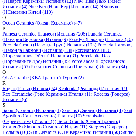
(Наварти Керамика) Испания (12)
New Tiles (Нью Тилес)
Испания (4)
Nice Ker (Найс Кер) Испания (14)
NSmosaic
(НСмозаик) Китай (110)
O
Ocean Ceramics (Океан Керамикс) (47)
P
Pamesa Ceramica (Памеса) Испания (206)
Panaria Ceramica
(Панария Керамика) Италия (9)
Paradyz (Парадиз) Польша (26)
Peronda Group (Перонда Груп) Испания (193)
Peronda Harmony
(Перонда Гармони) Испания (138)
Porcelanicos HDC
(Порселаникос Эйчти) Испания (31)
Porcelanite Dos
(Порселаните Дос) Испания (35)
Porcelanosa (Порселаноса)
Испания (55)
Prissmacer Ceramica (Присмакер) Испания (34)
Q
QUA Granite (КВА Граните) Турция (2)
R
Ragno (Раньо) Италия (74)
Realonda (Реалонда) Испания (69)
Rex Ceramiche (Рэкс Керамика) Италия (11)
Rocersa (Рокерса)
Испания (6)
S
Saloni (Салони) Испания (3)
Sanchis (Санчис) Испания (4)
Sant
Agostino (Сант Агостино) Италия (10)
Serenissima
(Серениссима) Италия (4)
Seron Granito (Серон Гранито)
Индия (6)
Simpolo (Симполо) Индия (11)
Stargres (Старгрес)
Польша (10)
STn Ceramica (СТн Керамика) Испания (50)
Studio