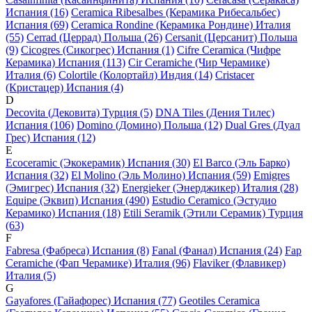
Испания (16)
Ceramica Ribesalbes (Керамика Рибесальбес)
Испания (69)
Ceramica Rondine (Керамика Рондине) Италия
(55)
Cerrad (Церрад) Польша (26)
Cersanit (Церсанит) Польша
(9)
Cicogres (Сикогрес) Испания (1)
Cifre Ceramica (Чифре
Керамика) Испания (113)
Cir Ceramiche (Чир Черамике)
Италия (6)
Colortile (Колортайл) Индия (14)
Cristacer
(Кристацер) Испания (4)
D
Decovita (Дековита) Турция (5)
DNA Tiles (Дения Тилес)
Испания (106)
Domino (Домино) Польша (12)
Dual Gres (Дуал
Грес) Испания (12)
E
Ecoceramic (Экокерамик) Испания (30)
El Barco (Эль Барко)
Испания (32)
El Molino (Эль Молино) Испания (59)
Emigres
(Эмигрес) Испания (32)
Energieker (Энерджикер) Италия (28)
Equipe (Эквип) Испания (490)
Estudio Ceramico (Эстудио
Керамико) Испания (18)
Etili Seramik (Этили Серамик) Турция
(63)
F
Fabresa (Фабреса) Испания (8)
Fanal (Фанал) Испания (24)
Fap
Ceramiche (Фап Черамике) Италия (96)
Flaviker (Флавикер)
Италия (5)
G
Gayafores (Гайафорес) Испания (77)
Geotiles Ceramica