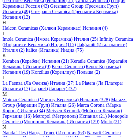
(Геотилес Керамика) Испания (55)
Gracia Ceramica (Грация
Керамика) Россия (43)
Gresmanc Group (Гресманк Груп)
Испания (49)
Grespania Ceramica (Греспания Керамика)
Испания (13)
H
Halcon Ceramicas (Халкон Керамикас) Испания (4)
I
Imola Ceramica (Имола Керамика) Италия (25)
Infinity Ceramica
(Инфинити Керамика) Индия (115)
Italgraniti (Италгранити)
Италия (2)
Italica (Италика) Индия (75)
K
Keraben (Керабен) Испания (21)
Keratile Ceramica (Кератайл
Керамика) Испания (9)
Keros Ceramica (Керос Керамика)
Испания (19)
Korzilius (Корзилиус) Польша (2)
L
La Faenza (Ла Фаенза) Италия (27)
La Platera (Ла Платера)
Испания (17)
Laparet (Лапарет) (32)
M
Mainzu Ceramica (Маинзу Керамика) Испания (328)
Marazzi
Group (Марацци Груп) Италия (26)
Marca Corona (Марка
Корона) Италия (34)
Meissen Keramik (Мейсcен Керамик)
Германия (16)
Metropol (Метрополь) Испания (21)
Monopole
Ceramica (Монополь Керамика) Испания (129)
Motto (21)
N
Nanda Tiles (Нанда Тилес) Испания (63)
Navarti Ceramica