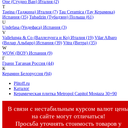
One (Студио Ван) Италия (2)
T
Tagina (Таджина) Италия (7)
Tau Ceramica (Тау Керамика)
Испания (35)
Tubadzin (Тубадзин) Польша (61)
U
Undefasa (Ундефаса) Испания (3)
V
Vallelunga & Co (Валлелунга и Ко) Италия (19)
Vilar Albaro
(Вилар Альбаро) Испания (39)
Vitra (Витра) (35)
W
WOW (ВОУ) Испания (9)
Г
Грани Таганая Россия (44)
К
Керамин Белоруссия (94)
Plitoff.ru
Каталог
Керамическая плитка Metropol Capitol Mostaza 30×90
В связи с нестабильным курсом валют цен
на сайте могут отличаться!
Просьба уточнять стоимость товаров у