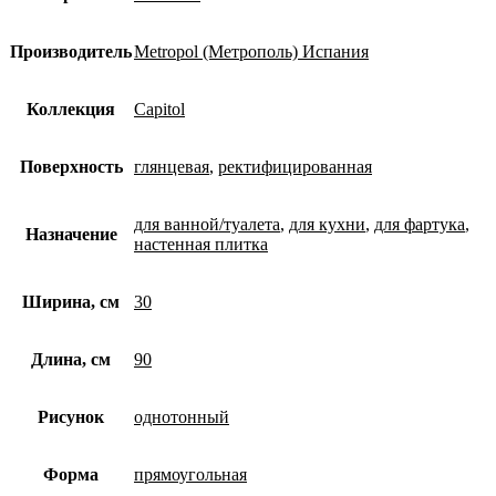
Производитель
Metropol (Метрополь) Испания
Коллекция
Capitol
Поверхность
глянцевая
,
ректифицированная
для ванной/туалета
,
для кухни
,
для фартука
,
Назначение
настенная плитка
Ширина, см
30
Длина, см
90
Рисунок
однотонный
Форма
прямоугольная