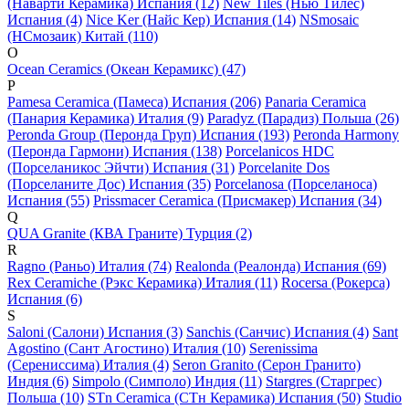
(Наварти Керамика) Испания (12)
New Tiles (Нью Тилес)
Испания (4)
Nice Ker (Найс Кер) Испания (14)
NSmosaic
(НСмозаик) Китай (110)
O
Ocean Ceramics (Океан Керамикс) (47)
P
Pamesa Ceramica (Памеса) Испания (206)
Panaria Ceramica
(Панария Керамика) Италия (9)
Paradyz (Парадиз) Польша (26)
Peronda Group (Перонда Груп) Испания (193)
Peronda Harmony
(Перонда Гармони) Испания (138)
Porcelanicos HDC
(Порселаникос Эйчти) Испания (31)
Porcelanite Dos
(Порселаните Дос) Испания (35)
Porcelanosa (Порселаноса)
Испания (55)
Prissmacer Ceramica (Присмакер) Испания (34)
Q
QUA Granite (КВА Граните) Турция (2)
R
Ragno (Раньо) Италия (74)
Realonda (Реалонда) Испания (69)
Rex Ceramiche (Рэкс Керамика) Италия (11)
Rocersa (Рокерса)
Испания (6)
S
Saloni (Салони) Испания (3)
Sanchis (Санчис) Испания (4)
Sant
Agostino (Сант Агостино) Италия (10)
Serenissima
(Серениссима) Италия (4)
Seron Granito (Серон Гранито)
Индия (6)
Simpolo (Симполо) Индия (11)
Stargres (Старгрес)
Польша (10)
STn Ceramica (СТн Керамика) Испания (50)
Studio