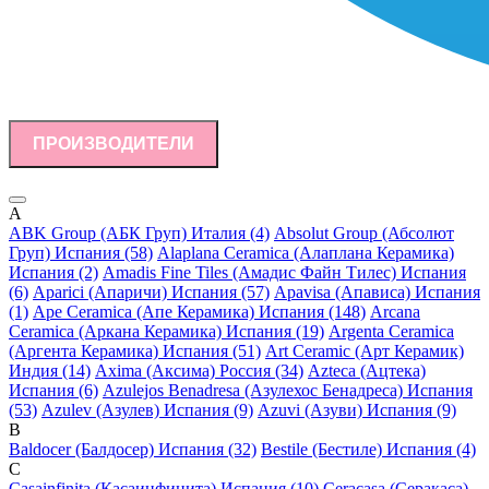
ПРОИЗВОДИТЕЛИ
A
ABK Group (АБК Груп) Италия (4)
Absolut Group (Абсолют
Груп) Испания (58)
Alaplana Ceramica (Алаплана Керамика)
Испания (2)
Amadis Fine Tiles (Амадис Файн Тилес) Испания
(6)
Aparici (Апаричи) Испания (57)
Apavisa (Апависа) Испания
(1)
Ape Ceramica (Апе Керамика) Испания (148)
Arcana
Ceramica (Аркана Керамика) Испания (19)
Argenta Ceramica
(Аргента Керамика) Испания (51)
Art Ceramic (Арт Керамик)
Индия (14)
Axima (Аксима) Россия (34)
Azteca (Ацтека)
Испания (6)
Azulejos Benadresa (Азулехос Бенадреса) Испания
(53)
Azulev (Азулев) Испания (9)
Azuvi (Азуви) Испания (9)
B
Baldocer (Балдосер) Испания (32)
Bestile (Бестиле) Испания (4)
C
Casainfinita (Касаинфинита) Испания (10)
Ceracasa (Серакаса)