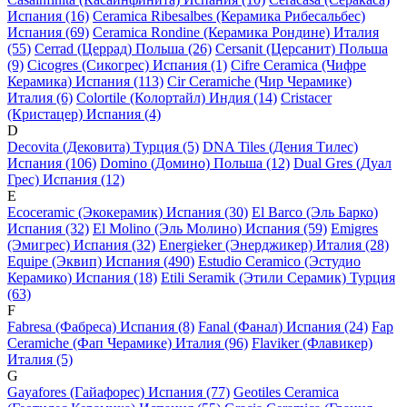
Испания (16)
Ceramica Ribesalbes (Керамика Рибесальбес)
Испания (69)
Ceramica Rondine (Керамика Рондине) Италия
(55)
Cerrad (Церрад) Польша (26)
Cersanit (Церсанит) Польша
(9)
Cicogres (Сикогрес) Испания (1)
Cifre Ceramica (Чифре
Керамика) Испания (113)
Cir Ceramiche (Чир Черамике)
Италия (6)
Colortile (Колортайл) Индия (14)
Cristacer
(Кристацер) Испания (4)
D
Decovita (Дековита) Турция (5)
DNA Tiles (Дения Тилес)
Испания (106)
Domino (Домино) Польша (12)
Dual Gres (Дуал
Грес) Испания (12)
E
Ecoceramic (Экокерамик) Испания (30)
El Barco (Эль Барко)
Испания (32)
El Molino (Эль Молино) Испания (59)
Emigres
(Эмигрес) Испания (32)
Energieker (Энерджикер) Италия (28)
Equipe (Эквип) Испания (490)
Estudio Ceramico (Эстудио
Керамико) Испания (18)
Etili Seramik (Этили Серамик) Турция
(63)
F
Fabresa (Фабреса) Испания (8)
Fanal (Фанал) Испания (24)
Fap
Ceramiche (Фап Черамике) Италия (96)
Flaviker (Флавикер)
Италия (5)
G
Gayafores (Гайафорес) Испания (77)
Geotiles Ceramica