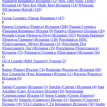
(Наварти Керамика) Испания (12)
New Tiles (Нью Тилес)
Испания (4)
Nice Ker (Найс Кер) Испания (14)
NSmosaic
(НСмозаик) Китай (110)
O
Ocean Ceramics (Океан Керамикс) (47)
P
Pamesa Ceramica (Памеса) Испания (206)
Panaria Ceramica
(Панария Керамика) Италия (9)
Paradyz (Парадиз) Польша (26)
Peronda Group (Перонда Груп) Испания (193)
Peronda Harmony
(Перонда Гармони) Испания (138)
Porcelanicos HDC
(Порселаникос Эйчти) Испания (31)
Porcelanite Dos
(Порселаните Дос) Испания (35)
Porcelanosa (Порселаноса)
Испания (55)
Prissmacer Ceramica (Присмакер) Испания (34)
Q
QUA Granite (КВА Граните) Турция (2)
R
Ragno (Раньо) Италия (74)
Realonda (Реалонда) Испания (69)
Rex Ceramiche (Рэкс Керамика) Италия (11)
Rocersa (Рокерса)
Испания (6)
S
Saloni (Салони) Испания (3)
Sanchis (Санчис) Испания (4)
Sant
Agostino (Сант Агостино) Италия (10)
Serenissima
(Серениссима) Италия (4)
Seron Granito (Серон Гранито)
Индия (6)
Simpolo (Симполо) Индия (11)
Stargres (Старгрес)
Польша (10)
STn Ceramica (СТн Керамика) Испания (50)
Studio