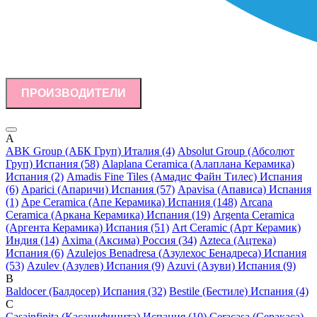
ПРОИЗВОДИТЕЛИ
A
ABK Group (АБК Груп) Италия (4)
Absolut Group (Абсолют
Груп) Испания (58)
Alaplana Ceramica (Алаплана Керамика)
Испания (2)
Amadis Fine Tiles (Амадис Файн Тилес) Испания
(6)
Aparici (Апаричи) Испания (57)
Apavisa (Апависа) Испания
(1)
Ape Ceramica (Апе Керамика) Испания (148)
Arcana
Ceramica (Аркана Керамика) Испания (19)
Argenta Ceramica
(Аргента Керамика) Испания (51)
Art Ceramic (Арт Керамик)
Индия (14)
Axima (Аксима) Россия (34)
Azteca (Ацтека)
Испания (6)
Azulejos Benadresa (Азулехос Бенадреса) Испания
(53)
Azulev (Азулев) Испания (9)
Azuvi (Азуви) Испания (9)
B
Baldocer (Балдосер) Испания (32)
Bestile (Бестиле) Испания (4)
C
Casainfinita (Касаинфинита) Испания (10)
Ceracasa (Серакаса)