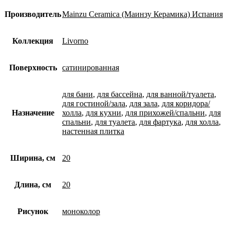
Производитель
Mainzu Ceramica (Маинзу Керамика) Испания
Коллекция
Livorno
Поверхность
сатинированная
для бани
,
для бассейна
,
для ванной/туалета
,
для гостиной/зала
,
для зала
,
для коридора/
Назначение
холла
,
для кухни
,
для прихожей/спальни
,
для
спальни
,
для туалета
,
для фартука
,
для холла
,
настенная плитка
Ширина, см
20
Длина, см
20
Рисунок
моноколор