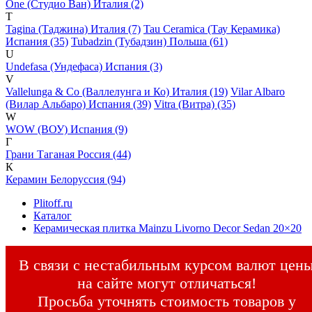
One (Студио Ван) Италия (2)
T
Tagina (Таджина) Италия (7)
Tau Ceramica (Тау Керамика)
Испания (35)
Tubadzin (Тубадзин) Польша (61)
U
Undefasa (Ундефаса) Испания (3)
V
Vallelunga & Co (Валлелунга и Ко) Италия (19)
Vilar Albaro
(Вилар Альбаро) Испания (39)
Vitra (Витра) (35)
W
WOW (ВОУ) Испания (9)
Г
Грани Таганая Россия (44)
К
Керамин Белоруссия (94)
Plitoff.ru
Каталог
Керамическая плитка Mainzu Livorno Decor Sedan 20×20
В связи с нестабильным курсом валют цен
на сайте могут отличаться!
Просьба уточнять стоимость товаров у