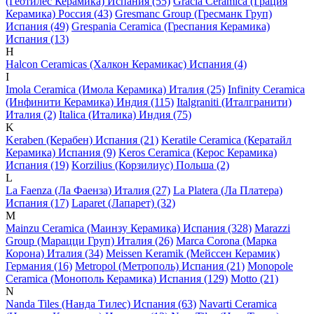
(Геотилес Керамика) Испания (55)
Gracia Ceramica (Грация
Керамика) Россия (43)
Gresmanc Group (Гресманк Груп)
Испания (49)
Grespania Ceramica (Греспания Керамика)
Испания (13)
H
Halcon Ceramicas (Халкон Керамикас) Испания (4)
I
Imola Ceramica (Имола Керамика) Италия (25)
Infinity Ceramica
(Инфинити Керамика) Индия (115)
Italgraniti (Италгранити)
Италия (2)
Italica (Италика) Индия (75)
K
Keraben (Керабен) Испания (21)
Keratile Ceramica (Кератайл
Керамика) Испания (9)
Keros Ceramica (Керос Керамика)
Испания (19)
Korzilius (Корзилиус) Польша (2)
L
La Faenza (Ла Фаенза) Италия (27)
La Platera (Ла Платера)
Испания (17)
Laparet (Лапарет) (32)
M
Mainzu Ceramica (Маинзу Керамика) Испания (328)
Marazzi
Group (Марацци Груп) Италия (26)
Marca Corona (Марка
Корона) Италия (34)
Meissen Keramik (Мейсcен Керамик)
Германия (16)
Metropol (Метрополь) Испания (21)
Monopole
Ceramica (Монополь Керамика) Испания (129)
Motto (21)
N
Nanda Tiles (Нанда Тилес) Испания (63)
Navarti Ceramica