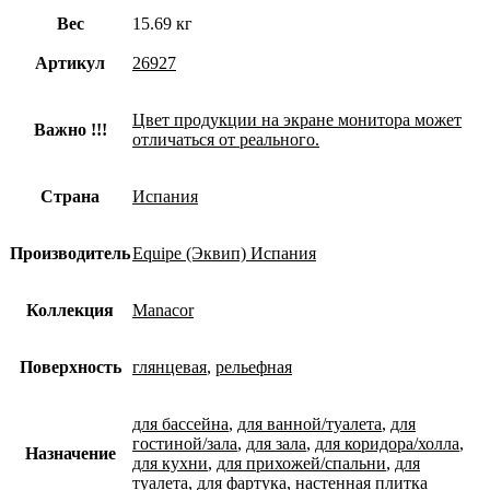
Вес
15.69 кг
Артикул
26927
Цвет продукции на экране монитора может
Важно !!!
отличаться от реального.
Страна
Испания
Производитель
Equipe (Эквип) Испания
Коллекция
Manacor
Поверхность
глянцевая
,
рельефная
для бассейна
,
для ванной/туалета
,
для
гостиной/зала
,
для зала
,
для коридора/холла
,
Назначение
для кухни
,
для прихожей/спальни
,
для
туалета
,
для фартука
,
настенная плитка