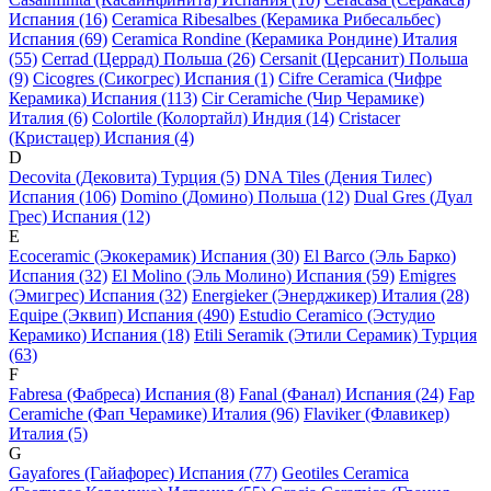
Испания (16)
Ceramica Ribesalbes (Керамика Рибесальбес)
Испания (69)
Ceramica Rondine (Керамика Рондине) Италия
(55)
Cerrad (Церрад) Польша (26)
Cersanit (Церсанит) Польша
(9)
Cicogres (Сикогрес) Испания (1)
Cifre Ceramica (Чифре
Керамика) Испания (113)
Cir Ceramiche (Чир Черамике)
Италия (6)
Colortile (Колортайл) Индия (14)
Cristacer
(Кристацер) Испания (4)
D
Decovita (Дековита) Турция (5)
DNA Tiles (Дения Тилес)
Испания (106)
Domino (Домино) Польша (12)
Dual Gres (Дуал
Грес) Испания (12)
E
Ecoceramic (Экокерамик) Испания (30)
El Barco (Эль Барко)
Испания (32)
El Molino (Эль Молино) Испания (59)
Emigres
(Эмигрес) Испания (32)
Energieker (Энерджикер) Италия (28)
Equipe (Эквип) Испания (490)
Estudio Ceramico (Эстудио
Керамико) Испания (18)
Etili Seramik (Этили Серамик) Турция
(63)
F
Fabresa (Фабреса) Испания (8)
Fanal (Фанал) Испания (24)
Fap
Ceramiche (Фап Черамике) Италия (96)
Flaviker (Флавикер)
Италия (5)
G
Gayafores (Гайафорес) Испания (77)
Geotiles Ceramica