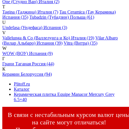
One (Студио Ван) Италия (2)
T
Tagina (Таджина) Италия (7)
Tau Ceramica (Тау Керамика)
Испания (35)
Tubadzin (Тубадзин) Польша (61)
U
Undefasa (Ундефаса) Испания (3)
V
Vallelunga & Co (Валлелунга и Ко) Италия (19)
Vilar Albaro
(Вилар Альбаро) Испания (39)
Vitra (Витра) (35)
W
WOW (ВОУ) Испания (9)
Г
Грани Таганая Россия (44)
К
Керамин Белоруссия (94)
Plitoff.ru
Каталог
Керамическая плитка Equipe Manacor Mercury Grey
6.5×40
В связи с нестабильным курсом валют цен
на сайте могут отличаться!