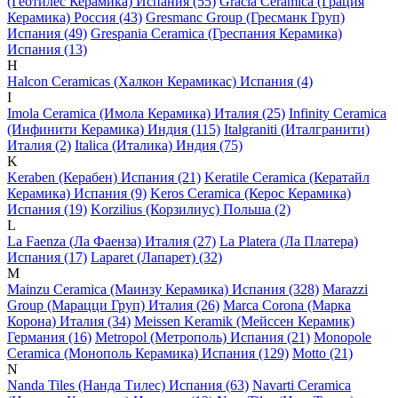
(Геотилес Керамика) Испания (55)
Gracia Ceramica (Грация
Керамика) Россия (43)
Gresmanc Group (Гресманк Груп)
Испания (49)
Grespania Ceramica (Греспания Керамика)
Испания (13)
H
Halcon Ceramicas (Халкон Керамикас) Испания (4)
I
Imola Ceramica (Имола Керамика) Италия (25)
Infinity Ceramica
(Инфинити Керамика) Индия (115)
Italgraniti (Италгранити)
Италия (2)
Italica (Италика) Индия (75)
K
Keraben (Керабен) Испания (21)
Keratile Ceramica (Кератайл
Керамика) Испания (9)
Keros Ceramica (Керос Керамика)
Испания (19)
Korzilius (Корзилиус) Польша (2)
L
La Faenza (Ла Фаенза) Италия (27)
La Platera (Ла Платера)
Испания (17)
Laparet (Лапарет) (32)
M
Mainzu Ceramica (Маинзу Керамика) Испания (328)
Marazzi
Group (Марацци Груп) Италия (26)
Marca Corona (Марка
Корона) Италия (34)
Meissen Keramik (Мейсcен Керамик)
Германия (16)
Metropol (Метрополь) Испания (21)
Monopole
Ceramica (Монополь Керамика) Испания (129)
Motto (21)
N
Nanda Tiles (Нанда Тилес) Испания (63)
Navarti Ceramica