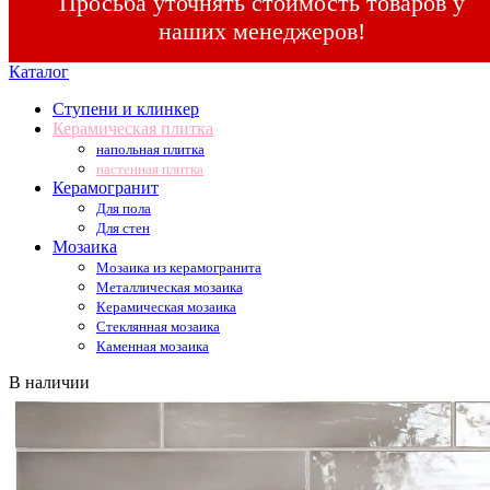
Просьба уточнять стоимость товаров у
наших менеджеров!
Каталог
Ступени и клинкер
Керамическая плитка
напольная плитка
настенная плитка
Керамогранит
Для пола
Для стен
Мозаика
Мозаика из керамогранита
Металлическая мозаика
Керамическая мозаика
Стеклянная мозаика
Каменная мозаика
В наличии