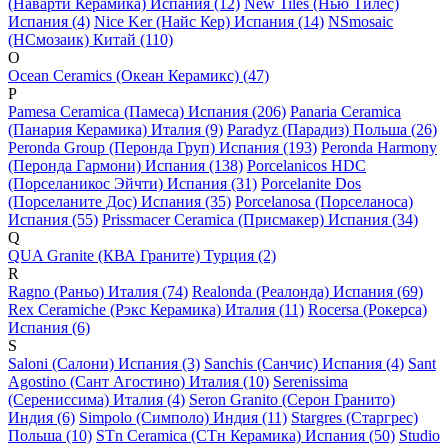
(Наварти Керамика) Испания (12)
New Tiles (Нью Тилес)
Испания (4)
Nice Ker (Найс Кер) Испания (14)
NSmosaic
(НСмозаик) Китай (110)
O
Ocean Ceramics (Океан Керамикс) (47)
P
Pamesa Ceramica (Памеса) Испания (206)
Panaria Ceramica
(Панария Керамика) Италия (9)
Paradyz (Парадиз) Польша (26)
Peronda Group (Перонда Груп) Испания (193)
Peronda Harmony
(Перонда Гармони) Испания (138)
Porcelanicos HDC
(Порселаникос Эйчти) Испания (31)
Porcelanite Dos
(Порселаните Дос) Испания (35)
Porcelanosa (Порселаноса)
Испания (55)
Prissmacer Ceramica (Присмакер) Испания (34)
Q
QUA Granite (КВА Граните) Турция (2)
R
Ragno (Раньо) Италия (74)
Realonda (Реалонда) Испания (69)
Rex Ceramiche (Рэкс Керамика) Италия (11)
Rocersa (Рокерса)
Испания (6)
S
Saloni (Салони) Испания (3)
Sanchis (Санчис) Испания (4)
Sant
Agostino (Сант Агостино) Италия (10)
Serenissima
(Серениссима) Италия (4)
Seron Granito (Серон Гранито)
Индия (6)
Simpolo (Симполо) Индия (11)
Stargres (Старгрес)
Польша (10)
STn Ceramica (СТн Керамика) Испания (50)
Studio