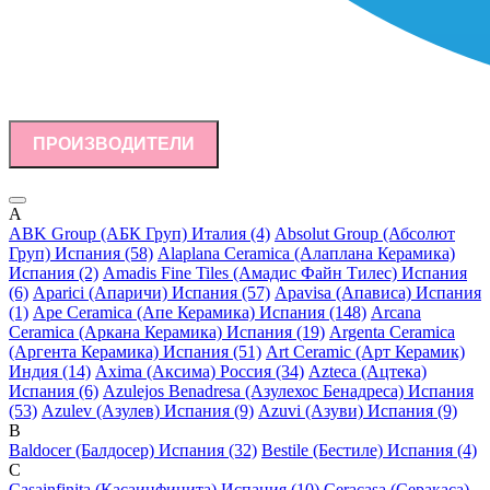
ПРОИЗВОДИТЕЛИ
A
ABK Group (АБК Груп) Италия (4)
Absolut Group (Абсолют
Груп) Испания (58)
Alaplana Ceramica (Алаплана Керамика)
Испания (2)
Amadis Fine Tiles (Амадис Файн Тилес) Испания
(6)
Aparici (Апаричи) Испания (57)
Apavisa (Апависа) Испания
(1)
Ape Ceramica (Апе Керамика) Испания (148)
Arcana
Ceramica (Аркана Керамика) Испания (19)
Argenta Ceramica
(Аргента Керамика) Испания (51)
Art Ceramic (Арт Керамик)
Индия (14)
Axima (Аксима) Россия (34)
Azteca (Ацтека)
Испания (6)
Azulejos Benadresa (Азулехос Бенадреса) Испания
(53)
Azulev (Азулев) Испания (9)
Azuvi (Азуви) Испания (9)
B
Baldocer (Балдосер) Испания (32)
Bestile (Бестиле) Испания (4)
C
Casainfinita (Касаинфинита) Испания (10)
Ceracasa (Серакаса)