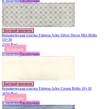
В наличии
Распродажа
Быстрый просмотр
Керамическая плитка Fabresa Arles Silver Decor Mix Brillo
10×30
2500 ₽/м²
В корзину
В наличии
Распродажа
Быстрый просмотр
Керамическая плитка Fabresa Arles Cream Brillo 10×30
3650 ₽/м²
В корзину
В наличии
Распродажа