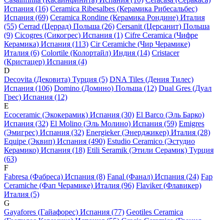
Испания (16)
Ceramica Ribesalbes (Керамика Рибесальбес)
Испания (69)
Ceramica Rondine (Керамика Рондине) Италия
(55)
Cerrad (Церрад) Польша (26)
Cersanit (Церсанит) Польша
(9)
Cicogres (Сикогрес) Испания (1)
Cifre Ceramica (Чифре
Керамика) Испания (113)
Cir Ceramiche (Чир Черамике)
Италия (6)
Colortile (Колортайл) Индия (14)
Cristacer
(Кристацер) Испания (4)
D
Decovita (Дековита) Турция (5)
DNA Tiles (Дения Тилес)
Испания (106)
Domino (Домино) Польша (12)
Dual Gres (Дуал
Грес) Испания (12)
E
Ecoceramic (Экокерамик) Испания (30)
El Barco (Эль Барко)
Испания (32)
El Molino (Эль Молино) Испания (59)
Emigres
(Эмигрес) Испания (32)
Energieker (Энерджикер) Италия (28)
Equipe (Эквип) Испания (490)
Estudio Ceramico (Эстудио
Керамико) Испания (18)
Etili Seramik (Этили Серамик) Турция
(63)
F
Fabresa (Фабреса) Испания (8)
Fanal (Фанал) Испания (24)
Fap
Ceramiche (Фап Черамике) Италия (96)
Flaviker (Флавикер)
Италия (5)
G
Gayafores (Гайафорес) Испания (77)
Geotiles Ceramica