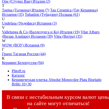
One (Студио Ван) Италия (2)
T
Tagina (Таджина) Италия (7)
Tau Ceramica (Тау Керамика)
Испания (35)
Tubadzin (Тубадзин) Польша (61)
U
Undefasa (Ундефаса) Испания (3)
V
Vallelunga & Co (Валлелунга и Ко) Италия (19)
Vilar Albaro
(Вилар Альбаро) Испания (39)
Vitra (Витра) (35)
W
WOW (ВОУ) Испания (9)
Г
Грани Таганая Россия (44)
К
Керамин Белоруссия (94)
Plitoff.ru
Каталог
Керамическая плитка Absolut Monocolor Plata Biselado
Brillo 10×30
В связи с нестабильным курсом валют цен
на сайте могут отличаться!