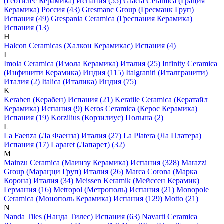
(Геотилес Керамика) Испания (55)
Gracia Ceramica (Грация
Керамика) Россия (43)
Gresmanc Group (Гресманк Груп)
Испания (49)
Grespania Ceramica (Греспания Керамика)
Испания (13)
H
Halcon Ceramicas (Халкон Керамикас) Испания (4)
I
Imola Ceramica (Имола Керамика) Италия (25)
Infinity Ceramica
(Инфинити Керамика) Индия (115)
Italgraniti (Италгранити)
Италия (2)
Italica (Италика) Индия (75)
K
Keraben (Керабен) Испания (21)
Keratile Ceramica (Кератайл
Керамика) Испания (9)
Keros Ceramica (Керос Керамика)
Испания (19)
Korzilius (Корзилиус) Польша (2)
L
La Faenza (Ла Фаенза) Италия (27)
La Platera (Ла Платера)
Испания (17)
Laparet (Лапарет) (32)
M
Mainzu Ceramica (Маинзу Керамика) Испания (328)
Marazzi
Group (Марацци Груп) Италия (26)
Marca Corona (Марка
Корона) Италия (34)
Meissen Keramik (Мейсcен Керамик)
Германия (16)
Metropol (Метрополь) Испания (21)
Monopole
Ceramica (Монополь Керамика) Испания (129)
Motto (21)
N
Nanda Tiles (Нанда Тилес) Испания (63)
Navarti Ceramica