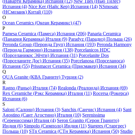
(Наварти Керамика) Испания (12)
New Tiles (Нью Тилес)
Испания (4)
Nice Ker (Найс Кер) Испания (14)
NSmosaic
(НСмозаик) Китай (110)
O
Ocean Ceramics (Океан Керамикс) (47)
P
Pamesa Ceramica (Памеса) Испания (206)
Panaria Ceramica
(Панария Керамика) Италия (9)
Paradyz (Парадиз) Польша (26)
Peronda Group (Перонда Груп) Испания (193)
Peronda Harmony
(Перонда Гармони) Испания (138)
Porcelanicos HDC
(Порселаникос Эйчти) Испания (31)
Porcelanite Dos
(Порселаните Дос) Испания (35)
Porcelanosa (Порселаноса)
Испания (55)
Prissmacer Ceramica (Присмакер) Испания (34)
Q
QUA Granite (КВА Граните) Турция (2)
R
Ragno (Раньо) Италия (74)
Realonda (Реалонда) Испания (69)
Rex Ceramiche (Рэкс Керамика) Италия (11)
Rocersa (Рокерса)
Испания (6)
S
Saloni (Салони) Испания (3)
Sanchis (Санчис) Испания (4)
Sant
Agostino (Сант Агостино) Италия (10)
Serenissima
(Серениссима) Италия (4)
Seron Granito (Серон Гранито)
Индия (6)
Simpolo (Симполо) Индия (11)
Stargres (Старгрес)
Польша (10)
STn Ceramica (СТн Керамика) Испания (50)
Studio