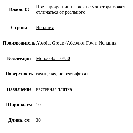
Цвет продукции на экране монитора может
Важно !!!
отличаться от реального.
Страна
Испания
Производитель
Absolut Group (Абсолют Груп) Испания
Коллекция
Monocolor 10×30
Поверхность
глянцевая
,
не ректификат
Назначение
настенная плитка
Ширина, см
10
Длина, см
30