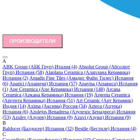
ПРОИЗВОДИТЕЛИ
A
ABK Group (АБК Груп) Италия (4)
Absolut Group (Абсолют
Груп) Испания (58)
Alaplana Ceramica (Алаплана Керамика)
Испания (2)
Amadis Fine Tiles (Амадис Файн Тилес) Испания
(6)
Aparici (Апаричи) Испания (57)
Apavisa (Апависа) Испания
(1)
Ape Ceramica (Апе Керамика) Испания (148)
Arcana
Ceramica (Аркана Керамика) Испания (19)
Argenta Ceramica
(Аргента Керамика) Испания (51)
Art Ceramic (Арт Керамик)
Индия (14)
Axima (Аксима) Россия (34)
Azteca (Ацтека)
Испания (6)
Azulejos Benadresa (Азулехос Бенадреса) Испания
(53)
Azulev (Азулев) Испания (9)
Azuvi (Азуви) Испания (9)
B
Baldocer (Балдосер) Испания (32)
Bestile (Бестиле) Испания (4)
C
Casainfinita (Касаинфинита) Испания (10)
Ceracasa (Серакаса)