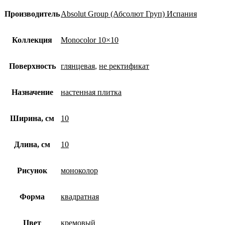
Производитель
Absolut Group (Абсолют Груп) Испания
Коллекция
Monocolor 10×10
Поверхность
глянцевая
,
не ректификат
Назначение
настенная плитка
Ширина, см
10
Длина, см
10
Рисунок
моноколор
Форма
квадратная
Цвет
кремовый