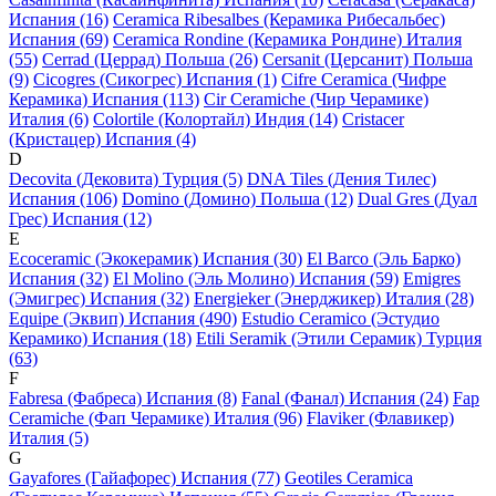
Испания (16)
Ceramica Ribesalbes (Керамика Рибесальбес)
Испания (69)
Ceramica Rondine (Керамика Рондине) Италия
(55)
Cerrad (Церрад) Польша (26)
Cersanit (Церсанит) Польша
(9)
Cicogres (Сикогрес) Испания (1)
Cifre Ceramica (Чифре
Керамика) Испания (113)
Cir Ceramiche (Чир Черамике)
Италия (6)
Colortile (Колортайл) Индия (14)
Cristacer
(Кристацер) Испания (4)
D
Decovita (Дековита) Турция (5)
DNA Tiles (Дения Тилес)
Испания (106)
Domino (Домино) Польша (12)
Dual Gres (Дуал
Грес) Испания (12)
E
Ecoceramic (Экокерамик) Испания (30)
El Barco (Эль Барко)
Испания (32)
El Molino (Эль Молино) Испания (59)
Emigres
(Эмигрес) Испания (32)
Energieker (Энерджикер) Италия (28)
Equipe (Эквип) Испания (490)
Estudio Ceramico (Эстудио
Керамико) Испания (18)
Etili Seramik (Этили Серамик) Турция
(63)
F
Fabresa (Фабреса) Испания (8)
Fanal (Фанал) Испания (24)
Fap
Ceramiche (Фап Черамике) Италия (96)
Flaviker (Флавикер)
Италия (5)
G
Gayafores (Гайафорес) Испания (77)
Geotiles Ceramica