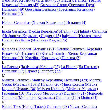
(Геотилес Керамика) Испания (55)
Gracia Ceramica (Грация
Керамика) Россия (43)
Gresmanc Group (Гресманк Груп)
Испания (49)
Grespania Ceramica (Греспания Керамика)
Испания (13)
H
Halcon Ceramicas (Халкон Керамикас) Испания (4)
I
Imola Ceramica (Имола Керамика) Италия (25)
Infinity Ceramica
(Инфинити Керамика) Индия (115)
Italgraniti (Италгранити)
Италия (2)
Italica (Италика) Индия (75)
K
Keraben (Керабен) Испания (21)
Keratile Ceramica (Кератайл
Керамика) Испания (9)
Keros Ceramica (Керос Керамика)
Испания (19)
Korzilius (Корзилиус) Польша (2)
L
La Faenza (Ла Фаенза) Италия (27)
La Platera (Ла Платера)
Испания (17)
Laparet (Лапарет) (32)
M
Mainzu Ceramica (Маинзу Керамика) Испания (328)
Marazzi
Group (Марацци Груп) Италия (26)
Marca Corona (Марка
Корона) Италия (34)
Meissen Keramik (Мейсcен Керамик)
Германия (16)
Metropol (Метрополь) Испания (21)
Monopole
Ceramica (Монополь Керамика) Испания (129)
Motto (21)
N
Nanda Tiles (Нанда Тилес) Испания (63)
Navarti Ceramica