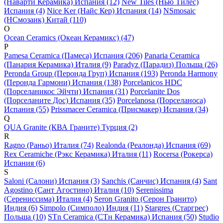
(Наварти Керамика) Испания (12)
New Tiles (Нью Тилес)
Испания (4)
Nice Ker (Найс Кер) Испания (14)
NSmosaic
(НСмозаик) Китай (110)
O
Ocean Ceramics (Океан Керамикс) (47)
P
Pamesa Ceramica (Памеса) Испания (206)
Panaria Ceramica
(Панария Керамика) Италия (9)
Paradyz (Парадиз) Польша (26)
Peronda Group (Перонда Груп) Испания (193)
Peronda Harmony
(Перонда Гармони) Испания (138)
Porcelanicos HDC
(Порселаникос Эйчти) Испания (31)
Porcelanite Dos
(Порселаните Дос) Испания (35)
Porcelanosa (Порселаноса)
Испания (55)
Prissmacer Ceramica (Присмакер) Испания (34)
Q
QUA Granite (КВА Граните) Турция (2)
R
Ragno (Раньо) Италия (74)
Realonda (Реалонда) Испания (69)
Rex Ceramiche (Рэкс Керамика) Италия (11)
Rocersa (Рокерса)
Испания (6)
S
Saloni (Салони) Испания (3)
Sanchis (Санчис) Испания (4)
Sant
Agostino (Сант Агостино) Италия (10)
Serenissima
(Серениссима) Италия (4)
Seron Granito (Серон Гранито)
Индия (6)
Simpolo (Симполо) Индия (11)
Stargres (Старгрес)
Польша (10)
STn Ceramica (СТн Керамика) Испания (50)
Studio