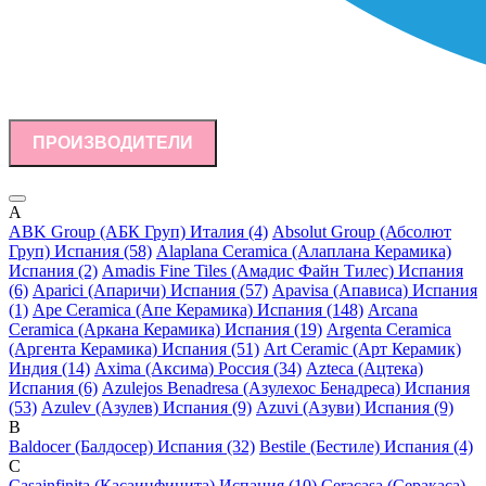
ПРОИЗВОДИТЕЛИ
A
ABK Group (АБК Груп) Италия (4)
Absolut Group (Абсолют
Груп) Испания (58)
Alaplana Ceramica (Алаплана Керамика)
Испания (2)
Amadis Fine Tiles (Амадис Файн Тилес) Испания
(6)
Aparici (Апаричи) Испания (57)
Apavisa (Апависа) Испания
(1)
Ape Ceramica (Апе Керамика) Испания (148)
Arcana
Ceramica (Аркана Керамика) Испания (19)
Argenta Ceramica
(Аргента Керамика) Испания (51)
Art Ceramic (Арт Керамик)
Индия (14)
Axima (Аксима) Россия (34)
Azteca (Ацтека)
Испания (6)
Azulejos Benadresa (Азулехос Бенадреса) Испания
(53)
Azulev (Азулев) Испания (9)
Azuvi (Азуви) Испания (9)
B
Baldocer (Балдосер) Испания (32)
Bestile (Бестиле) Испания (4)
C
Casainfinita (Касаинфинита) Испания (10)
Ceracasa (Серакаса)