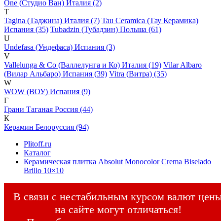
One (Студио Ван) Италия (2)
T
Tagina (Таджина) Италия (7)
Tau Ceramica (Тау Керамика)
Испания (35)
Tubadzin (Тубадзин) Польша (61)
U
Undefasa (Ундефаса) Испания (3)
V
Vallelunga & Co (Валлелунга и Ко) Италия (19)
Vilar Albaro
(Вилар Альбаро) Испания (39)
Vitra (Витра) (35)
W
WOW (ВОУ) Испания (9)
Г
Грани Таганая Россия (44)
К
Керамин Белоруссия (94)
Plitoff.ru
Каталог
Керамическая плитка Absolut Monocolor Crema Biselado
Brillo 10×10
В связи с нестабильным курсом валют цен
на сайте могут отличаться!