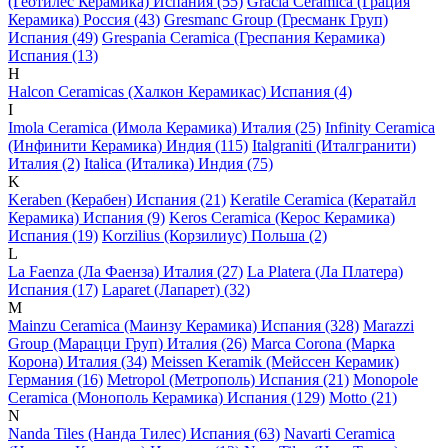
(Геотилес Керамика) Испания (55)
Gracia Ceramica (Грация
Керамика) Россия (43)
Gresmanc Group (Гресманк Груп)
Испания (49)
Grespania Ceramica (Греспания Керамика)
Испания (13)
H
Halcon Ceramicas (Халкон Керамикас) Испания (4)
I
Imola Ceramica (Имола Керамика) Италия (25)
Infinity Ceramica
(Инфинити Керамика) Индия (115)
Italgraniti (Италгранити)
Италия (2)
Italica (Италика) Индия (75)
K
Keraben (Керабен) Испания (21)
Keratile Ceramica (Кератайл
Керамика) Испания (9)
Keros Ceramica (Керос Керамика)
Испания (19)
Korzilius (Корзилиус) Польша (2)
L
La Faenza (Ла Фаенза) Италия (27)
La Platera (Ла Платера)
Испания (17)
Laparet (Лапарет) (32)
M
Mainzu Ceramica (Маинзу Керамика) Испания (328)
Marazzi
Group (Марацци Груп) Италия (26)
Marca Corona (Марка
Корона) Италия (34)
Meissen Keramik (Мейсcен Керамик)
Германия (16)
Metropol (Метрополь) Испания (21)
Monopole
Ceramica (Монополь Керамика) Испания (129)
Motto (21)
N
Nanda Tiles (Нанда Тилес) Испания (63)
Navarti Ceramica