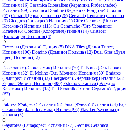
Испания (16)
Ceramica Ribesalbes (Керамика Рибесальбес)
Испания (69)
Ceramica Rondine (Керамика Рондине) Италия
(55)
Cerrad (Церрад) Польша (26)
Cersanit (Церсанит) Польша
(9)
Cicogres (Сикогрес) Испания (1)
Cifre Ceramica (Чифре
Керамика) Испания (113)
Cir Ceramiche (Чир Черамике)
Италия (6)
Colortile (Колортайл) Индия (14)
Cristacer
(Кристацер) Испания (4)
D
Decovita (Дековита) Турция (5)
DNA Tiles (Дения Тилес)
Испания (106)
Domino (Домино) Польша (12)
Dual Gres (Дуал
Грес) Испания (12)
E
Ecoceramic (Экокерамик) Испания (30)
El Barco (Эль Барко)
Испания (32)
El Molino (Эль Молино) Испания (59)
Emigres
(Эмигрес) Испания (32)
Energieker (Энерджикер) Италия (28)
Equipe (Эквип) Испания (490)
Estudio Ceramico (Эстудио
Керамико) Испания (18)
Etili Seramik (Этили Серамик) Турция
(63)
F
Fabresa (Фабреса) Испания (8)
Fanal (Фанал) Испания (24)
Fap
Ceramiche (Фап Черамике) Италия (96)
Flaviker (Флавикер)
Италия (5)
G
Gayafores (Гайафорес) Испания (77)
Geotiles Ceramica