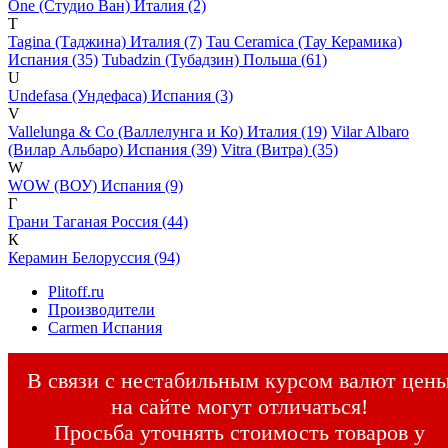
One (Студио Ван) Италия (2)
T
Tagina (Таджина) Италия (7)
Tau Ceramica (Тау Керамика)
Испания (35)
Tubadzin (Тубадзин) Польша (61)
U
Undefasa (Ундефаса) Испания (3)
V
Vallelunga & Co (Валлелунга и Ко) Италия (19)
Vilar Albaro
(Вилар Альбаро) Испания (39)
Vitra (Витра) (35)
W
WOW (ВОУ) Испания (9)
Г
Грани Таганая Россия (44)
К
Керамин Белоруссия (94)
Plitoff.ru
Производители
Carmen Испания
В связи с нестабильным курсом валют цен
на сайте могут отличаться!
Просьба уточнять стоимость товаров у