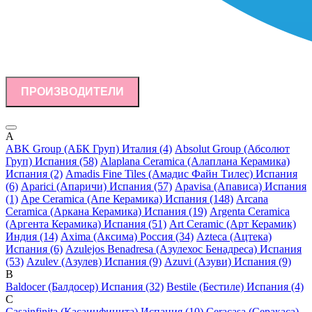
ПРОИЗВОДИТЕЛИ
A
ABK Group (АБК Груп) Италия (4)
Absolut Group (Абсолют
Груп) Испания (58)
Alaplana Ceramica (Алаплана Керамика)
Испания (2)
Amadis Fine Tiles (Амадис Файн Тилес) Испания
(6)
Aparici (Апаричи) Испания (57)
Apavisa (Апависа) Испания
(1)
Ape Ceramica (Апе Керамика) Испания (148)
Arcana
Ceramica (Аркана Керамика) Испания (19)
Argenta Ceramica
(Аргента Керамика) Испания (51)
Art Ceramic (Арт Керамик)
Индия (14)
Axima (Аксима) Россия (34)
Azteca (Ацтека)
Испания (6)
Azulejos Benadresa (Азулехос Бенадреса) Испания
(53)
Azulev (Азулев) Испания (9)
Azuvi (Азуви) Испания (9)
B
Baldocer (Балдосер) Испания (32)
Bestile (Бестиле) Испания (4)
C
Casainfinita (Касаинфинита) Испания (10)
Ceracasa (Серакаса)