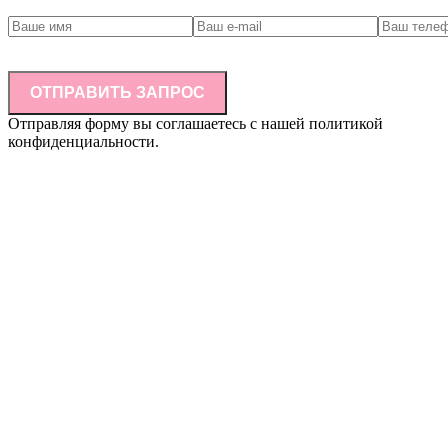
ОТПРАВИТЬ ЗАПРОС
Отправляя форму вы соглашаетесь с нашей политикой
конфиденциальности.
Информация, размещенная на сайте, не является публичной
офертой (ст.437 ГК РФ) и не влечет за собой обязательств по
заключению договора купли-продажи товара по указанным
ценам и в указанном ассортименте. Наличие товара на складе,
окончательная стоимость товара и другие условия купли-
продажи уточняются у представителя компании/
индивидуального предпринимателя. Цвет товара на
фотографиях может отличаться от реального цвета товара.
Указанное обстоятельство не является основанием для
предъявления каких-либо претензий со стороны покупателя.