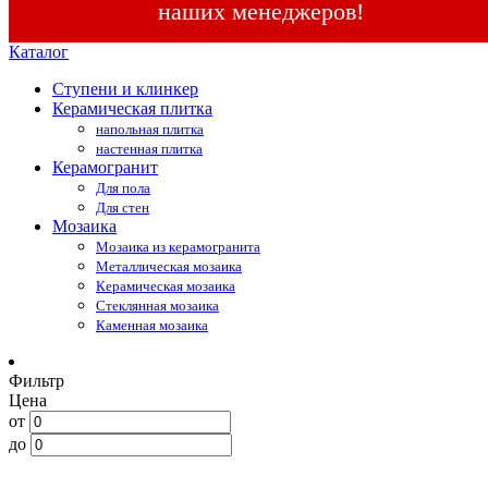
наших менеджеров!
Каталог
Ступени и клинкер
Керамическая плитка
напольная плитка
настенная плитка
Керамогранит
Для пола
Для стен
Мозаика
Мозаика из керамогранита
Металлическая мозаика
Керамическая мозаика
Стеклянная мозаика
Каменная мозаика
Фильтр
Цена
от
до