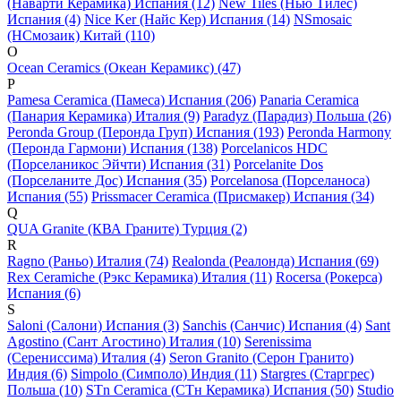
(Наварти Керамика) Испания (12)
New Tiles (Нью Тилес)
Испания (4)
Nice Ker (Найс Кер) Испания (14)
NSmosaic
(НСмозаик) Китай (110)
O
Ocean Ceramics (Океан Керамикс) (47)
P
Pamesa Ceramica (Памеса) Испания (206)
Panaria Ceramica
(Панария Керамика) Италия (9)
Paradyz (Парадиз) Польша (26)
Peronda Group (Перонда Груп) Испания (193)
Peronda Harmony
(Перонда Гармони) Испания (138)
Porcelanicos HDC
(Порселаникос Эйчти) Испания (31)
Porcelanite Dos
(Порселаните Дос) Испания (35)
Porcelanosa (Порселаноса)
Испания (55)
Prissmacer Ceramica (Присмакер) Испания (34)
Q
QUA Granite (КВА Граните) Турция (2)
R
Ragno (Раньо) Италия (74)
Realonda (Реалонда) Испания (69)
Rex Ceramiche (Рэкс Керамика) Италия (11)
Rocersa (Рокерса)
Испания (6)
S
Saloni (Салони) Испания (3)
Sanchis (Санчис) Испания (4)
Sant
Agostino (Сант Агостино) Италия (10)
Serenissima
(Серениссима) Италия (4)
Seron Granito (Серон Гранито)
Индия (6)
Simpolo (Симполо) Индия (11)
Stargres (Старгрес)
Польша (10)
STn Ceramica (СТн Керамика) Испания (50)
Studio